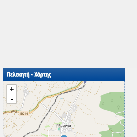
Πελεκητή - Χάρτης
+
-