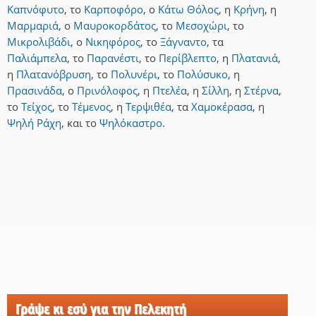
Καπνόφυτο
,
το
Καρποφόρο
,
ο
Κάτω Θόλος
,
η
Κρήνη
,
η
Μαρμαριά
,
ο
Μαυροκορδάτος
,
το
Μεσοχώρι
,
το
Μικρολιβάδι
,
ο
Νικηφόρος
,
το
Ξάγναντο
,
τα
Παλιάμπελα
,
το
Παρανέστι
,
το
Περίβλεπτο
,
η
Πλατανιά
,
η
Πλατανόβρυση
,
το
Πολυνέρι
,
το
Πολύσυκο
,
η
Πρασινάδα
,
ο
Πρινόλοφος
,
η
Πτελέα
,
η
Σίλλη
,
η
Στέρνα
,
το
Τείχος
,
το
Τέμενος
,
η
Τερψιθέα
,
τα
Χαμοκέρασα
,
η
Ψηλή Ράχη
,
και
το
Ψηλόκαστρο
.
Γράψε κι εσύ για την Πελεκητή