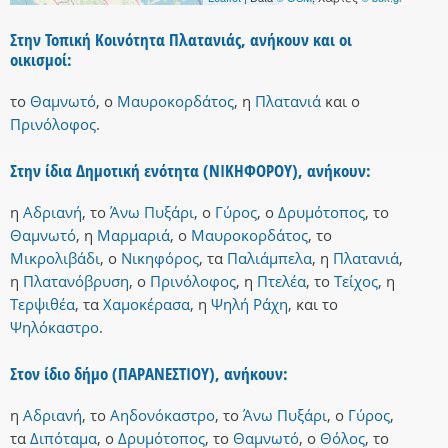
Στην Τοπική Κοινότητα Πλατανιάς, ανήκουν και οι
οικισμοί:
το
Θαμνωτό
,
ο
Μαυροκορδάτος
,
η
Πλατανιά
και
ο
Πρινόλοφος
.
Στην ίδια Δημοτική ενότητα (ΝΙΚΗΦΟΡΟΥ), ανήκουν:
η
Αδριανή
,
το
Άνω Πυξάρι
,
ο
Γύρος
,
ο
Δρυμότοπος
,
το
Θαμνωτό
,
η
Μαρμαριά
,
ο
Μαυροκορδάτος
,
το
Μικρολιβάδι
,
ο
Νικηφόρος
,
τα
Παλιάμπελα
,
η
Πλατανιά
,
η
Πλατανόβρυση
,
ο
Πρινόλοφος
,
η
Πτελέα
,
το
Τείχος
,
η
Τερψιθέα
,
τα
Χαμοκέρασα
,
η
Ψηλή Ράχη
,
και
το
Ψηλόκαστρο
.
Στον ίδιο δήμο (ΠΑΡΑΝΕΣΤΙΟΥ), ανήκουν:
η
Αδριανή
,
το
Αηδονόκαστρο
,
το
Άνω Πυξάρι
,
ο
Γύρος
,
τα
Διπόταμα
,
ο
Δρυμότοπος
,
το
Θαμνωτό
,
ο
Θόλος
,
το