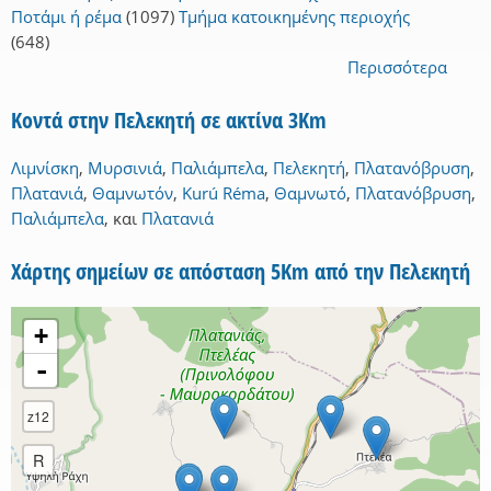
Ποτάμι ή ρέμα
(1097)
Τμήμα κατοικημένης περιοχής
(648)
Περισσότερα
Κοντά στην Πελεκητή σε ακτίνα 3Km
Λιμνίσκη
,
Μυρσινιά
,
Παλιάμπελα
,
Πελεκητή
,
Πλατανόβρυση
,
Πλατανιά
,
Θαμνωτόν
,
Kurú Réma
,
Θαμνωτό
,
Πλατανόβρυση
,
Παλιάμπελα
,
και
Πλατανιά
Χάρτης σημείων σε απόσταση 5Km από την Πελεκητή
+
-
z12
R