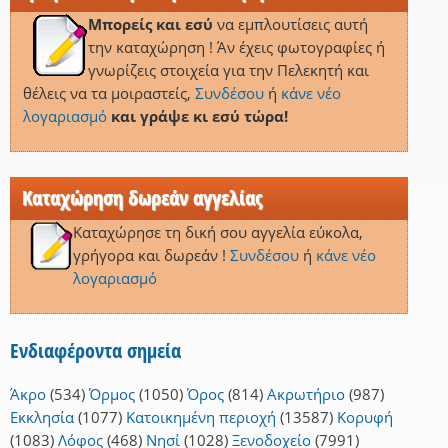
Μπορείς και εσύ
να εμπλουτίσεις αυτή
την καταχώρηση ! Άν έχεις φωτογραφίες ή
γνωρίζεις στοιχεία για την Πελεκητή και
θέλεις να τα μοιραστείς,
Συνδέσου
ή
κάνε νέο
λογαριασμό
και γράψε κι εσύ τώρα!
Καταχώρηση δωρεάν αγγελίας
Καταχώρησε τη δική σου αγγελία εύκολα,
γρήγορα και δωρεάν !
Συνδέσου
ή
κάνε νέο
λογαριασμό
Ενδιαφέροντα σημεία
Άκρο
(534)
Όρμος
(1050)
Όρος
(814)
Ακρωτήριο
(987)
Εκκλησία
(1077)
Κατοικημένη περιοχή
(13587)
Κορυφή
(1083)
Λόφος
(468)
Νησί
(1028)
Ξενοδοχείο
(7991)