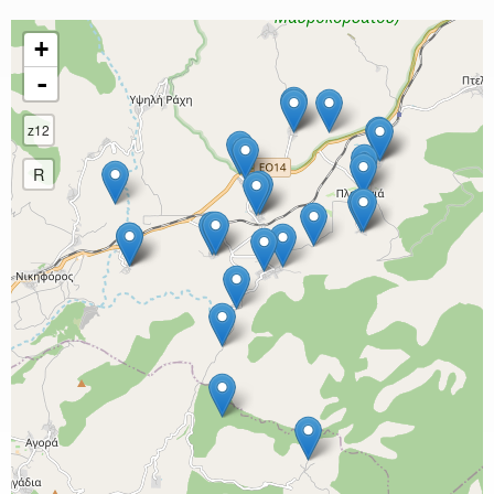
+
-
z12
R