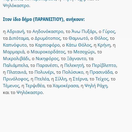
Ψηλόκαστρο
.
Στον ίδιο δήμο (ΠΑΡΑΝΕΣΤΙΟΥ), ανήκουν:
η
Αδριανή
,
το
Αηδονόκαστρο
,
το
Άνω Πυξάρι
,
ο
Γύρος
,
τα
Διπόταμα
,
ο
Δρυμότοπος
,
το
Θαμνωτό
,
ο
Θόλος
,
το
Καπνόφυτο
,
το
Καρποφόρο
,
ο
Κάτω Θόλος
,
η
Κρήνη
,
η
Μαρμαριά
,
ο
Μαυροκορδάτος
,
το
Μεσοχώρι
,
το
Μικρολιβάδι
,
ο
Νικηφόρος
,
το
Ξάγναντο
,
τα
Παλιάμπελα
,
το
Παρανέστι
,
η
Πελεκητή
,
το
Περίβλεπτο
,
η
Πλατανιά
,
το
Πολυνέρι
,
το
Πολύσυκο
,
η
Πρασινάδα
,
ο
Πρινόλοφος
,
η
Πτελέα
,
η
Σίλλη
,
η
Στέρνα
,
το
Τείχος
,
το
Τέμενος
,
η
Τερψιθέα
,
τα
Χαμοκέρασα
,
η
Ψηλή Ράχη
,
και
το
Ψηλόκαστρο
.