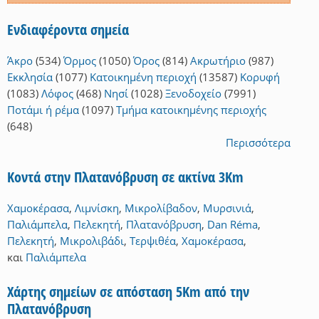
Ενδιαφέροντα σημεία
Άκρο
(534)
Όρμος
(1050)
Όρος
(814)
Ακρωτήριο
(987)
Εκκλησία
(1077)
Κατοικημένη περιοχή
(13587)
Κορυφή
(1083)
Λόφος
(468)
Νησί
(1028)
Ξενοδοχείο
(7991)
Ποτάμι ή ρέμα
(1097)
Τμήμα κατοικημένης περιοχής
(648)
Περισσότερα
Κοντά στην Πλατανόβρυση σε ακτίνα 3Km
Χαμοκέρασα
,
Λιμνίσκη
,
Μικρολίβαδον
,
Μυρσινιά
,
Παλιάμπελα
,
Πελεκητή
,
Πλατανόβρυση
,
Dan Réma
,
Πελεκητή
,
Μικρολιβάδι
,
Τερψιθέα
,
Χαμοκέρασα
,
και
Παλιάμπελα
Χάρτης σημείων σε απόσταση 5Km από την
Πλατανόβρυση