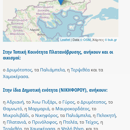
Leaflet
| Data
© OSM
, Χάρτες
© buk.gr
Στην Τοπική Κοινότητα Πλατανόβρυσης, ανήκουν και οι
οικισμοί:
ο
Δρυμότοπος
,
τα
Παλιάμπελα
,
η
Τερψιθέα
και
τα
Χαμοκέρασα
.
Στην ίδια Δημοτική ενότητα (ΝΙΚΗΦΟΡΟΥ), ανήκουν:
η
Αδριανή
,
το
Άνω Πυξάρι
,
ο
Γύρος
,
ο
Δρυμότοπος
,
το
Θαμνωτό
,
η
Μαρμαριά
,
ο
Μαυροκορδάτος
,
το
Μικρολιβάδι
,
ο
Νικηφόρος
,
τα
Παλιάμπελα
,
η
Πελεκητή
,
η
Πλατανιά
,
ο
Πρινόλοφος
,
η
Πτελέα
,
το
Τείχος
,
η
Τερψιθέα
,
τα
Χαμοκέρασα
,
η
Ψηλή Ράχη
,
και
το