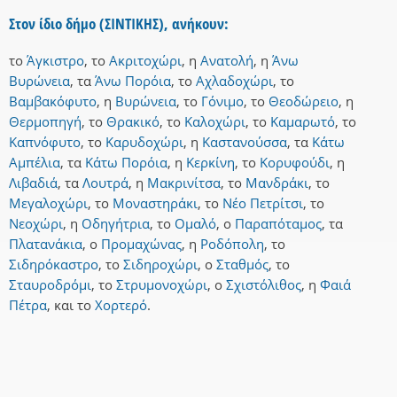
Στον ίδιο δήμο (ΣΙΝΤΙΚΗΣ), ανήκουν:
το
Άγκιστρο
,
το
Ακριτοχώρι
,
η
Ανατολή
,
η
Άνω
Βυρώνεια
,
τα
Άνω Πορόια
,
το
Αχλαδοχώρι
,
το
Βαμβακόφυτο
,
η
Βυρώνεια
,
το
Γόνιμο
,
το
Θεοδώρειο
,
η
Θερμοπηγή
,
το
Θρακικό
,
το
Καλοχώρι
,
το
Καμαρωτό
,
το
Καπνόφυτο
,
το
Καρυδοχώρι
,
η
Καστανούσσα
,
τα
Κάτω
Αμπέλια
,
τα
Κάτω Πορόια
,
η
Κερκίνη
,
το
Κορυφούδι
,
η
Λιβαδιά
,
τα
Λουτρά
,
η
Μακρινίτσα
,
το
Μανδράκι
,
το
Μεγαλοχώρι
,
το
Μοναστηράκι
,
το
Νέο Πετρίτσι
,
το
Νεοχώρι
,
η
Οδηγήτρια
,
το
Ομαλό
,
ο
Παραπόταμος
,
τα
Πλατανάκια
,
ο
Προμαχώνας
,
η
Ροδόπολη
,
το
Σιδηρόκαστρο
,
το
Σιδηροχώρι
,
ο
Σταθμός
,
το
Σταυροδρόμι
,
το
Στρυμονοχώρι
,
ο
Σχιστόλιθος
,
η
Φαιά
Πέτρα
,
και
το
Χορτερό
.