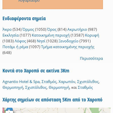
λογαριασμό
Ενδιαφέροντα σημεία
Άκρο
(534)
Όρμος
(1050)
Όρος
(814)
Ακρωτήριο
(987)
Εκκλησία
(1077)
Κατοικημένη περιοχή
(13587)
Κορυφή
(1083)
Λόφος
(468)
Νησί
(1028)
Ξενοδοχείο
(7991)
Ποτάμι ή ρέμα
(1097)
Τμήμα κατοικημένης περιοχής
(648)
Περισσότερα
Κοντά στο Χαροπό σε ακτίνα 3Km
Agnantio Hotel & Spa
,
Σταθμός
,
Χαρωπόν
,
Σχιστόλιθος
,
Θερμοπηγή
,
Σχιστόλιθος
,
Θερμοπηγή
,
και
Σταθμός
Χάρτης σημείων σε απόσταση 5Km από το Χαροπό