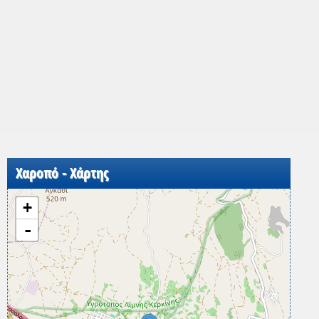
Χαροπό - Χάρτης
+
-