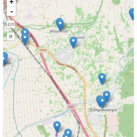
+
-
z13
R