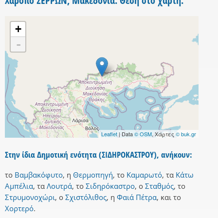
Χαροπό ΣΕΡΡΩΝ, Μακεδονία. Θέση στο χάρτη.
+
-
Leaflet
| Data
© OSM
, Χάρτες
© buk.gr
Στην ίδια Δημοτική ενότητα (ΣΙΔΗΡΟΚΑΣΤΡΟΥ), ανήκουν:
το
Βαμβακόφυτο
,
η
Θερμοπηγή
,
το
Καμαρωτό
,
τα
Κάτω
Αμπέλια
,
τα
Λουτρά
,
το
Σιδηρόκαστρο
,
ο
Σταθμός
,
το
Στρυμονοχώρι
,
ο
Σχιστόλιθος
,
η
Φαιά Πέτρα
,
και
το
Χορτερό
.