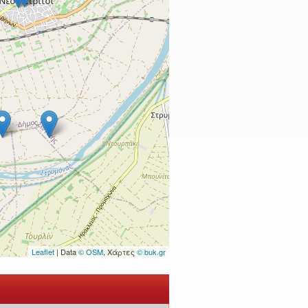
Leaflet
| Data
© OSM
, Χάρτες
© buk.gr