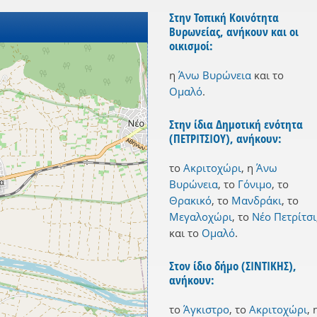
Στην Τοπική Κοινότητα
Βυρωνείας, ανήκουν και οι
οικισμοί:
η
Άνω Βυρώνεια
και
το
Ομαλό
.
Στην ίδια Δημοτική ενότητα
(ΠΕΤΡΙΤΣΙΟΥ), ανήκουν:
το
Ακριτοχώρι
,
η
Άνω
Βυρώνεια
,
το
Γόνιμο
,
το
Θρακικό
,
το
Μανδράκι
,
το
Μεγαλοχώρι
,
το
Νέο Πετρίτσι
και
το
Ομαλό
.
Στον ίδιο δήμο (ΣΙΝΤΙΚΗΣ),
ανήκουν:
το
Άγκιστρο
,
το
Ακριτοχώρι
,