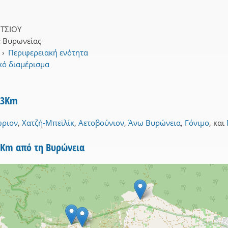
ΙΤΣΙΟΥ
:
Βυρωνείας
›
Περιφερειακή ενότητα
κό διαμέρισμα
 3Km
ριον
,
Χατζή-Μπεϊλίκ
,
Αετοβούνιον
,
Άνω Βυρώνεια
,
Γόνιμο
,
και
5Km από τη Βυρώνεια