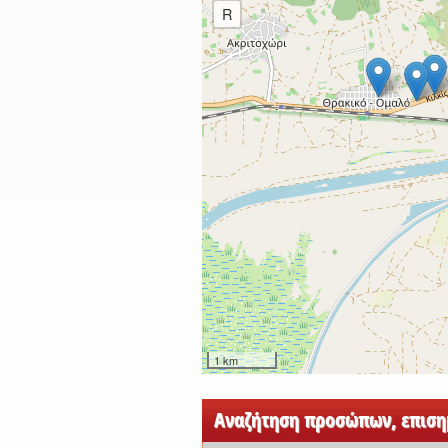
R
1 km
Αναζήτηση προσώπων, επισημ