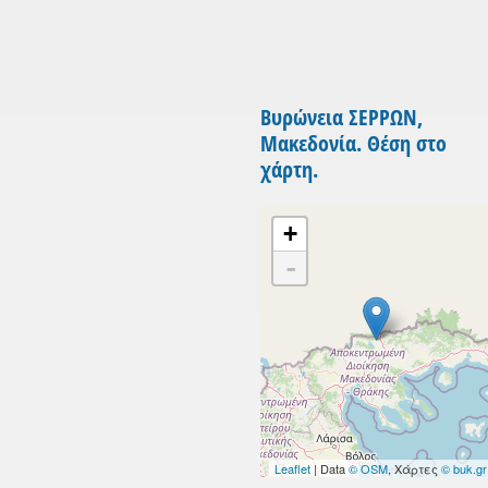
Βυρώνεια ΣΕΡΡΩΝ,
Μακεδονία. Θέση στο
χάρτη.
+
-
Leaflet
| Data
© OSM
, Χάρτες
© buk.gr