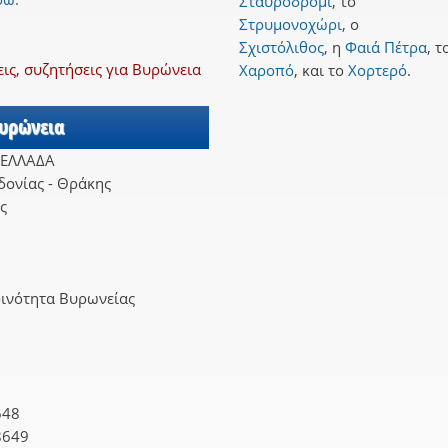
Σταυροδρόμι
,
το
Στρυμονοχώρι
,
ο
Σχιστόλιθος
,
η
Φαιά Πέτρα
,
τ
ς, συζητήσεις για Βυρώνεια
Χαροπό
,
και
το
Χορτερό
.
Βυρώνεια
 ΕΛΛΑΔΑ
ονίας - Θράκης
ς
οινότητα Βυρωνείας
648
8649