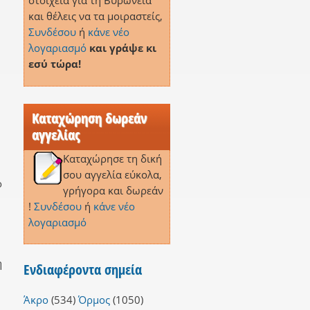
στοιχεία για τη Βυρώνεια
και θέλεις να τα μοιραστείς,
Συνδέσου
ή
κάνε νέο
λογαριασμό
και γράψε κι
εσύ τώρα!
Καταχώρηση δωρεάν
αγγελίας
Καταχώρησε τη δική
σου αγγελία εύκολα,
ο
γρήγορα και δωρεάν
!
Συνδέσου
ή
κάνε νέο
λογαριασμό
η
Ενδιαφέροντα σημεία
Άκρο
(534)
Όρμος
(1050)