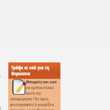
Γράψε κι εσύ για τη
Βυρώνεια
,
Μπορείς και εσύ
να εμπλουτίσεις
αυτή την
καταχώρηση ! Άν έχεις
φωτογραφίες ή γνωρίζεις
η