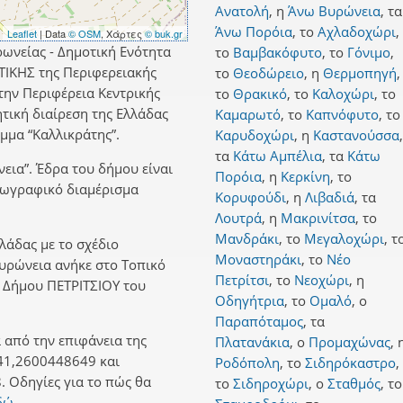
Ανατολή
,
η
Άνω Βυρώνεια
,
τα
Άνω Πορόια
,
το
Αχλαδοχώρι
,
Leaflet
| Data
© OSM
, Χάρτες
© buk.gr
ωνείας - Δημοτική Ενότητα
το
Βαμβακόφυτο
,
το
Γόνιμο
,
ΝΤΙΚΗΣ της Περιφερειακής
το
Θεοδώρειο
,
η
Θερμοπηγή
,
την Περιφέρεια Κεντρικής
το
Θρακικό
,
το
Καλοχώρι
,
το
τική διαίρεση της Ελλάδας
Καμαρωτό
,
το
Καπνόφυτο
,
το
μα “Καλλικράτης”.
Καρυδοχώρι
,
η
Καστανούσσα
,
τα
Κάτω Αμπέλια
,
τα
Κάτω
εια”. Έδρα του δήμου είναι
Πορόια
,
η
Κερκίνη
,
το
γεωγραφικό διαμέρισμα
Κορυφούδι
,
η
Λιβαδιά
,
τα
Λουτρά
,
η
Μακρινίτσα
,
το
Μανδράκι
,
το
Μεγαλοχώρι
,
τ
λλάδας με το σχέδιο
Μοναστηράκι
,
το
Νέο
Βυρώνεια ανήκε στο Τοπικό
Πετρίτσι
,
το
Νεοχώρι
,
η
 Δήμου ΠΕΤΡΙΤΣΙΟΥ του
Οδηγήτρια
,
το
Ομαλό
,
ο
Παραπόταμος
,
τα
 από την επιφάνεια της
Πλατανάκια
,
ο
Προμαχώνας
,
41,2600448649 και
Ροδόπολη
,
το
Σιδηρόκαστρο
,
 Οδηγίες για το πώς θα
το
Σιδηροχώρι
,
ο
Σταθμός
,
το
δώ.