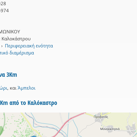
028
6974
ΜΩΝΙΚΟΥ
:
Καλοκάστρου
›
Περιφερειακή ενότητα
πικό διαμέρισμα
ίνα 3Km
ώρι
,
και
Άμπελοι
5Km από το Καλόκαστρο