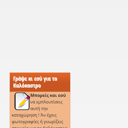
Γράψε κι εσύ για το
Καλόκαστρο
Μπορείς και εσύ
να εμπλουτίσεις
αυτή την
καταχώρηση ! Άν έχεις
φωτογραφίες ή γνωρίζεις