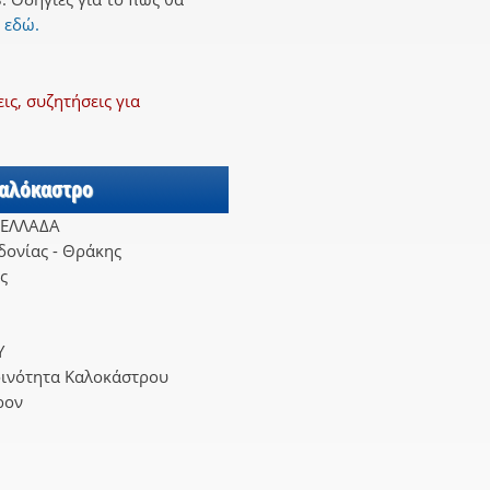
 εδώ.
ς, συζητήσεις για
Καλόκαστρο
 ΕΛΛΑΔΑ
ονίας - Θράκης
ς
Υ
οινότητα Καλοκάστρου
ρον