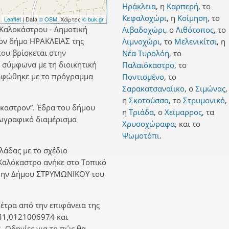
Ηράκλεια
,
η
Καρπερή
,
το
Κεφαλοχώρι
,
η
Κοίμηση
,
το
Leaflet
| Data
© OSM
, Χάρτες
© buk.gr
 Καλοκάστρου - Δημοτική
Λιβαδοχώρι
,
ο
Λιθότοπος
,
το
ον δήμο ΗΡΑΚΛΕΙΑΣ της
Λιμνοχώρι
,
το
Μελενικίτσι
,
η
ου βρίσκεται στην
Νέα Τυρολόη
,
το
 σύμφωνα με τη διοικητική
Παλαιόκαστρο
,
το
ρφώθηκε με το πρόγραμμα
Ποντισμένο
,
το
Σαρακατσαναίικο
,
ο
Σιμώνας
,
η
Σκοτούσσα
,
το
Στρυμονικό
,
όκαστρον”. Έδρα του δήμου
η
Τριάδα
,
ο
Χείμαρρος
,
τα
γεωγραφικό διαμέρισμα
Χρυσοχώραφα
,
και
το
Ψωμοτόπι
.
λλάδας με το σχέδιο
 Καλόκαστρο ανήκε στο Τοπικό
ώην Δήμου ΣΤΡΥΜΩΝΙΚΟΥ του
έτρα από την επιφάνεια της
41,0121006974 και
 Οδηγίες για το πώς θα