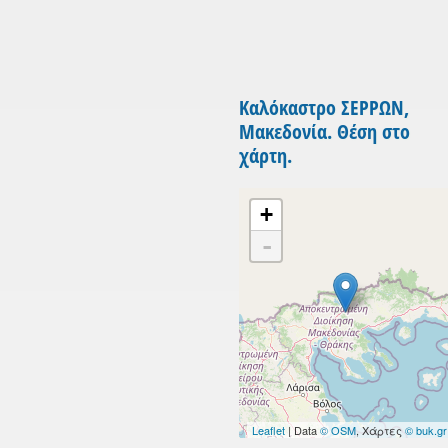
Καλόκαστρο ΣΕΡΡΩΝ,
Μακεδονία. Θέση στο
χάρτη.
+
-
Leaflet
| Data
© OSM
, Χάρτες
© buk.gr