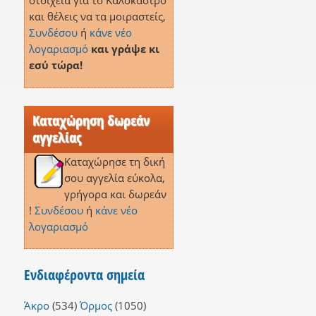
στοιχεία για το Καλόκαστρο
και θέλεις να τα μοιραστείς,
Συνδέσου
ή
κάνε νέο
λογαριασμό
και γράψε κι
εσύ τώρα!
Καταχώρηση δωρεάν
αγγελίας
Καταχώρησε τη δική
σου αγγελία εύκολα,
γρήγορα και δωρεάν
!
Συνδέσου
ή
κάνε νέο
λογαριασμό
Ενδιαφέροντα σημεία
Άκρο
(534)
Όρμος
(1050)