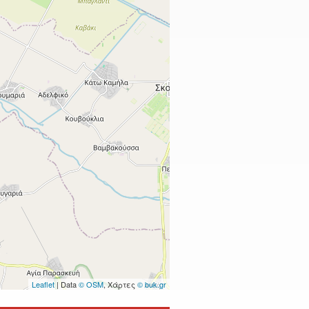
Leaflet
| Data
© OSM
, Χάρτες
© buk.gr