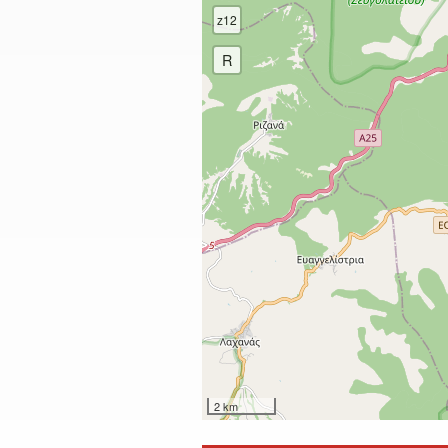
z12
R
2 km