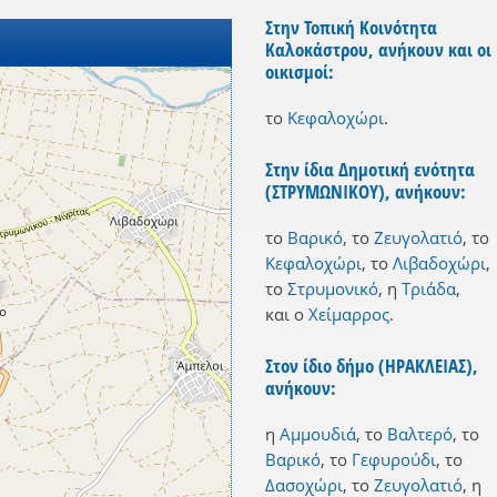
Στην Τοπική Κοινότητα
Καλοκάστρου, ανήκουν και οι
οικισμοί:
το
Κεφαλοχώρι
.
Στην ίδια Δημοτική ενότητα
(ΣΤΡΥΜΩΝΙΚΟΥ), ανήκουν:
το
Βαρικό
,
το
Ζευγολατιό
,
το
Κεφαλοχώρι
,
το
Λιβαδοχώρι
,
το
Στρυμονικό
,
η
Τριάδα
,
και
ο
Χείμαρρος
.
Στον ίδιο δήμο (ΗΡΑΚΛΕΙΑΣ),
ανήκουν:
η
Αμμουδιά
,
το
Βαλτερό
,
το
Βαρικό
,
το
Γεφυρούδι
,
το
Δασοχώρι
,
το
Ζευγολατιό
,
η