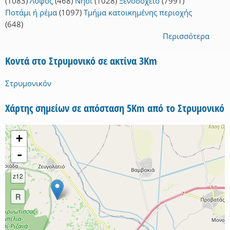
(1083)
Λόφος
(468)
Νησί
(1028)
Ξενοδοχείο
(7991)
Ποτάμι ή ρέμα
(1097)
Τμήμα κατοικημένης περιοχής
(648)
Περισσότερα
Κοντά στο Στρυμονικό σε ακτίνα 3Km
Στρυμονικόν
Χάρτης σημείων σε απόσταση 5Km από το Στρυμονικό
+
-
z12
R