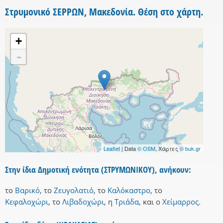
Στρυμονικό ΣΕΡΡΩΝ, Μακεδονία. Θέση στο χάρτη.
+
-
Leaflet
| Data
© OSM
, Χάρτες
© buk.gr
Στην ίδια Δημοτική ενότητα (ΣΤΡΥΜΩΝΙΚΟΥ), ανήκουν:
το
Βαρικό
,
το
Ζευγολατιό
,
το
Καλόκαστρο
,
το
Κεφαλοχώρι
,
το
Λιβαδοχώρι
,
η
Τριάδα
,
και
ο
Χείμαρρος
.