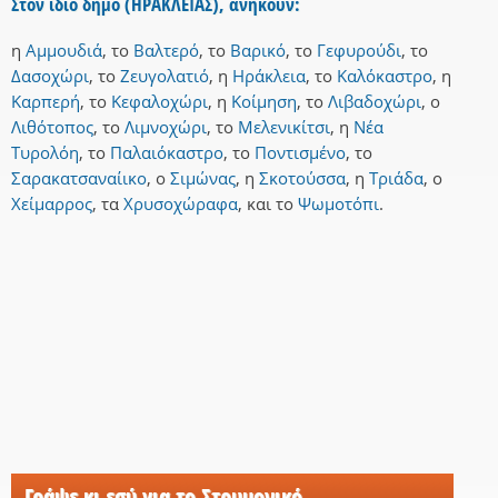
Στον ίδιο δήμο (ΗΡΑΚΛΕΙΑΣ), ανήκουν:
η
Αμμουδιά
,
το
Βαλτερό
,
το
Βαρικό
,
το
Γεφυρούδι
,
το
Δασοχώρι
,
το
Ζευγολατιό
,
η
Ηράκλεια
,
το
Καλόκαστρο
,
η
Καρπερή
,
το
Κεφαλοχώρι
,
η
Κοίμηση
,
το
Λιβαδοχώρι
,
ο
Λιθότοπος
,
το
Λιμνοχώρι
,
το
Μελενικίτσι
,
η
Νέα
Τυρολόη
,
το
Παλαιόκαστρο
,
το
Ποντισμένο
,
το
Σαρακατσαναίικο
,
ο
Σιμώνας
,
η
Σκοτούσσα
,
η
Τριάδα
,
ο
Χείμαρρος
,
τα
Χρυσοχώραφα
,
και
το
Ψωμοτόπι
.
Γράψε κι εσύ για το Στρυμονικό