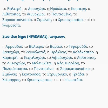
το
Βαλτερό
,
το
Δασοχώρι
,
η
Ηράκλεια
,
η
Καρπερή
,
ο
Λιθότοπος
,
το
Λιμνοχώρι
,
το
Ποντισμένο
,
το
Σαρακατσαναίικο
,
ο
Σιμώνας
,
τα
Χρυσοχώραφα
,
και
το
Ψωμοτόπι
.
Στον ίδιο δήμο (ΗΡΑΚΛΕΙΑΣ), ανήκουν:
η
Αμμουδιά
,
το
Βαλτερό
,
το
Βαρικό
,
το
Γεφυρούδι
,
το
Δασοχώρι
,
το
Ζευγολατιό
,
η
Ηράκλεια
,
το
Καλόκαστρο
,
η
Καρπερή
,
το
Κεφαλοχώρι
,
το
Λιβαδοχώρι
,
ο
Λιθότοπος
,
το
Λιμνοχώρι
,
το
Μελενικίτσι
,
η
Νέα Τυρολόη
,
το
Παλαιόκαστρο
,
το
Ποντισμένο
,
το
Σαρακατσαναίικο
,
ο
Σιμώνας
,
η
Σκοτούσσα
,
το
Στρυμονικό
,
η
Τριάδα
,
ο
Χείμαρρος
,
τα
Χρυσοχώραφα
,
και
το
Ψωμοτόπι
.