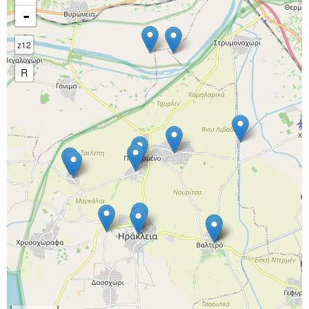
-
z12
R