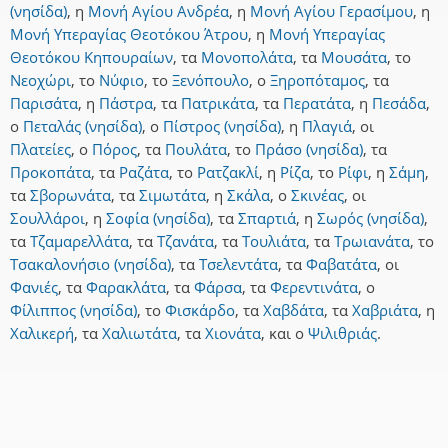
(νησίδα)
,
η
Μονή Αγίου Ανδρέα
,
η
Μονή Αγίου Γερασίμου
,
η
Μονή Υπεραγίας Θεοτόκου Άτρου
,
η
Μονή Υπεραγίας
Θεοτόκου Κηπουραίων
,
τα
Μονοπολάτα
,
τα
Μουσάτα
,
το
Νεοχώρι
,
το
Νύφιο
,
το
Ξενόπουλο
,
ο
Ξηροπόταμος
,
τα
Παρισάτα
,
η
Πάστρα
,
τα
Πατρικάτα
,
τα
Περατάτα
,
η
Πεσάδα
,
ο
Πεταλάς (νησίδα)
,
ο
Πίστρος (νησίδα)
,
η
Πλαγιά
,
οι
Πλατείες
,
ο
Πόρος
,
τα
Πουλάτα
,
το
Πράσο (νησίδα)
,
τα
Προκοπάτα
,
τα
Ραζάτα
,
το
Ρατζακλί
,
η
Ρίζα
,
το
Ρίφι
,
η
Σάμη
,
τα
Σβορωνάτα
,
τα
Σιμωτάτα
,
η
Σκάλα
,
ο
Σκινέας
,
οι
Σουλλάροι
,
η
Σοφία (νησίδα)
,
τα
Σπαρτιά
,
η
Σωρός (νησίδα)
,
τα
Τζαμαρελλάτα
,
τα
Τζανάτα
,
τα
Τουλιάτα
,
τα
Τρωιανάτα
,
το
Τσακαλονήσιο (νησίδα)
,
τα
Τσελεντάτα
,
τα
Φαβατάτα
,
οι
Φανιές
,
τα
Φαρακλάτα
,
τα
Φάρσα
,
τα
Φερεντινάτα
,
ο
Φίλιππος (νησίδα)
,
το
Φισκάρδο
,
τα
Χαβδάτα
,
τα
Χαβριάτα
,
η
Χαλικερή
,
τα
Χαλιωτάτα
,
τα
Χιονάτα
,
και
ο
Ψιλιθριάς
.