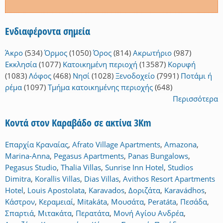
Ενδιαφέροντα σημεία
Άκρο
(534)
Όρμος
(1050)
Όρος
(814)
Ακρωτήριο
(987)
Εκκλησία
(1077)
Κατοικημένη περιοχή
(13587)
Κορυφή
(1083)
Λόφος
(468)
Νησί
(1028)
Ξενοδοχείο
(7991)
Ποτάμι ή
ρέμα
(1097)
Τμήμα κατοικημένης περιοχής
(648)
Περισσότερα
Κοντά στον Καραβάδο σε ακτίνα 3Km
Επαρχία Κραναίας
,
Afrato Village Apartments
,
Amazona
,
Marina-Anna
,
Pegasus Apartments
,
Panas Bungalows
,
Pegasus Studio
,
Thalia Villas
,
Sunrise Inn Hotel
,
Studios
Dimitra
,
Korallis Villas
,
Dias Villas
,
Avithos Resort Apartments
Hotel
,
Louis Apostolata
,
Karavados
,
Δοριζάτα
,
Karavádhos
,
Κάστρον
,
Κεραμειαί
,
Mitakáta
,
Μουσάτα
,
Peratáta
,
Πεσάδα
,
Σπαρτιά
,
Μιτακάτα
,
Περατάτα
,
Μονή Αγίου Ανδρέα
,