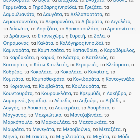
Γερμενάτα
,
ο
Γηρόβαρης (νησίδα)
,
τα
Γριζάτα
,
τα
Δαμουλιανάτα
,
τα
Δαυγάτα
,
τα
Δελλαπορτάτα
,
τα
Δεμουτσαντάτα
,
τα
Δεφαρανάτα
,
τα
Διβαράτα
,
το
Διγαλέτο
,
τα
Διλινάτα
,
τα
Δοριζάτα
,
τα
Δρακοπουλάτα
,
τα
Δραπανίτικα
,
το
Δράπανο
,
το
Επανωχώρι
,
η
Ευρετή
,
τα
Ζόλα
,
ο
Θηράμονας
,
τα
Καλάτα
,
ο
Καλόγηρος (νησίδα)
,
τα
Καμιναράτα
,
τα
Καμπιτσάτα
,
το
Καπανδρίτι
,
ο
Καραβόμυλος
,
τα
Καρδακάτα
,
η
Καρυά
,
το
Κάστρο
,
ο
Κατελειός
,
τα
Κατσαράτα
,
ο
Κάτω Κατελειός
,
οι
Κεραμειές
,
τα
Κλείσματα
,
ο
Κοθρέας
,
τα
Κοκολάτα
,
τα
Κοκολάτα
,
ο
Κολαίτης
,
τα
Κομιτάτα
,
τα
Κομποθεκράτα
,
τα
Κονιδαράτα
,
η
Κοντογενάδα
,
τα
Κοριάννα
,
τα
Κουβαλάτα
,
τα
Κουλουράτα
,
τα
Κουντουράτα
,
τα
Κουρουκλάτα
,
το
Κρεμμύδι
,
η
Λακήθρα
,
ο
Λαμπρινός (νησίδα)
,
τα
Λέπεδα
,
το
Ληξούρι
,
το
Λιβάδι
,
ο
Λογγός
,
τα
Λουκάτα
,
τα
Λουκεράτα
,
τα
Λουρδάτα
,
ο
Μάγγανος
,
τα
Μακριώτικα
,
τα
Μαντζαβινάτα
,
το
Μαρκόπουλο
,
τα
Μαρκουλάτα
,
τα
Ματσουκάτα
,
τα
Μαυράτα
,
τα
Μενεγάτα
,
τα
Μεσοβούνια
,
τα
Μεταξάτα
,
η
Μηνιά
,
τα
Μιτακάτα
,
τα
Μιχαλιτσάτα
,
τα
Μιχάτα
,
το
Μόδι