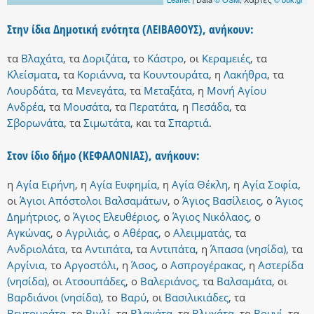
Στην ίδια Δημοτική ενότητα (ΛΕΙΒΑΘΟΥΣ), ανήκουν:
τα
Βλαχάτα
,
τα
Δοριζάτα
,
το
Κάστρο
,
οι
Κεραμειές
,
τα
Κλείσματα
,
τα
Κοριάννα
,
τα
Κουντουράτα
,
η
Λακήθρα
,
τα
Λουρδάτα
,
τα
Μενεγάτα
,
τα
Μεταξάτα
,
η
Μονή Αγίου
Ανδρέα
,
τα
Μουσάτα
,
τα
Περατάτα
,
η
Πεσάδα
,
τα
Σβορωνάτα
,
τα
Σιμωτάτα
,
και
τα
Σπαρτιά
.
Στον ίδιο δήμο (ΚΕΦΑΛΟΝΙΑΣ), ανήκουν:
η
Αγία Ειρήνη
,
η
Αγία Ευφημία
,
η
Αγία Θέκλη
,
η
Αγία Σοφία
,
οι
Άγιοι Απόστολοι Βαλσαμάτων
,
ο
Άγιος Βασίλειος
,
ο
Άγιος
Δημήτριος
,
ο
Άγιος Ελευθέριος
,
ο
Άγιος Νικόλαος
,
ο
Αγκώνας
,
ο
Αγριλιάς
,
ο
Αθέρας
,
ο
Αλειμματάς
,
τα
Ανδριολάτα
,
τα
Αντιπάτα
,
τα
Αντιπάτα
,
η
Άπασα (νησίδα)
,
τα
Αργίνια
,
το
Αργοστόλι
,
η
Άσος
,
ο
Ασπρογέρακας
,
η
Αστερίδα
(νησίδα)
,
οι
Ατσουπάδες
,
ο
Βαλεριάνος
,
τα
Βαλσαμάτα
,
οι
Βαρδιάνοι (νησίδα)
,
το
Βαρύ
,
οι
Βασιλικιάδες
,
τα
Βεντουράτα
,
το
Βιγλί
,
τα
Βλαχάτα
,
τα
Βλυχάτα
,
το
Βουνί
,
τα