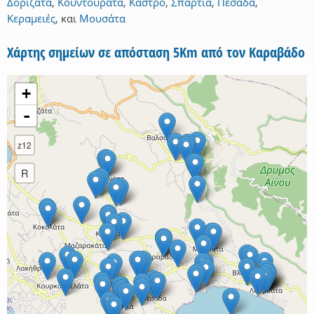
Δοριζάτα
,
Κουντουράτα
,
Κάστρο
,
Σπαρτιά
,
Πεσάδα
,
Κεραμειές
,
και
Μουσάτα
Χάρτης σημείων σε απόσταση 5Km από τον Καραβάδο
+
-
z12
R