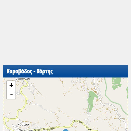
Καραβάδος - Χάρτης
+
-