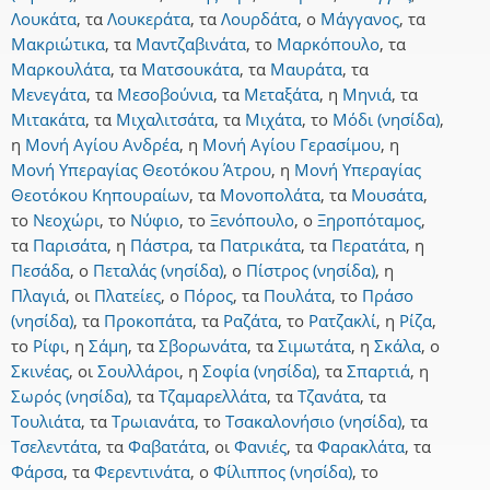
Λουκάτα
,
τα
Λουκεράτα
,
τα
Λουρδάτα
,
ο
Μάγγανος
,
τα
Μακριώτικα
,
τα
Μαντζαβινάτα
,
το
Μαρκόπουλο
,
τα
Μαρκουλάτα
,
τα
Ματσουκάτα
,
τα
Μαυράτα
,
τα
Μενεγάτα
,
τα
Μεσοβούνια
,
τα
Μεταξάτα
,
η
Μηνιά
,
τα
Μιτακάτα
,
τα
Μιχαλιτσάτα
,
τα
Μιχάτα
,
το
Μόδι (νησίδα)
,
η
Μονή Αγίου Ανδρέα
,
η
Μονή Αγίου Γερασίμου
,
η
Μονή Υπεραγίας Θεοτόκου Άτρου
,
η
Μονή Υπεραγίας
Θεοτόκου Κηπουραίων
,
τα
Μονοπολάτα
,
τα
Μουσάτα
,
το
Νεοχώρι
,
το
Νύφιο
,
το
Ξενόπουλο
,
ο
Ξηροπόταμος
,
τα
Παρισάτα
,
η
Πάστρα
,
τα
Πατρικάτα
,
τα
Περατάτα
,
η
Πεσάδα
,
ο
Πεταλάς (νησίδα)
,
ο
Πίστρος (νησίδα)
,
η
Πλαγιά
,
οι
Πλατείες
,
ο
Πόρος
,
τα
Πουλάτα
,
το
Πράσο
(νησίδα)
,
τα
Προκοπάτα
,
τα
Ραζάτα
,
το
Ρατζακλί
,
η
Ρίζα
,
το
Ρίφι
,
η
Σάμη
,
τα
Σβορωνάτα
,
τα
Σιμωτάτα
,
η
Σκάλα
,
ο
Σκινέας
,
οι
Σουλλάροι
,
η
Σοφία (νησίδα)
,
τα
Σπαρτιά
,
η
Σωρός (νησίδα)
,
τα
Τζαμαρελλάτα
,
τα
Τζανάτα
,
τα
Τουλιάτα
,
τα
Τρωιανάτα
,
το
Τσακαλονήσιο (νησίδα)
,
τα
Τσελεντάτα
,
τα
Φαβατάτα
,
οι
Φανιές
,
τα
Φαρακλάτα
,
τα
Φάρσα
,
τα
Φερεντινάτα
,
ο
Φίλιππος (νησίδα)
,
το