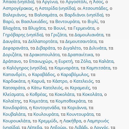
Άπασα (νησίδα)
,
τα
Αργίνια
,
το
Αργοστόλι
,
η
Άσος
,
ο
Ασπρογέρακας
,
η
Αστερίδα (νησίδα)
,
οι
Ατσουπάδες
,
ο
Βαλεριάνος
,
τα
Βαλσαμάτα
,
οι
Βαρδιάνοι (νησίδα)
,
το
Βαρύ
,
οι
Βασιλικιάδες
,
τα
Βεντουράτα
,
το
Βιγλί
,
τα
Βλαχάτα
,
τα
Βλυχάτα
,
το
Βουνί
,
τα
Γερμενάτα
,
ο
Γηρόβαρης (νησίδα)
,
τα
Γριζάτα
,
τα
Δαμουλιανάτα
,
τα
Δαυγάτα
,
τα
Δελλαπορτάτα
,
τα
Δεμουτσαντάτα
,
τα
Δεφαρανάτα
,
τα
Διβαράτα
,
το
Διγαλέτο
,
τα
Διλινάτα
,
τα
Δοριζάτα
,
τα
Δρακοπουλάτα
,
τα
Δραπανίτικα
,
το
Δράπανο
,
το
Επανωχώρι
,
η
Ευρετή
,
τα
Ζόλα
,
τα
Καλάτα
,
ο
Καλόγηρος (νησίδα)
,
τα
Καμιναράτα
,
τα
Καμπιτσάτα
,
το
Καπανδρίτι
,
ο
Καραβάδος
,
ο
Καραβόμυλος
,
τα
Καρδακάτα
,
η
Καρυά
,
το
Κάστρο
,
ο
Κατελειός
,
τα
Κατσαράτα
,
ο
Κάτω Κατελειός
,
οι
Κεραμειές
,
τα
Κλείσματα
,
ο
Κοθρέας
,
τα
Κοκολάτα
,
τα
Κοκολάτα
,
ο
Κολαίτης
,
τα
Κομιτάτα
,
τα
Κομποθεκράτα
,
τα
Κονιδαράτα
,
η
Κοντογενάδα
,
τα
Κοριάννα
,
τα
Κουβαλάτα
,
τα
Κουλουράτα
,
τα
Κουντουράτα
,
τα
Κουρουκλάτα
,
το
Κρεμμύδι
,
η
Λακήθρα
,
ο
Λαμπρινός
(νησίδα)
,
τα
Λέπεδα
,
το
Ληξούρι
,
το
Λιβάδι
,
ο
Λογγός
,
τα