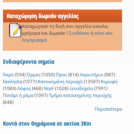
Καταχώρηση δωρεάν αγγελίας
Καταχώρησε τη δική σου αγγελία εύκολα,
γρήγορα και δωρεάν !
Συνδέσου
ή
κάνε νέο
λογαριασμό
Ενδιαφέροντα σημεία
Άκρο
(534)
Όρμος
(1050)
Όρος
(814)
Ακρωτήριο
(987)
Εκκλησία
(1077)
Κατοικημένη περιοχή
(13587)
Κορυφή
(1083)
Λόφος
(468)
Νησί
(1028)
Ξενοδοχείο
(7991)
Ποτάμι ή ρέμα
(1097)
Τμήμα κατοικημένης περιοχής
(648)
Περισσότερα
Κοντά στον Θηράμονα σε ακτίνα 3Km