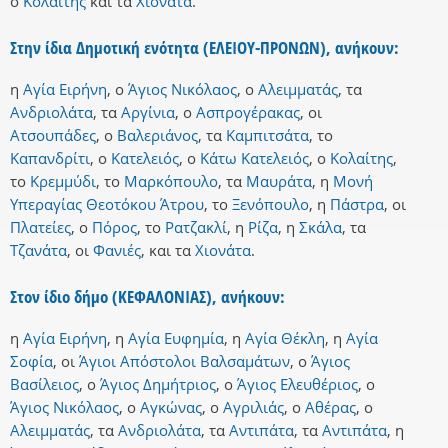
ο
Κολαίτης
και
τα
Χιονάτα
.
Στην ίδια Δημοτική ενότητα (ΕΛΕΙΟΥ-ΠΡΟΝΩΝ), ανήκουν:
η
Αγία Ειρήνη
,
ο
Άγιος Νικόλαος
,
ο
Αλειμματάς
,
τα
Ανδριολάτα
,
τα
Αργίνια
,
ο
Ασπρογέρακας
,
οι
Ατσουπάδες
,
ο
Βαλεριάνος
,
τα
Καμπιτσάτα
,
το
Καπανδρίτι
,
ο
Κατελειός
,
ο
Κάτω Κατελειός
,
ο
Κολαίτης
,
το
Κρεμμύδι
,
το
Μαρκόπουλο
,
τα
Μαυράτα
,
η
Μονή
Υπεραγίας Θεοτόκου Άτρου
,
το
Ξενόπουλο
,
η
Πάστρα
,
οι
Πλατείες
,
ο
Πόρος
,
το
Ρατζακλί
,
η
Ρίζα
,
η
Σκάλα
,
τα
Τζανάτα
,
οι
Φανιές
,
και
τα
Χιονάτα
.
Στον ίδιο δήμο (ΚΕΦΑΛΟΝΙΑΣ), ανήκουν:
η
Αγία Ειρήνη
,
η
Αγία Ευφημία
,
η
Αγία Θέκλη
,
η
Αγία
Σοφία
,
οι
Άγιοι Απόστολοι Βαλσαμάτων
,
ο
Άγιος
Βασίλειος
,
ο
Άγιος Δημήτριος
,
ο
Άγιος Ελευθέριος
,
ο
Άγιος Νικόλαος
,
ο
Αγκώνας
,
ο
Αγριλιάς
,
ο
Αθέρας
,
ο
Αλειμματάς
,
τα
Ανδριολάτα
,
τα
Αντιπάτα
,
τα
Αντιπάτα
,
η