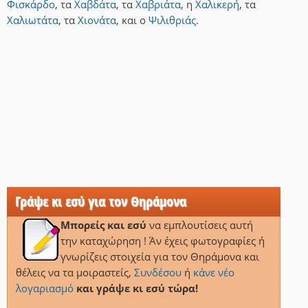
Φισκάρδο
,
τα
Χαβδάτα
,
τα
Χαβριάτα
,
η
Χαλικερή
,
τα
Χαλιωτάτα
,
τα
Χιονάτα
,
και
ο
Ψιλιθριάς
.
Γράψε κι εσύ για τον Θηράμονα
Μπορείς και εσύ
να εμπλουτίσεις αυτή
την καταχώρηση ! Άν έχεις φωτογραφίες ή
γνωρίζεις στοιχεία για τον Θηράμονα και
θέλεις να τα μοιραστείς,
Συνδέσου
ή
κάνε νέο
λογαριασμό
και γράψε κι εσύ τώρα!