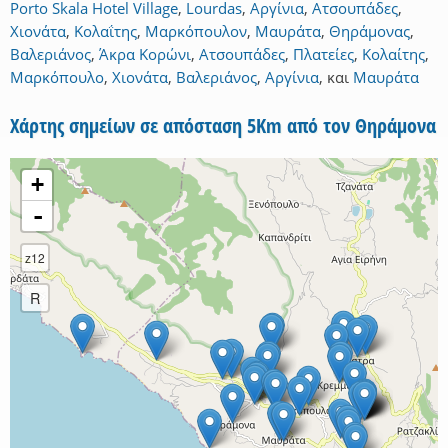
Porto Skala Hotel Village
,
Lourdas
,
Αργίνια
,
Ατσουπάδες
,
Χιονάτα
,
Κολαΐτης
,
Μαρκόπουλον
,
Μαυράτα
,
Θηράμονας
,
Βαλεριάνος
,
Άκρα Κορώνι
,
Ατσουπάδες
,
Πλατείες
,
Κολαίτης
,
Μαρκόπουλο
,
Χιονάτα
,
Βαλεριάνος
,
Αργίνια
,
και
Μαυράτα
Χάρτης σημείων σε απόσταση 5Km από τον Θηράμονα
+
-
z12
R