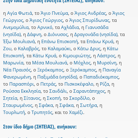
Στην ίδια Δημοτική ενότητα (ΣΗΤΕΙΑΣ), ανήκουν:
η
Αγία Φωτιά
,
το
Άγιο Πνεύμα
,
ο
Άγιος Ανδρέας
,
ο
Άγιος
Γεώργιος
,
ο
Άγιος Γεώργιος
,
ο
Άγιος Σπυρίδωνας
,
τα
Ανεμομύλια
,
το
Αρνικό
,
τα
Αχλάδια
,
η
Γιανυσάδα
(νησίδα)
,
η
Δάφνη
,
ο
Διόνυσος
,
η
Δραγονάδα (νησίδα)
,
τα
Έξω Μουλιανά
,
η
Επάνω Επισκοπή
,
τα
Επάνω Κρυά
,
η
Ζου
,
ο
Καλαβρός
,
το
Καλαμαύκι
,
ο
Κάτω Δρυς
,
η
Κάτω
Επισκοπή
,
τα
Κάτω Κρυά
,
ο
Κιμουριώτης
,
η
Λάστρος
,
η
Μαρωνία
,
τα
Μέσα Μουλιανά
,
ο
Μόχλος
,
η
Μυρσίνη
,
η
Νέα Πραισός
,
ο
Ξερόκαμπος
,
ο
Ξερόκαμπος
,
η
Παναγία
Φανερωμένη
,
η
Παξιμάδα (νησίδα)
,
ο
Παπαδιόκαμπος
,
το
Παρασπόρι
,
ο
Πετράς
,
το
Πισκοκέφαλο
,
η
Ρίζα
,
η
Ρούσσα Εκκλησία
,
το
Σανδάλι
,
ο
Σαραντάπηχος
,
η
Σητεία
,
η
Σίτανος
,
η
Σκοπή
,
το
Σκορδίλο
,
ο
Σταυρωμένος
,
η
Σφάκα
,
η
Σφάκα
,
η
Σωτήρα
,
η
Τουρλωτή
,
ο
Τρυπητός
,
και
το
Χαμέζι
.
Στον ίδιο δήμο (ΣΗΤΕΙΑΣ), ανήκουν: