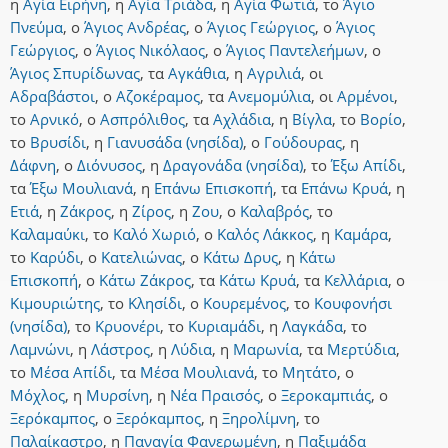
η
Αγία Ειρήνη
,
η
Αγία Τριάδα
,
η
Αγία Φωτιά
,
το
Άγιο
Πνεύμα
,
ο
Άγιος Ανδρέας
,
ο
Άγιος Γεώργιος
,
ο
Άγιος
Γεώργιος
,
ο
Άγιος Νικόλαος
,
ο
Άγιος Παντελεήμων
,
ο
Άγιος Σπυρίδωνας
,
τα
Αγκάθια
,
η
Αγριλιά
,
οι
Αδραβάστοι
,
ο
Αζοκέραμος
,
τα
Ανεμομύλια
,
οι
Αρμένοι
,
το
Αρνικό
,
ο
Ασπρόλιθος
,
τα
Αχλάδια
,
η
Βίγλα
,
το
Βορίο
,
το
Βρυσίδι
,
η
Γιανυσάδα (νησίδα)
,
ο
Γούδουρας
,
η
Δάφνη
,
ο
Διόνυσος
,
η
Δραγονάδα (νησίδα)
,
το
Έξω Απίδι
,
τα
Έξω Μουλιανά
,
η
Επάνω Επισκοπή
,
τα
Επάνω Κρυά
,
η
Ετιά
,
η
Ζάκρος
,
η
Ζίρος
,
η
Ζου
,
ο
Καλαβρός
,
το
Καλαμαύκι
,
το
Καλό Χωριό
,
ο
Καλός Λάκκος
,
η
Καμάρα
,
το
Καρύδι
,
ο
Κατελιώνας
,
ο
Κάτω Δρυς
,
η
Κάτω
Επισκοπή
,
ο
Κάτω Ζάκρος
,
τα
Κάτω Κρυά
,
τα
Κελλάρια
,
ο
Κιμουριώτης
,
το
Κλησίδι
,
ο
Κουρεμένος
,
το
Κουφονήσι
(νησίδα)
,
το
Κρυονέρι
,
το
Κυριαμάδι
,
η
Λαγκάδα
,
το
Λαμνώνι
,
η
Λάστρος
,
η
Λύδια
,
η
Μαρωνία
,
τα
Μερτύδια
,
το
Μέσα Απίδι
,
τα
Μέσα Μουλιανά
,
το
Μητάτο
,
ο
Μόχλος
,
η
Μυρσίνη
,
η
Νέα Πραισός
,
ο
Ξεροκαμπιάς
,
ο
Ξερόκαμπος
,
ο
Ξερόκαμπος
,
η
Ξηρολίμνη
,
το
Παλαίκαστρο
,
η
Παναγία Φανερωμένη
,
η
Παξιμάδα