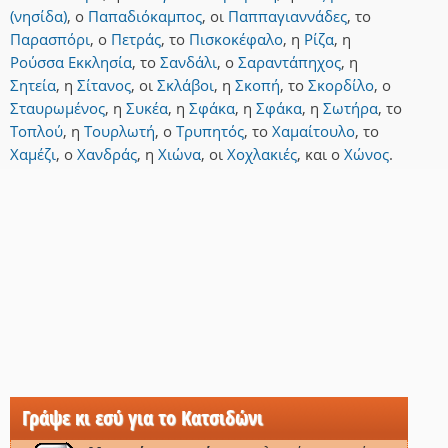
(νησίδα)
,
ο
Παπαδιόκαμπος
,
οι
Παππαγιαννάδες
,
το
Παρασπόρι
,
ο
Πετράς
,
το
Πισκοκέφαλο
,
η
Ρίζα
,
η
Ρούσσα Εκκλησία
,
το
Σανδάλι
,
ο
Σαραντάπηχος
,
η
Σητεία
,
η
Σίτανος
,
οι
Σκλάβοι
,
η
Σκοπή
,
το
Σκορδίλο
,
ο
Σταυρωμένος
,
η
Συκέα
,
η
Σφάκα
,
η
Σφάκα
,
η
Σωτήρα
,
το
Τοπλού
,
η
Τουρλωτή
,
ο
Τρυπητός
,
το
Χαμαίτουλο
,
το
Χαμέζι
,
ο
Χανδράς
,
η
Χιώνα
,
οι
Χοχλακιές
,
και
ο
Χώνος
.
Γράψε κι εσύ για το Κατσιδώνι