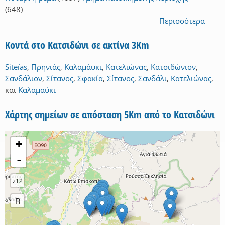
(648)
Περισσότερα
Κοντά στο Κατσιδώνι σε ακτίνα 3Km
Siteías
,
Πρηνιάς
,
Καλαμάυκι
,
Κατελιώνας
,
Κατσιδώνιον
,
Σανδάλιον
,
Σίτανος
,
Σφακία
,
Σίτανος
,
Σανδάλι
,
Κατελιώνας
,
και
Καλαμαύκι
Χάρτης σημείων σε απόσταση 5Km από το Κατσιδώνι
+
-
z12
R