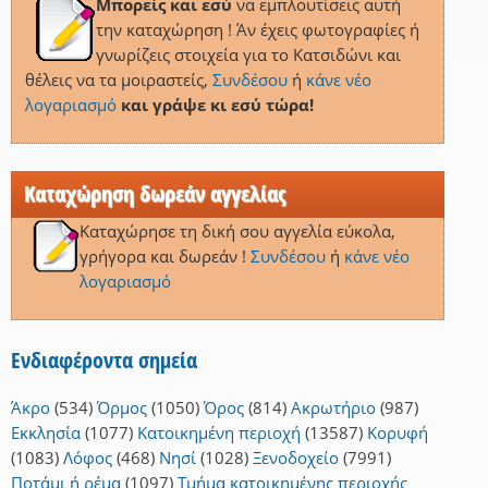
Μπορείς και εσύ
να εμπλουτίσεις αυτή
την καταχώρηση ! Άν έχεις φωτογραφίες ή
γνωρίζεις στοιχεία για το Κατσιδώνι και
θέλεις να τα μοιραστείς,
Συνδέσου
ή
κάνε νέο
λογαριασμό
και γράψε κι εσύ τώρα!
Καταχώρηση δωρεάν αγγελίας
Καταχώρησε τη δική σου αγγελία εύκολα,
γρήγορα και δωρεάν !
Συνδέσου
ή
κάνε νέο
λογαριασμό
Ενδιαφέροντα σημεία
Άκρο
(534)
Όρμος
(1050)
Όρος
(814)
Ακρωτήριο
(987)
Εκκλησία
(1077)
Κατοικημένη περιοχή
(13587)
Κορυφή
(1083)
Λόφος
(468)
Νησί
(1028)
Ξενοδοχείο
(7991)
Ποτάμι ή ρέμα
(1097)
Τμήμα κατοικημένης περιοχής