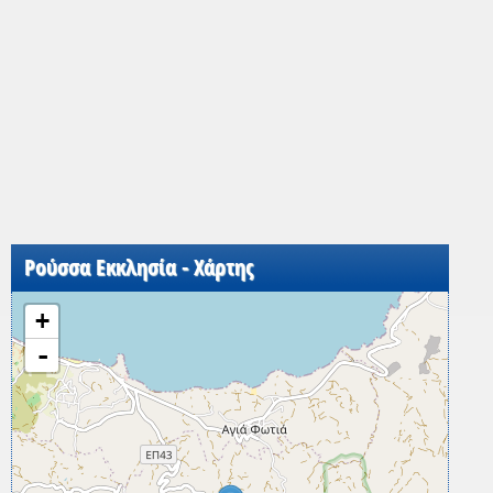
Ρούσσα Εκκλησία - Χάρτης
+
-