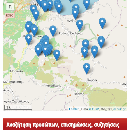
R
3 km
Leaflet
| Data
© OSM
, Χάρτες
© buk.gr
Αναζήτηση προσώπων, επισημάνσεις, συζητήσεις