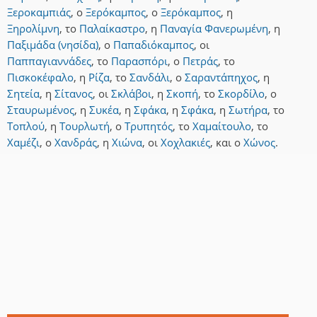
Ξεροκαμπιάς
,
ο
Ξερόκαμπος
,
ο
Ξερόκαμπος
,
η
Ξηρολίμνη
,
το
Παλαίκαστρο
,
η
Παναγία Φανερωμένη
,
η
Παξιμάδα (νησίδα)
,
ο
Παπαδιόκαμπος
,
οι
Παππαγιαννάδες
,
το
Παρασπόρι
,
ο
Πετράς
,
το
Πισκοκέφαλο
,
η
Ρίζα
,
το
Σανδάλι
,
ο
Σαραντάπηχος
,
η
Σητεία
,
η
Σίτανος
,
οι
Σκλάβοι
,
η
Σκοπή
,
το
Σκορδίλο
,
ο
Σταυρωμένος
,
η
Συκέα
,
η
Σφάκα
,
η
Σφάκα
,
η
Σωτήρα
,
το
Τοπλού
,
η
Τουρλωτή
,
ο
Τρυπητός
,
το
Χαμαίτουλο
,
το
Χαμέζι
,
ο
Χανδράς
,
η
Χιώνα
,
οι
Χοχλακιές
,
και
ο
Χώνος
.