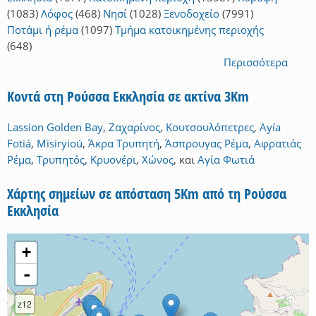
(1083)
Λόφος
(468)
Νησί
(1028)
Ξενοδοχείο
(7991)
Ποτάμι ή ρέμα
(1097)
Τμήμα κατοικημένης περιοχής
(648)
Περισσότερα
Κοντά στη Ρούσσα Εκκλησία σε ακτίνα 3Km
Lassion Golden Bay
,
Ζαχαρίνος
,
Κουτσουλόπετρες
,
Ayía
Fotiá
,
Misiryioú
,
Άκρα Τρυπητή
,
Άσπρουγας Ρέμα
,
Αφρατιάς
Ρέμα
,
Τρυπητός
,
Κρυονέρι
,
Χώνος
,
και
Αγία Φωτιά
Χάρτης σημείων σε απόσταση 5Km από τη Ρούσσα
Εκκλησία
+
-
z12