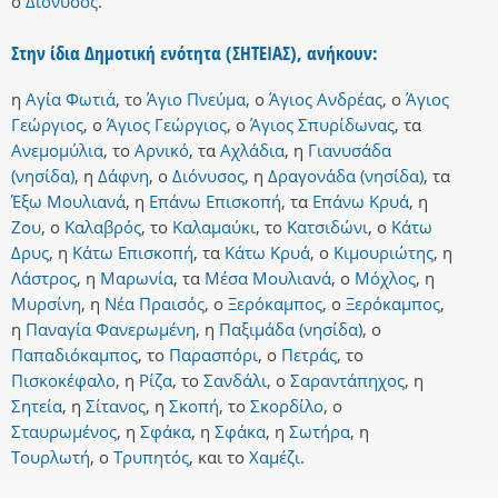
ο
Διόνυσος
.
Στην ίδια Δημοτική ενότητα (ΣΗΤΕΙΑΣ), ανήκουν:
η
Αγία Φωτιά
,
το
Άγιο Πνεύμα
,
ο
Άγιος Ανδρέας
,
ο
Άγιος
Γεώργιος
,
ο
Άγιος Γεώργιος
,
ο
Άγιος Σπυρίδωνας
,
τα
Ανεμομύλια
,
το
Αρνικό
,
τα
Αχλάδια
,
η
Γιανυσάδα
(νησίδα)
,
η
Δάφνη
,
ο
Διόνυσος
,
η
Δραγονάδα (νησίδα)
,
τα
Έξω Μουλιανά
,
η
Επάνω Επισκοπή
,
τα
Επάνω Κρυά
,
η
Ζου
,
ο
Καλαβρός
,
το
Καλαμαύκι
,
το
Κατσιδώνι
,
ο
Κάτω
Δρυς
,
η
Κάτω Επισκοπή
,
τα
Κάτω Κρυά
,
ο
Κιμουριώτης
,
η
Λάστρος
,
η
Μαρωνία
,
τα
Μέσα Μουλιανά
,
ο
Μόχλος
,
η
Μυρσίνη
,
η
Νέα Πραισός
,
ο
Ξερόκαμπος
,
ο
Ξερόκαμπος
,
η
Παναγία Φανερωμένη
,
η
Παξιμάδα (νησίδα)
,
ο
Παπαδιόκαμπος
,
το
Παρασπόρι
,
ο
Πετράς
,
το
Πισκοκέφαλο
,
η
Ρίζα
,
το
Σανδάλι
,
ο
Σαραντάπηχος
,
η
Σητεία
,
η
Σίτανος
,
η
Σκοπή
,
το
Σκορδίλο
,
ο
Σταυρωμένος
,
η
Σφάκα
,
η
Σφάκα
,
η
Σωτήρα
,
η
Τουρλωτή
,
ο
Τρυπητός
,
και
το
Χαμέζι
.