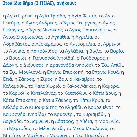
Στον ίδιο δήμο (ΣΗΤΕΙΑΣ), ανήκουν:
η
Αγία Ειρήνη
,
η
Αγία Τριάδα
,
η
Αγία Φωτιά
,
το
Άγιο
Πνεύμα
,
ο
Άγιος Ανδρέας
,
ο
Άγιος Γεώργιος
,
ο
Άγιος
Γεώργιος
,
ο
Άγιος Νικόλαος
,
ο
Άγιος Παντελεήμων
,
ο
Άγιος Σπυρίδωνας
,
τα
Αγκάθια
,
η
Αγριλιά
,
οι
Αδραβάστοι
,
ο
Αζοκέραμος
,
τα
Ανεμομύλια
,
οι
Αρμένοι
,
το
Αρνικό
,
ο
Ασπρόλιθος
,
τα
Αχλάδια
,
η
Βίγλα
,
το
Βορίο
,
το
Βρυσίδι
,
η
Γιανυσάδα (νησίδα)
,
ο
Γούδουρας
,
η
Δάφνη
,
ο
Διόνυσος
,
η
Δραγονάδα (νησίδα)
,
το
Έξω Απίδι
,
τα
Έξω Μουλιανά
,
η
Επάνω Επισκοπή
,
τα
Επάνω Κρυά
,
η
Ετιά
,
η
Ζάκρος
,
η
Ζίρος
,
η
Ζου
,
ο
Καλαβρός
,
το
Καλαμαύκι
,
το
Καλό Χωριό
,
ο
Καλός Λάκκος
,
η
Καμάρα
,
το
Καρύδι
,
ο
Κατελιώνας
,
το
Κατσιδώνι
,
ο
Κάτω Δρυς
,
η
Κάτω Επισκοπή
,
ο
Κάτω Ζάκρος
,
τα
Κάτω Κρυά
,
τα
Κελλάρια
,
ο
Κιμουριώτης
,
το
Κλησίδι
,
ο
Κουρεμένος
,
το
Κουφονήσι (νησίδα)
,
το
Κρυονέρι
,
το
Κυριαμάδι
,
η
Λαγκάδα
,
το
Λαμνώνι
,
η
Λάστρος
,
η
Λύδια
,
η
Μαρωνία
,
τα
Μερτύδια
,
το
Μέσα Απίδι
,
τα
Μέσα Μουλιανά
,
το
Μητάτο
,
ο
Μόχλος
,
η
Μυρσίνη
,
η
Νέα Πραισός
,
ο