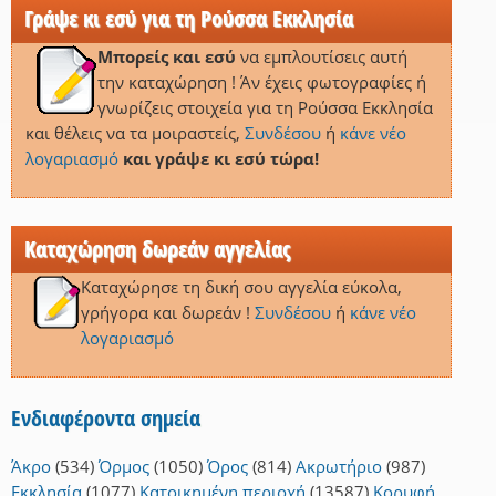
Γράψε κι εσύ για τη Ρούσσα Εκκλησία
Μπορείς και εσύ
να εμπλουτίσεις αυτή
την καταχώρηση ! Άν έχεις φωτογραφίες ή
γνωρίζεις στοιχεία για τη Ρούσσα Εκκλησία
και θέλεις να τα μοιραστείς,
Συνδέσου
ή
κάνε νέο
λογαριασμό
και γράψε κι εσύ τώρα!
Καταχώρηση δωρεάν αγγελίας
Καταχώρησε τη δική σου αγγελία εύκολα,
γρήγορα και δωρεάν !
Συνδέσου
ή
κάνε νέο
λογαριασμό
Ενδιαφέροντα σημεία
Άκρο
(534)
Όρμος
(1050)
Όρος
(814)
Ακρωτήριο
(987)
Εκκλησία
(1077)
Κατοικημένη περιοχή
(13587)
Κορυφή