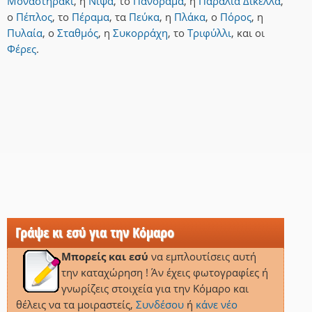
Μοναστηράκι
,
η
Νίψα
,
το
Πανόραμα
,
η
Παραλία Δίκελλα
,
ο
Πέπλος
,
το
Πέραμα
,
τα
Πεύκα
,
η
Πλάκα
,
ο
Πόρος
,
η
Πυλαία
,
ο
Σταθμός
,
η
Συκορράχη
,
το
Τριφύλλι
,
και
οι
Φέρες
.
Γράψε κι εσύ για την Κόμαρο
Μπορείς και εσύ
να εμπλουτίσεις αυτή
την καταχώρηση ! Άν έχεις φωτογραφίες ή
γνωρίζεις στοιχεία για την Κόμαρο και
θέλεις να τα μοιραστείς,
Συνδέσου
ή
κάνε νέο