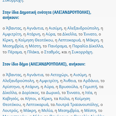
Συκορράχη
.
Στην ίδια Δημοτική ενότητα (ΑΛΕΞΑΝΔΡΟΥΠΟΛΗΣ),
ανήκουν:
ο
Άβαντας
,
η
Αγνάντια
,
η
Αισύμη
,
η
Αλεξανδρούπολη
,
η
Αμφιτρίτη
,
η
Ατάρνη
,
η
Αύρα
,
τα
Δίκελλα
,
το
Έννατο
,
ο
Κίρκη
,
η
Κοίμηση Θεοτόκου
,
η
Λεπτοκαρυά
,
η
Μάκρη
,
η
Μεσημβρία
,
η
Μέστη
,
το
Πανόραμα
,
η
Παραλία Δίκελλα
,
το
Πέραμα
,
η
Πλάκα
,
ο
Σταθμός
,
και
η
Συκορράχη
.
Στον ίδιο δήμο (ΑΛΕΞΑΝΔΡΟΥΠΟΛΗΣ), ανήκουν:
ο
Άβαντας
,
η
Αγνάντια
,
το
Αετοχώρι
,
η
Αισύμη
,
η
Αλεξανδρούπολη
,
η
Αμφιτρίτη
,
η
Άνθεια
,
το
Αρδάνιο
,
το
Αρίστηνο
,
η
Ατάρνη
,
η
Αύρα
,
η
Βρυσούλα
,
η
Γεμιστή
,
τα
Δίκελλα
,
ο
Δορίσκος
,
το
Δωρικό
,
το
Έννατο
,
η
Ιτέα
,
η
Καβησός
,
οι
Κήποι
,
ο
Κίρκη
,
τα
Κοίλα
,
η
Κοίμηση
Θεοτόκου
,
η
Λεπτοκαρυά
,
τα
Λουτρά Τραϊανουπόλης
,
ο
Λουτρός
,
η
Μάκρη
,
η
Μελία
,
η
Μεσημβρία
,
η
Μέστη
,
το