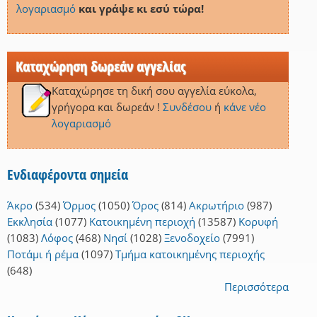
λογαριασμό
και γράψε κι εσύ τώρα!
Καταχώρηση δωρεάν αγγελίας
Καταχώρησε τη δική σου αγγελία εύκολα,
γρήγορα και δωρεάν !
Συνδέσου
ή
κάνε νέο
λογαριασμό
Ενδιαφέροντα σημεία
Άκρο
(534)
Όρμος
(1050)
Όρος
(814)
Ακρωτήριο
(987)
Εκκλησία
(1077)
Κατοικημένη περιοχή
(13587)
Κορυφή
(1083)
Λόφος
(468)
Νησί
(1028)
Ξενοδοχείο
(7991)
Ποτάμι ή ρέμα
(1097)
Τμήμα κατοικημένης περιοχής
(648)
Περισσότερα