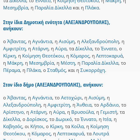
τα
Δίκελλα
,
το
Έννατο
,
η
Κοίμηση Θεοτόκου
,
η
Μάκρη
,
η
Μεσημβρία
,
η
Παραλία Δίκελλα
και
η
Πλάκα
.
Στην ίδια Δημοτική ενότητα (ΑΛΕΞΑΝΔΡΟΥΠΟΛΗΣ),
ανήκουν:
ο
Άβαντας
,
η
Αγνάντια
,
η
Αισύμη
,
η
Αλεξανδρούπολη
,
η
Αμφιτρίτη
,
η
Ατάρνη
,
η
Αύρα
,
τα
Δίκελλα
,
το
Έννατο
,
ο
Κίρκη
,
η
Κοίμηση Θεοτόκου
,
η
Κόμαρος
,
η
Λεπτοκαρυά
,
η
Μάκρη
,
η
Μεσημβρία
,
η
Μέστη
,
η
Παραλία Δίκελλα
,
το
Πέραμα
,
η
Πλάκα
,
ο
Σταθμός
,
και
η
Συκορράχη
.
Στον ίδιο δήμο (ΑΛΕΞΑΝΔΡΟΥΠΟΛΗΣ), ανήκουν:
ο
Άβαντας
,
η
Αγνάντια
,
το
Αετοχώρι
,
η
Αισύμη
,
η
Αλεξανδρούπολη
,
η
Αμφιτρίτη
,
η
Άνθεια
,
το
Αρδάνιο
,
το
Αρίστηνο
,
η
Ατάρνη
,
η
Αύρα
,
η
Βρυσούλα
,
η
Γεμιστή
,
τα
Δίκελλα
,
ο
Δορίσκος
,
το
Δωρικό
,
το
Έννατο
,
η
Ιτέα
,
η
Καβησός
,
οι
Κήποι
,
ο
Κίρκη
,
τα
Κοίλα
,
η
Κοίμηση
Θεοτόκου
,
η
Κόμαρος
,
η
Λεπτοκαρυά
,
τα
Λουτρά