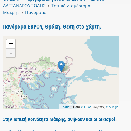
ΑΛΕΞΑΝΔΡΟΥΠΟΛΗΣ
›
Τοπικό διαμέρισμα
Μάκρης
›
Πανόραμα
Πανόραμα ΕΒΡΟΥ, Θράκη. Θέση στο χάρτη.
+
-
Leaflet
| Data
© OSM
, Χάρτες
© buk.gr
Στην Τοπική Κοινότητα Μάκρης, ανήκουν και οι οικισμοί: