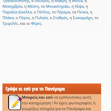
Τραϊανουπόλης
,
ο
Λουτρός
,
η
Μάκρη
,
η
Μελία
,
η
Μεσημβρία
,
η
Μέστη
,
το
Μοναστηράκι
,
η
Νίψα
,
η
Παραλία Δίκελλα
,
ο
Πέπλος
,
το
Πέραμα
,
τα
Πεύκα
,
η
Πλάκα
,
ο
Πόρος
,
η
Πυλαία
,
ο
Σταθμός
,
η
Συκορράχη
,
το
Τριφύλλι
,
και
οι
Φέρες
.
Γράψε κι εσύ για το Πανόραμα
Μπορείς και εσύ
να εμπλουτίσεις αυτή
την καταχώρηση ! Άν έχεις φωτογραφίες ή
γνωρίζεις στοιχεία για το Πανόραμα και