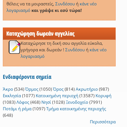
θέλεις να τα μοιραστείς,
Συνδέσου
ή
κάνε νέο
λογαριασμό
και γράψε κι εσύ τώρα!
Καταχώρηση δωρεάν αγγελίας
Καταχώρησε τη δική σου αγγελία εύκολα,
γρήγορα και δωρεάν !
Συνδέσου
ή
κάνε νέο
λογαριασμό
Ενδιαφέροντα σημεία
Άκρο
(534)
Όρμος
(1050)
Όρος
(814)
Ακρωτήριο
(987)
Εκκλησία
(1077)
Κατοικημένη περιοχή
(13587)
Κορυφή
(1083)
Λόφος
(468)
Νησί
(1028)
Ξενοδοχείο
(7991)
Ποτάμι ή ρέμα
(1097)
Τμήμα κατοικημένης περιοχής
(648)
Περισσότερα