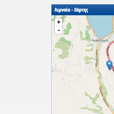
Λιμναία - Χάρτης
+
-