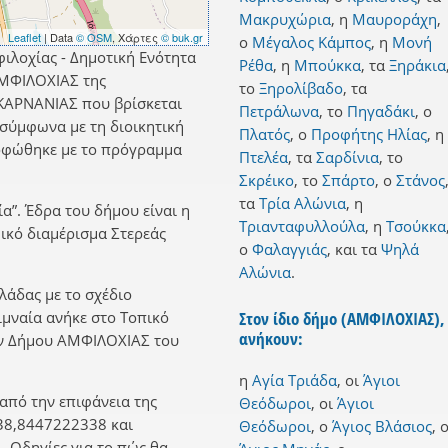
Μακρυχώρια
,
η
Μαυροράχη
,
Leaflet
| Data
© OSM
, Χάρτες
© buk.gr
ο
Μέγαλος Κάμπος
,
η
Μονή
φιλοχίας - Δημοτική Ενότητα
Ρέθα
,
η
Μπούκκα
,
τα
Ξηράκια
ΑΜΦΙΛΟΧΙΑΣ της
το
Ξηρολίβαδο
,
τα
ΚΑΡΝΑΝΙΑΣ που βρίσκεται
Πετράλωνα
,
το
Πηγαδάκι
,
ο
 σύμφωνα με τη διοικητική
Πλατός
,
ο
Προφήτης Ηλίας
,
η
ρφώθηκε με το πρόγραμμα
Πτελέα
,
τα
Σαρδίνια
,
το
Σκρέικο
,
το
Σπάρτο
,
ο
Στάνος
τα
Τρία Αλώνια
,
η
ία”. Έδρα του δήμου είναι η
Τριανταφυλλούλα
,
η
Τσούκκα
ικό διαμέρισμα Στερεάς
ο
Φαλαγγιάς
,
και
τα
Ψηλά
Αλώνια
.
λλάδας με το σχέδιο
Λιμναία ανήκε στο Τοπικό
Στον ίδιο δήμο (ΑΜΦΙΛΟΧΙΑΣ),
ανήκουν:
ην Δήμου ΑΜΦΙΛΟΧΙΑΣ του
η
Αγία Τριάδα
,
οι
Άγιοι
 από την επιφάνεια της
Θεόδωροι
,
οι
Άγιοι
38,8447222338 και
Θεόδωροι
,
ο
Άγιος Βλάσιος
,
 Οδηγίες για το πώς θα