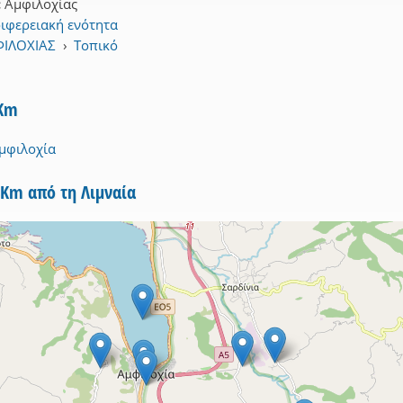
:
Αμφιλοχίας
ιφερειακή ενότητα
ΦΙΛΟΧΙΑΣ
›
Τοπικό
3Km
μφιλοχία
5Km από τη Λιμναία