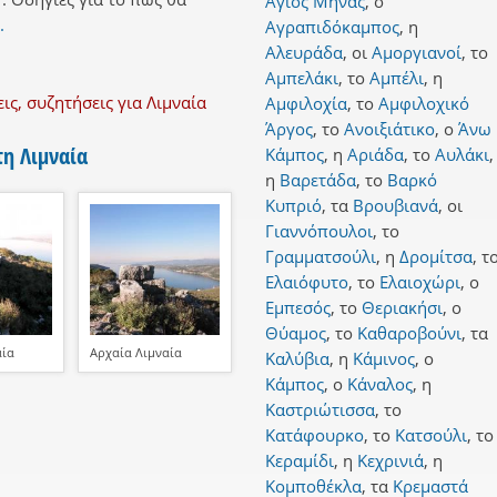
Άγιος Μηνάς
,
ο
.
Αγραπιδόκαμπος
,
η
Αλευράδα
,
οι
Αμοργιανοί
,
το
Αμπελάκι
,
το
Αμπέλι
,
η
ς, συζητήσεις για Λιμναία
Αμφιλοχία
,
το
Αμφιλοχικό
Άργος
,
το
Ανοιξιάτικο
,
ο
Άνω
η Λιμναία
Κάμπος
,
η
Αριάδα
,
το
Αυλάκι
,
η
Βαρετάδα
,
το
Βαρκό
Κυπριό
,
τα
Βρουβιανά
,
οι
Γιαννόπουλοι
,
το
Γραμματσούλι
,
η
Δρομίτσα
,
τ
Ελαιόφυτο
,
το
Ελαιοχώρι
,
ο
Εμπεσός
,
το
Θεριακήσι
,
ο
Θύαμος
,
το
Καθαροβούνι
,
τα
αία
Αρχαία Λιμναία
Καλύβια
,
η
Κάμινος
,
ο
Κάμπος
,
ο
Κάναλος
,
η
Καστριώτισσα
,
το
Κατάφουρκο
,
το
Κατσούλι
,
το
Κεραμίδι
,
η
Κεχρινιά
,
η
Κομποθέκλα
,
τα
Κρεμαστά