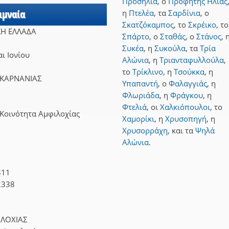
Προσήλια
,
ο
Προφήτης Ηλίας
ιμναία
η
Πτελέα
,
τα
Σαρδίνια
,
ο
Σκατζόκαμπος
,
το
Σκρέικο
,
το
ΚΗ ΕΛΛΑΔΑ
Σπάρτο
,
ο
Σταθάς
,
ο
Στάνος
,
Συκέα
,
η
Συκούλα
,
τα
Τρία
ι Ιονίου
Αλώνια
,
η
Τριανταφυλλούλα
,
το
Τρίκλινο
,
η
Τσούκκα
,
η
ΚΑΡΝΑΝΙΑΣ
Υπαπαντή
,
ο
Φαλαγγιάς
,
η
Φλωριάδα
,
η
Φράγκου
,
η
Φτελιά
,
οι
Χαλκιόπουλοι
,
το
 Κοινότητα Αμφιλοχίας
Χαμορίκι
,
η
Χρυσοπηγή
,
η
Χρυσορράχη
,
και
τα
Ψηλά
Αλώνια
.
311
2338
ΛΟΧΙΑΣ