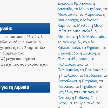
Συκιάς
,
ο
Κρίκελλος
,
η
Λαγκάδα
,
τα
Μακρυχώρια
,
το
Μαλαταίικο
,
το
Μαρανέλι
,
η
Μαυροράχη
,
ο
Μέγαλος
Κάμπος
,
το
Μενίδι
,
η
Μονή
μναία:
Ρέθα
,
το
Μπαμπαλιό
,
η
 σε απόσταση μόλις 2 χιλ.,
Μπούκκα
,
η
Νέα Μαλεσιάδα
,
πόλη αυτή μνημονεύει ο
το
Νέο Αγρίδι
,
το
Νέο
ιχειρήσεις των Σπαρτιατών
Χαλκιόπουλο
,
τα
Ξηράκια
,
το
η διάρκεια του
Ξηρολίβαδο
,
η
Ξωμερή
,
η
Χ.) μέχρι και σήμερα
Παλαιά Φλωριάδα
,
το
ά τείχη της που σκοπό είχαν
Παλαιόκαστρο
,
τα
Παλιάμπελα
,
το
Πατιόπουλο
,
η
Παυλιάδα
,
το
Περδικάκι
,
τα
Πετράλωνα
,
η
Πετρώνα
,
τα
 για τη Λιμναία
Πετσάλια
,
το
Πηγαδάκι
,
τα
Πηγάδια
,
τα
Πιστιανά
,
ο
Πλατός
,
η
Ποδογορά
,
η
Ποταμιά
,
το
Πραντικό
,
τα