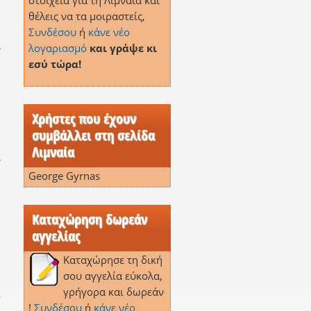
στοιχεία για τη Λιμναία και
θέλεις να τα μοιραστείς,
Συνδέσου
ή
κάνε νέο
,
λογαριασμό
και γράψε κι
εσύ τώρα!
Χρήστες που έχουν
,
συμβάλλει στη σελίδα
Λιμναία
,
George Gyrnas
Καταχώρηση δωρεάν
αγγελίας
Καταχώρησε τη δική
σου αγγελία εύκολα,
γρήγορα και δωρεάν
ο
!
Συνδέσου
ή
κάνε νέο