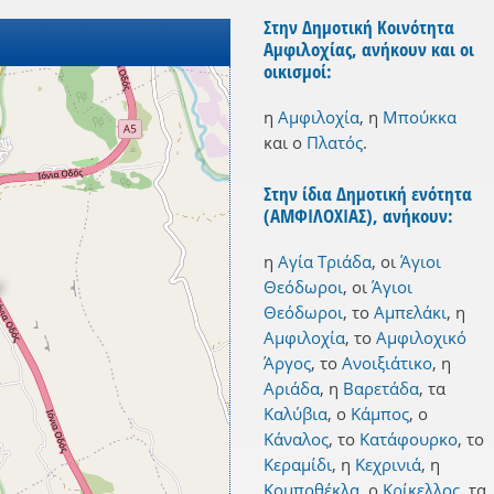
Στην Δημοτική Κοινότητα
Αμφιλοχίας, ανήκουν και οι
οικισμοί:
η
Αμφιλοχία
,
η
Μπούκκα
και
ο
Πλατός
.
Στην ίδια Δημοτική ενότητα
(ΑΜΦΙΛΟΧΙΑΣ), ανήκουν:
η
Αγία Τριάδα
,
οι
Άγιοι
Θεόδωροι
,
οι
Άγιοι
Θεόδωροι
,
το
Αμπελάκι
,
η
Αμφιλοχία
,
το
Αμφιλοχικό
Άργος
,
το
Ανοιξιάτικο
,
η
Αριάδα
,
η
Βαρετάδα
,
τα
Καλύβια
,
ο
Κάμπος
,
ο
Κάναλος
,
το
Κατάφουρκο
,
το
Κεραμίδι
,
η
Κεχρινιά
,
η
Κομποθέκλα
,
ο
Κρίκελλος
,
τα