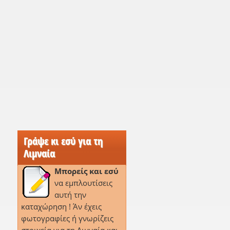
Γράψε κι εσύ για τη
Λιμναία
Μπορείς και εσύ
να εμπλουτίσεις
αυτή την
καταχώρηση ! Άν έχεις
φωτογραφίες ή γνωρίζεις