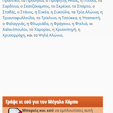
Πραντικό
,
τα
Προσήλια
,
ο
Προφήτης Ηλίας
,
η
Πτελέα
,
τα
Σαρδίνια
,
ο
Σκατζόκαμπος
,
το
Σκρέικο
,
το
Σπάρτο
,
ο
Σταθάς
,
ο
Στάνος
,
η
Συκέα
,
η
Συκούλα
,
τα
Τρία Αλώνια
,
η
Τριανταφυλλούλα
,
το
Τρίκλινο
,
η
Τσούκκα
,
η
Υπαπαντή
,
ο
Φαλαγγιάς
,
η
Φλωριάδα
,
η
Φράγκου
,
η
Φτελιά
,
οι
Χαλκιόπουλοι
,
το
Χαμορίκι
,
η
Χρυσοπηγή
,
η
Χρυσορράχη
,
και
τα
Ψηλά Αλώνια
.
Γράψε κι εσύ για τον Μέγαλο Κάμπο
Μπορείς και εσύ
να εμπλουτίσεις αυτή