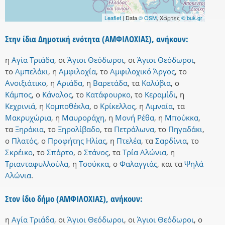
Leaflet
| Data
© OSM
, Χάρτες
© buk.gr
Στην ίδια Δημοτική ενότητα (ΑΜΦΙΛΟΧΙΑΣ), ανήκουν:
η
Αγία Τριάδα
,
οι
Άγιοι Θεόδωροι
,
οι
Άγιοι Θεόδωροι
,
το
Αμπελάκι
,
η
Αμφιλοχία
,
το
Αμφιλοχικό Άργος
,
το
Ανοιξιάτικο
,
η
Αριάδα
,
η
Βαρετάδα
,
τα
Καλύβια
,
ο
Κάμπος
,
ο
Κάναλος
,
το
Κατάφουρκο
,
το
Κεραμίδι
,
η
Κεχρινιά
,
η
Κομποθέκλα
,
ο
Κρίκελλος
,
η
Λιμναία
,
τα
Μακρυχώρια
,
η
Μαυροράχη
,
η
Μονή Ρέθα
,
η
Μπούκκα
,
τα
Ξηράκια
,
το
Ξηρολίβαδο
,
τα
Πετράλωνα
,
το
Πηγαδάκι
,
ο
Πλατός
,
ο
Προφήτης Ηλίας
,
η
Πτελέα
,
τα
Σαρδίνια
,
το
Σκρέικο
,
το
Σπάρτο
,
ο
Στάνος
,
τα
Τρία Αλώνια
,
η
Τριανταφυλλούλα
,
η
Τσούκκα
,
ο
Φαλαγγιάς
,
και
τα
Ψηλά
Αλώνια
.
Στον ίδιο δήμο (ΑΜΦΙΛΟΧΙΑΣ), ανήκουν:
η
Αγία Τριάδα
,
οι
Άγιοι Θεόδωροι
,
οι
Άγιοι Θεόδωροι
,
ο