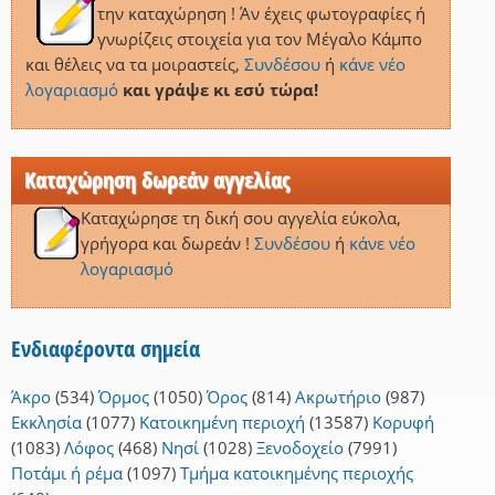
την καταχώρηση ! Άν έχεις φωτογραφίες ή
γνωρίζεις στοιχεία για τον Μέγαλο Κάμπο
και θέλεις να τα μοιραστείς,
Συνδέσου
ή
κάνε νέο
λογαριασμό
και γράψε κι εσύ τώρα!
Καταχώρηση δωρεάν αγγελίας
Καταχώρησε τη δική σου αγγελία εύκολα,
γρήγορα και δωρεάν !
Συνδέσου
ή
κάνε νέο
λογαριασμό
Ενδιαφέροντα σημεία
Άκρο
(534)
Όρμος
(1050)
Όρος
(814)
Ακρωτήριο
(987)
Εκκλησία
(1077)
Κατοικημένη περιοχή
(13587)
Κορυφή
(1083)
Λόφος
(468)
Νησί
(1028)
Ξενοδοχείο
(7991)
Ποτάμι ή ρέμα
(1097)
Τμήμα κατοικημένης περιοχής