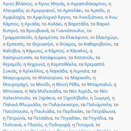
Άγιος Βλάσιος
,
ο
Άγιος Μηνάς
,
ο
Αγραπιδόκαμπος
,
η
Αλευράδα
,
οι
Αμοργιανοί
,
το
Αμπελάκι
,
το
Αμπέλι
,
η
Αμφιλοχία
,
το
Αμφιλοχικό Άργος
,
το
Ανοιξιάτικο
,
ο
Άνω
Κάμπος
,
η
Αριάδα
,
το
Αυλάκι
,
η
Βαρετάδα
,
το
Βαρκό
Κυπριό
,
τα
Βρουβιανά
,
οι
Γιαννόπουλοι
,
το
Γραμματσούλι
,
η
Δρομίτσα
,
το
Ελαιόφυτο
,
το
Ελαιοχώρι
,
ο
Εμπεσός
,
το
Θεριακήσι
,
ο
Θύαμος
,
το
Καθαροβούνι
,
τα
Καλύβια
,
η
Κάμινος
,
ο
Κάμπος
,
ο
Κάναλος
,
η
Καστριώτισσα
,
το
Κατάφουρκο
,
το
Κατσούλι
,
το
Κεραμίδι
,
η
Κεχρινιά
,
η
Κομποθέκλα
,
τα
Κρεμαστά
Συκιάς
,
ο
Κρίκελλος
,
η
Λαγκάδα
,
η
Λιμναία
,
τα
Μακρυχώρια
,
το
Μαλαταίικο
,
το
Μαρανέλι
,
η
Μαυροράχη
,
το
Μενίδι
,
η
Μονή Ρέθα
,
το
Μπαμπαλιό
,
η
Μπούκκα
,
η
Νέα Μαλεσιάδα
,
το
Νέο Αγρίδι
,
το
Νέο
Χαλκιόπουλο
,
τα
Ξηράκια
,
το
Ξηρολίβαδο
,
η
Ξωμερή
,
η
Παλαιά Φλωριάδα
,
το
Παλαιόκαστρο
,
τα
Παλιάμπελα
,
το
Πατιόπουλο
,
η
Παυλιάδα
,
το
Περδικάκι
,
τα
Πετράλωνα
,
η
Πετρώνα
,
τα
Πετσάλια
,
το
Πηγαδάκι
,
τα
Πηγάδια
,
τα
Πιστιανά
,
ο
Πλατός
,
η
Ποδογορά
,
η
Ποταμιά
,
το