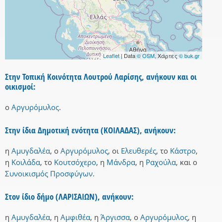
Leaflet
| Data
© OSM
, Χάρτες
© buk.gr
Στην Τοπική Κοινότητα Λουτρού Λαρίσης, ανήκουν και οι
οικισμοί:
ο
Αργυρόμυλος
.
Στην ίδια Δημοτική ενότητα (ΚΟΙΛΑΔΑΣ), ανήκουν:
η
Αμυγδαλέα
,
ο
Αργυρόμυλος
,
οι
Ελευθερές
,
το
Κάστρο
,
η
Κοιλάδα
,
το
Κουτσόχερο
,
η
Μάνδρα
,
η
Ραχούλα
,
και
ο
Συνοικισμός Προσφύγων
.
Στον ίδιο δήμο (ΛΑΡΙΣΑΙΩΝ), ανήκουν:
η
Αμυγδαλέα
,
η
Αμφιθέα
,
η
Άργισσα
,
ο
Αργυρόμυλος
,
η