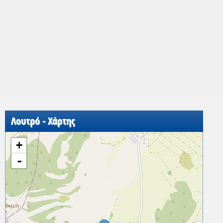
Λουτρό - Χάρτης
+
-