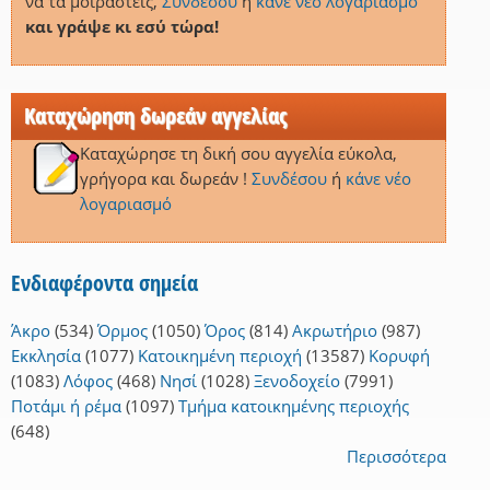
να τα μοιραστείς,
Συνδέσου
ή
κάνε νέο λογαριασμό
και γράψε κι εσύ τώρα!
Καταχώρηση δωρεάν αγγελίας
Καταχώρησε τη δική σου αγγελία εύκολα,
γρήγορα και δωρεάν !
Συνδέσου
ή
κάνε νέο
λογαριασμό
Ενδιαφέροντα σημεία
Άκρο
(534)
Όρμος
(1050)
Όρος
(814)
Ακρωτήριο
(987)
Εκκλησία
(1077)
Κατοικημένη περιοχή
(13587)
Κορυφή
(1083)
Λόφος
(468)
Νησί
(1028)
Ξενοδοχείο
(7991)
Ποτάμι ή ρέμα
(1097)
Τμήμα κατοικημένης περιοχής
(648)
Περισσότερα