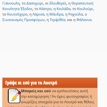
Γιάννουλη
,
το
Δασοχώρι
,
οι
Ελευθερές
,
η
Θεραπευτική
Κοινότητα Έξοδος
,
το
Κάστρο
,
η
Κοιλάδα
,
το
Κουλούρι
,
το
Κουτσόχερο
,
η
Λάρισα
,
η
Μάνδρα
,
η
Ραχούλα
,
ο
Συνοικισμός Προσφύγων
,
η
Τερψιθέα
,
και
η
Φάλαννα
.
Γράψε κι εσύ για το Λουτρό
Μπορείς και εσύ
να εμπλουτίσεις αυτή
την καταχώρηση ! Άν έχεις φωτογραφίες ή
γνωρίζεις στοιχεία για το Λουτρό και θέλεις