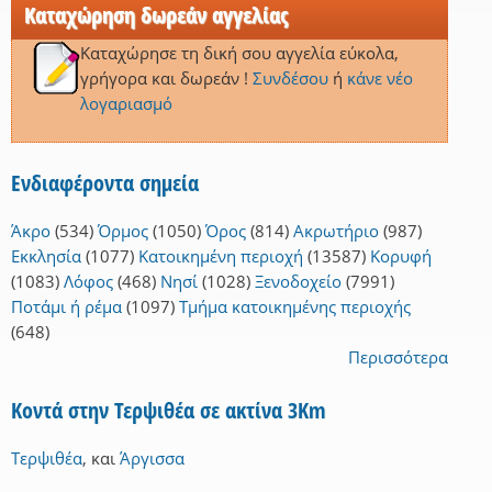
Καταχώρηση δωρεάν αγγελίας
Καταχώρησε τη δική σου αγγελία εύκολα,
γρήγορα και δωρεάν !
Συνδέσου
ή
κάνε νέο
λογαριασμό
Ενδιαφέροντα σημεία
Άκρο
(534)
Όρμος
(1050)
Όρος
(814)
Ακρωτήριο
(987)
Εκκλησία
(1077)
Κατοικημένη περιοχή
(13587)
Κορυφή
(1083)
Λόφος
(468)
Νησί
(1028)
Ξενοδοχείο
(7991)
Ποτάμι ή ρέμα
(1097)
Τμήμα κατοικημένης περιοχής
(648)
Περισσότερα
Κοντά στην Τερψιθέα σε ακτίνα 3Km
Τερψιθέα
,
και
Άργισσα