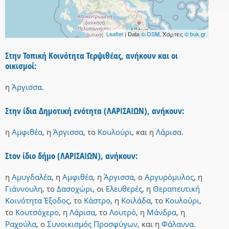
Leaflet
| Data
© OSM
, Χάρτες
© buk.gr
Στην Τοπική Κοινότητα Τερψιθέας, ανήκουν και οι
οικισμοί:
η
Άργισσα
.
Στην ίδια Δημοτική ενότητα (ΛΑΡΙΣΑΙΩΝ), ανήκουν:
η
Αμφιθέα
,
η
Άργισσα
,
το
Κουλούρι
,
και
η
Λάρισα
.
Στον ίδιο δήμο (ΛΑΡΙΣΑΙΩΝ), ανήκουν:
η
Αμυγδαλέα
,
η
Αμφιθέα
,
η
Άργισσα
,
ο
Αργυρόμυλος
,
η
Γιάννουλη
,
το
Δασοχώρι
,
οι
Ελευθερές
,
η
Θεραπευτική
Κοινότητα Έξοδος
,
το
Κάστρο
,
η
Κοιλάδα
,
το
Κουλούρι
,
το
Κουτσόχερο
,
η
Λάρισα
,
το
Λουτρό
,
η
Μάνδρα
,
η
Ραχούλα
,
ο
Συνοικισμός Προσφύγων
,
και
η
Φάλαννα
.