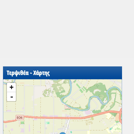
Τερψιθέα - Χάρτης
+
-