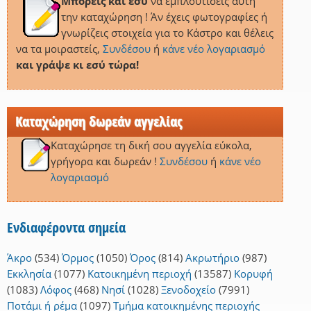
Μπορείς και εσύ
να εμπλουτίσεις αυτή
την καταχώρηση ! Άν έχεις φωτογραφίες ή
γνωρίζεις στοιχεία για το Κάστρο και θέλεις
να τα μοιραστείς,
Συνδέσου
ή
κάνε νέο λογαριασμό
και γράψε κι εσύ τώρα!
Καταχώρηση δωρεάν αγγελίας
Καταχώρησε τη δική σου αγγελία εύκολα,
γρήγορα και δωρεάν !
Συνδέσου
ή
κάνε νέο
λογαριασμό
Ενδιαφέροντα σημεία
Άκρο
(534)
Όρμος
(1050)
Όρος
(814)
Ακρωτήριο
(987)
Εκκλησία
(1077)
Κατοικημένη περιοχή
(13587)
Κορυφή
(1083)
Λόφος
(468)
Νησί
(1028)
Ξενοδοχείο
(7991)
Ποτάμι ή ρέμα
(1097)
Τμήμα κατοικημένης περιοχής