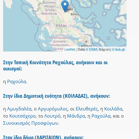
Leaflet
| Data
© OSM
, Χάρτες
© buk.gr
Στην Τοπική Κοινότητα Ραχούλας, ανήκουν και οι
οικισμοί:
η
Ραχούλα
.
Στην ίδια Δημοτική ενότητα (ΚΟΙΛΑΔΑΣ), ανήκουν:
η
Αμυγδαλέα
,
ο
Αργυρόμυλος
,
οι
Ελευθερές
,
η
Κοιλάδα
,
το
Κουτσόχερο
,
το
Λουτρό
,
η
Μάνδρα
,
η
Ραχούλα
,
και
ο
Συνοικισμός Προσφύγων
.
Στον ίδιο δήμο (ΛΑΡΙΣΑΙΩΝ), ανήκουν: