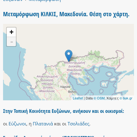
Μεταμόρφωση ΚΙΛΚΙΣ, Μακεδονία. Θέση στο χάρτη.
+
-
Leaflet
| Data
© OSM
, Χάρτες
© buk.gr
Στην Τοπική Κοινότητα Ευζώνων, ανήκουν και οι οικισμοί:
οι
Εύζωνοι
,
η
Πλατανιά
και
οι
Τσολιάδες
.