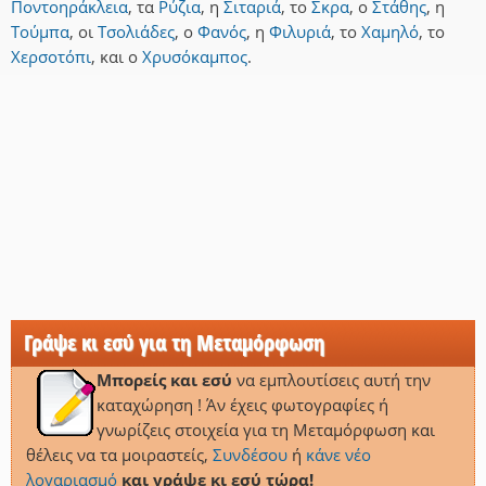
Ποντοηράκλεια
,
τα
Ρύζια
,
η
Σιταριά
,
το
Σκρα
,
ο
Στάθης
,
η
Τούμπα
,
οι
Τσολιάδες
,
ο
Φανός
,
η
Φιλυριά
,
το
Χαμηλό
,
το
Χερσοτόπι
,
και
ο
Χρυσόκαμπος
.
Γράψε κι εσύ για τη Μεταμόρφωση
Μπορείς και εσύ
να εμπλουτίσεις αυτή την
καταχώρηση ! Άν έχεις φωτογραφίες ή
γνωρίζεις στοιχεία για τη Μεταμόρφωση και
θέλεις να τα μοιραστείς,
Συνδέσου
ή
κάνε νέο
λογαριασμό
και γράψε κι εσύ τώρα!