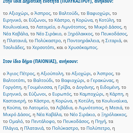
Στην ίδια Δημοτική ενότητα (ΠΟΛΥΚΑΣΤΡΟΥ), ανήκουν:
το
Αξιοχώρι
,
ο
Άσπρος
,
το
Βαλτούδι
,
το
Βαφιοχώρι
,
το
Ειρηνικό
,
οι
Εύζωνοι
,
το
Κάστρο
,
η
Κορώνα
,
η
Κοτύλη
,
τα
Κουλιναίικα
,
το
Λατομείο
,
ο
Λιμνότοπος
,
το
Μικρό Δάσος
,
η
Νέα Καβάλα
,
το
Νέο Σιράκιο
,
ο
Ξηρόλακκος
,
το
Πευκοδάσος
,
η
Πλατανιά
,
το
Πολύκαστρο
,
η
Ποντοηράκλεια
,
η
Σιταριά
,
οι
Τσολιάδες
,
το
Χερσοτόπι
,
και
ο
Χρυσόκαμπος
.
Στον ίδιο δήμο (ΠΑΙΟΝΙΑΣ), ανήκουν:
ο
Άγιος Πέτρος
,
η
Αξιούπολη
,
το
Αξιοχώρι
,
ο
Άσπρος
,
το
Βαλτοτόπι
,
το
Βαλτούδι
,
το
Βαφιοχώρι
,
ο
Γερακώνας
,
η
Γοργόπη
,
η
Γουμένισσα
,
η
Γρίβα
,
ο
Δογάνης
,
η
Ειδομένη
,
το
Ειρηνικό
,
οι
Εύζωνοι
,
ο
Ευρωπός
,
το
Καμποχώρι
,
η
Κάρπη
,
η
Καστανερή
,
το
Κάστρο
,
η
Κορώνα
,
η
Κοτύλη
,
τα
Κουλιναίικα
,
η
Κούπα
,
το
Λατομείο
,
τα
Λιβάδια
,
ο
Λιμνότοπος
,
η
Μεσιά
,
το
Μικρό Δάσος
,
η
Νέα Καβάλα
,
το
Νέο Σιράκιο
,
ο
Ξηρόλακκος
,
το
Ομαλό
,
το
Πεντάλοφο
,
το
Πευκοδάσος
,
η
Πηγή
,
τα
Πλάγια
,
η
Πλατανιά
,
το
Πολύκαστρο
,
το
Πολύπετρο
,
η