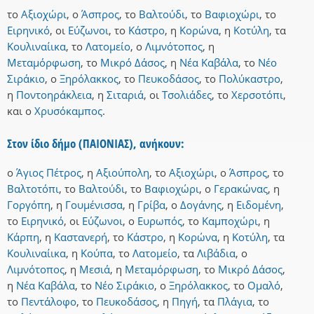
το
Αξιοχώρι
,
ο
Άσπρος
,
το
Βαλτούδι
,
το
Βαφιοχώρι
,
το
Ειρηνικό
,
οι
Εύζωνοι
,
το
Κάστρο
,
η
Κορώνα
,
η
Κοτύλη
,
τα
Κουλιναίικα
,
το
Λατομείο
,
ο
Λιμνότοπος
,
η
Μεταμόρφωση
,
το
Μικρό Δάσος
,
η
Νέα Καβάλα
,
το
Νέο
Σιράκιο
,
ο
Ξηρόλακκος
,
το
Πευκοδάσος
,
το
Πολύκαστρο
,
η
Ποντοηράκλεια
,
η
Σιταριά
,
οι
Τσολιάδες
,
το
Χερσοτόπι
,
και
ο
Χρυσόκαμπος
.
Στον ίδιο δήμο (ΠΑΙΟΝΙΑΣ), ανήκουν:
ο
Άγιος Πέτρος
,
η
Αξιούπολη
,
το
Αξιοχώρι
,
ο
Άσπρος
,
το
Βαλτοτόπι
,
το
Βαλτούδι
,
το
Βαφιοχώρι
,
ο
Γερακώνας
,
η
Γοργόπη
,
η
Γουμένισσα
,
η
Γρίβα
,
ο
Δογάνης
,
η
Ειδομένη
,
το
Ειρηνικό
,
οι
Εύζωνοι
,
ο
Ευρωπός
,
το
Καμποχώρι
,
η
Κάρπη
,
η
Καστανερή
,
το
Κάστρο
,
η
Κορώνα
,
η
Κοτύλη
,
τα
Κουλιναίικα
,
η
Κούπα
,
το
Λατομείο
,
τα
Λιβάδια
,
ο
Λιμνότοπος
,
η
Μεσιά
,
η
Μεταμόρφωση
,
το
Μικρό Δάσος
,
η
Νέα Καβάλα
,
το
Νέο Σιράκιο
,
ο
Ξηρόλακκος
,
το
Ομαλό
,
το
Πεντάλοφο
,
το
Πευκοδάσος
,
η
Πηγή
,
τα
Πλάγια
,
το