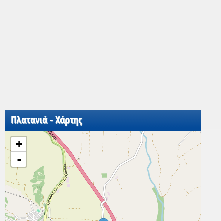
Πλατανιά - Χάρτης
+
-