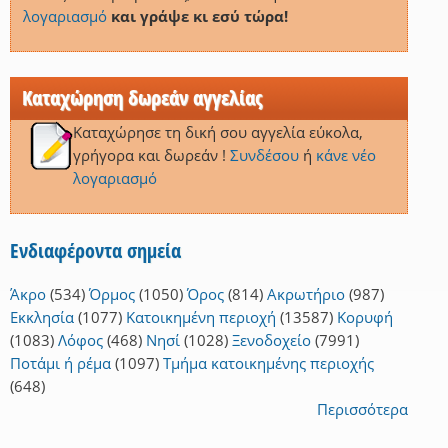
λογαριασμό
και γράψε κι εσύ τώρα!
Καταχώρηση δωρεάν αγγελίας
Καταχώρησε τη δική σου αγγελία εύκολα,
γρήγορα και δωρεάν !
Συνδέσου
ή
κάνε νέο
λογαριασμό
Ενδιαφέροντα σημεία
Άκρο
(534)
Όρμος
(1050)
Όρος
(814)
Ακρωτήριο
(987)
Εκκλησία
(1077)
Κατοικημένη περιοχή
(13587)
Κορυφή
(1083)
Λόφος
(468)
Νησί
(1028)
Ξενοδοχείο
(7991)
Ποτάμι ή ρέμα
(1097)
Τμήμα κατοικημένης περιοχής
(648)
Περισσότερα