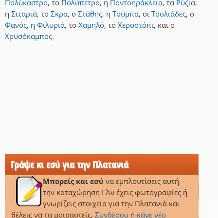
Πολύκαστρο
,
το
Πολύπετρο
,
η
Ποντοηράκλεια
,
τα
Ρύζια
,
η
Σιταριά
,
το
Σκρα
,
ο
Στάθης
,
η
Τούμπα
,
οι
Τσολιάδες
,
ο
Φανός
,
η
Φιλυριά
,
το
Χαμηλό
,
το
Χερσοτόπι
,
και
ο
Χρυσόκαμπος
.
Γράψε κι εσύ για την Πλατανιά
Μπορείς και εσύ
να εμπλουτίσεις αυτή
την καταχώρηση ! Άν έχεις φωτογραφίες ή
γνωρίζεις στοιχεία για την Πλατανιά και
θέλεις να τα μοιραστείς,
Συνδέσου
ή
κάνε νέο