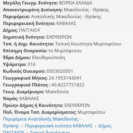
Μεγάλη Γεωγρ. Ενότητα:
ΒΟΡΕΙΑ ΕΛΛΑΔΑ
Αποκεντρωμένη Διοίκηση:
Μακεδονίας - Θράκης
Περιφέρεια:
Ανατολικής Μακεδονίας - Θράκης
Περιφερειακή Ενότητα:
ΚΑΒΑΛΑΣ
Δήμος:
ΠΑΓΓΑΙΟΥ
Δημοτική Ενότητα:
ΕΛΕΥΘΕΡΩΝ
Τοπ. ή Δημ. Κοινότητα:
Τοπική Κοινότητα Μυρτοφύτου
Επίσημη Ονομασία:
το Μυρτόφυτον
Έδρα Δήμου:
Ελευθερούπολη
Υψόμετρο:
316
Κωδικός Οικισμού:
0503020501
Γεωγραφικό Μήκος:
24.1953143041
Γεωγραφικό Πλάτος :
40.8227751822
Γεωγ. Διαμέρισμα:
Μακεδονία
Νομός:
ΚΑΒΑΛΑΣ
Πρώην Δήμος ή Κοινότητα:
ΕΛΕΥΘΕΡΩΝ
Παλ. Όνομα Τοπ. Διαμερίσματος:
Μυρτοφύτου
Περιφέρεια Ανατολικής Μακεδονίας -
Θράκης
›
Περιφερειακή ενότητα ΚΑΒΑΛΑΣ
›
Δήμος
ΠΑΓΓΑΙΟΥ
›
Τοπικό διαμέρισμα