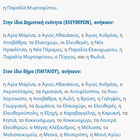
η
Παραλία Μυρτοφύτου
.
Στην ίδια Δημοτική ενότητα (ΕΛΕΥΘΕΡΩΝ), ανήκουν:
η
Αγία Μαρίνα
,
ο
Άγιος Αθανάσιος
,
ο
Άγιος Ανδρέας
,
η
Αποβάθρα
,
το
Ελαιοχώρι
,
οι
Ελευθερές
,
η
Νέα
Ηρακλίτσα
,
η
Νέα Πέραμος
,
η
Παραλία Ελαιοχωρίου
,
η
Παραλία Μυρτοφύτου
,
ο
Πύργος
,
και
η
Φωλιά
.
Στον ίδιο δήμο (ΠΑΓΓΑΙΟΥ), ανήκουν:
η
Αγία Μαρίνα
,
ο
Άγιος Αθανάσιος
,
ο
Άγιος Ανδρέας
,
ο
Ακροπόταμος
,
τα
Αμισιανά
,
οι
Αντιφίλιπποι
,
το
Άνω
Χορτοκόπι
,
η
Αποβάθρα
,
η
Αυλή
,
η
Βρύση
,
η
Γαληψός
,
η
Γεωργιανή
,
τα
Δωμάτια
,
το
Ελαιοχώρι
,
οι
Ελευθερές
,
η
Ελευθερούπολη
,
η
Εξοχή
,
ο
Καραβαγγέλης
,
η
Καριανή
,
τα
Κηπιά
,
το
Κοκκινόχωμα
,
το
Κοκκινοχώρι
,
τα
Λουτρά
Ελευθερών
,
ο
Μέγας Αλέξανδρος
,
η
Μέλισσα
,
το
Μελισσοκομείο
,
η
Μεσιά
,
η
Μεσορόπη
,
η
Μονή Αγίου