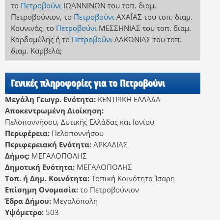
το
Πετροβούνι
ΙΩΑΝΝΙΝΩΝ
του τοπ. διαμ.
Πετροβούνιον
,
το
Πετροβούνι
ΑΧΑΪΑΣ
του τοπ. διαμ.
Κουνινάς
,
το
Πετροβούνι
ΜΕΣΣΗΝΙΑΣ
του τοπ. διαμ.
Καρδαμύλης
ή
το
Πετροβούνι
ΛΑΚΩΝΙΑΣ
του τοπ.
διαμ. Καρβελά
;
Γενικές πληροφορίες για το Πετροβούνι
Μεγάλη Γεωγρ. Ενότητα:
ΚΕΝΤΡΙΚΗ ΕΛΛΑΔΑ
Αποκεντρωμένη Διοίκηση:
Πελοποννήσου, Δυτικής Ελλάδας και Ιονίου
Περιφέρεια:
Πελοποννήσου
Περιφερειακή Ενότητα:
ΑΡΚΑΔΙΑΣ
Δήμος:
ΜΕΓΑΛΟΠΟΛΗΣ
Δημοτική Ενότητα:
ΜΕΓΑΛΟΠΟΛΗΣ
Τοπ. ή Δημ. Κοινότητα:
Τοπική Κοινότητα Ίσαρη
Επίσημη Ονομασία:
το Πετροβούνιον
Έδρα Δήμου:
Μεγαλόπολη
Υψόμετρο:
503