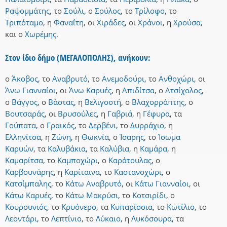
Ραψομμάτης
,
το
Σούλι
,
ο
Σούλος
,
το
Τρίλοφο
,
το
Τριπόταμο
,
η
Φαναΐτη
,
οι
Χιράδες
,
οι
Χράνοι
,
η
Χρούσα
,
και
ο
Χωρέμης
.
Στον ίδιο δήμο (ΜΕΓΑΛΟΠΟΛΗΣ), ανήκουν:
ο
Άκοβος
,
το
Αναβρυτό
,
το
Ανεμοδούρι
,
το
Ανθοχώρι
,
οι
Άνω Γιανναίοι
,
οι
Άνω Καρυές
,
η
Απιδίτσα
,
ο
Ατσίχολος
,
ο
Βάγγος
,
ο
Βάστας
,
η
Βελιγοστή
,
ο
Βλαχορράπτης
,
ο
Βουτσαράς
,
οι
Βρυσούλες
,
η
Γαβριά
,
η
Γέφυρα
,
τα
Γούπατα
,
ο
Γραικός
,
το
Δερβένι
,
το
Δυρράχιο
,
η
Ελληνίτσα
,
η
Ζώνη
,
η
Θωκνία
,
ο
Ίσαρης
,
το
Ίσωμα
Καρυών
,
τα
Καλυβάκια
,
τα
Καλύβια
,
η
Καμάρα
,
η
Καμαρίτσα
,
το
Καμποχώρι
,
ο
Καράτουλας
,
ο
Καρβουνάρης
,
η
Καρίταινα
,
το
Καστανοχώρι
,
ο
Κατσίμπαλης
,
το
Κάτω Αναβρυτό
,
οι
Κάτω Γιανναίοι
,
οι
Κάτω Καρυές
,
το
Κάτω Μακρύσι
,
το
Κοτσιρίδι
,
ο
Κουρουνιός
,
το
Κρυόνερο
,
τα
Κυπαρίσσια
,
το
Κωτίλιο
,
το
Λεοντάρι
,
το
Λεπτίνιο
,
το
Λύκαιο
,
η
Λυκόσουρα
,
τα