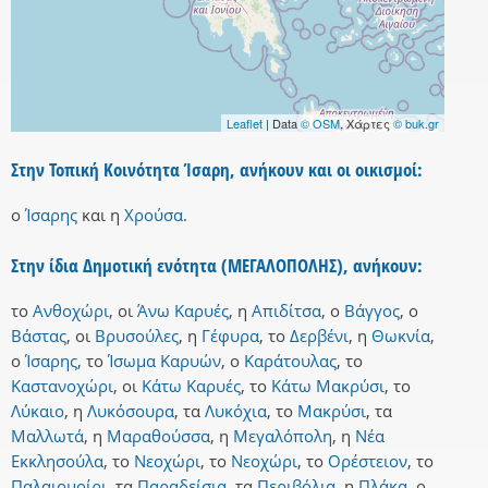
Leaflet
| Data
© OSM
, Χάρτες
© buk.gr
Στην Τοπική Κοινότητα Ίσαρη, ανήκουν και οι οικισμοί:
ο
Ίσαρης
και
η
Χρούσα
.
Στην ίδια Δημοτική ενότητα (ΜΕΓΑΛΟΠΟΛΗΣ), ανήκουν:
το
Ανθοχώρι
,
οι
Άνω Καρυές
,
η
Απιδίτσα
,
ο
Βάγγος
,
ο
Βάστας
,
οι
Βρυσούλες
,
η
Γέφυρα
,
το
Δερβένι
,
η
Θωκνία
,
ο
Ίσαρης
,
το
Ίσωμα Καρυών
,
ο
Καράτουλας
,
το
Καστανοχώρι
,
οι
Κάτω Καρυές
,
το
Κάτω Μακρύσι
,
το
Λύκαιο
,
η
Λυκόσουρα
,
τα
Λυκόχια
,
το
Μακρύσι
,
τα
Μαλλωτά
,
η
Μαραθούσσα
,
η
Μεγαλόπολη
,
η
Νέα
Εκκλησούλα
,
το
Νεοχώρι
,
το
Νεοχώρι
,
το
Ορέστειον
,
το
Παλαιομοίρι
,
τα
Παραδείσια
,
τα
Περιβόλια
,
η
Πλάκα
,
ο