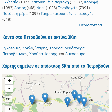
Εκκλησία
(1077)
Κατοικημένη περιοχή
(13587)
Κορυφή
(1083)
Λόφος
(468)
Νησί
(1028)
Ξενοδοχείο
(7991)
Ποτάμι ή ρέμα
(1097)
Τμήμα κατοικημένης περιοχής
(648)
Περισσότερα
Κοντά στο Πετροβούνι σε ακτίνα 3Km
Lykosoura
,
Κόκλα
,
Ίσαρης
,
Χρούσα
,
Λυκόσουρα
,
Πετροβούνιον
,
Χρούσα
,
Ίσαρης
,
και
Λυκόσουρα
Χάρτης σημείων σε απόσταση 5Km από το Πετροβούνι
+
-
z12
R