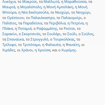
Λυκόχια
,
το
Μακρύσι
,
τα
Μαλλωτά
,
η
Μαραθούσσα
,
τα
Μαυριά
,
η
Μεγαλόπολη
,
η
Μονή Αμπελάκη
,
η
Μονή
Μπούρα
,
η
Νέα Εκκλησούλα
,
το
Νεοχώρι
,
το
Νεοχώρι
,
το
Ορέστειον
,
το
Παλαιόκαστρο
,
το
Παλαιομοίρι
,
ο
Παλάτος
,
τα
Παραδείσια
,
τα
Περιβόλια
,
η
Πετρίνα
,
η
Πλάκα
,
η
Ποταμιά
,
ο
Ραψομμάτης
,
το
Ρούτσι
,
το
Σαρακίνι
,
ο
Σκορτσινός
,
το
Σουλάρι
,
το
Σούλι
,
ο
Σούλος
,
τα
Σπαναίικα
,
το
Στρογγυλό
,
ο
Τουρκολέκας
,
το
Τρίλοφο
,
το
Τριπόταμο
,
η
Φαλαισία
,
η
Φαναΐτη
,
οι
Χιράδες
,
οι
Χράνοι
,
η
Χρούσα
,
και
ο
Χωρέμης
.