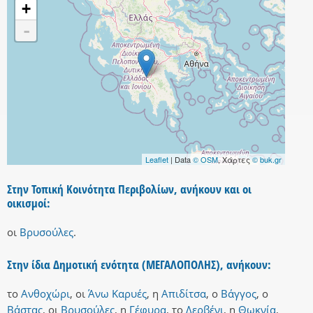
+
-
Leaflet
| Data
© OSM
, Χάρτες
© buk.gr
Στην Τοπική Κοινότητα Περιβολίων, ανήκουν και οι
οικισμοί:
οι
Βρυσούλες
.
Στην ίδια Δημοτική ενότητα (ΜΕΓΑΛΟΠΟΛΗΣ), ανήκουν:
το
Ανθοχώρι
,
οι
Άνω Καρυές
,
η
Απιδίτσα
,
ο
Βάγγος
,
ο
Βάστας
,
οι
Βρυσούλες
,
η
Γέφυρα
,
το
Δερβένι
,
η
Θωκνία
,