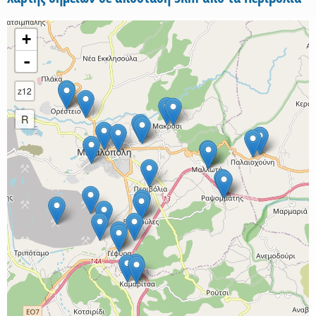
+
-
z12
R