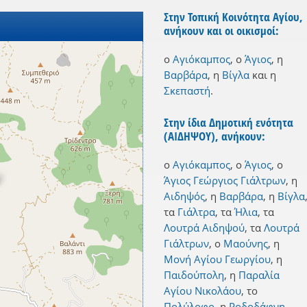
Στην Τοπική Κοινότητα Αγίου,
ανήκουν και οι οικισμοί:
ο
Αγιόκαμπος
,
ο
Άγιος
,
η
Βαρβάρα
,
η
Βίγλα
και
η
Σκεπαστή
.
Στην ίδια Δημοτική ενότητα
(ΑΙΔΗΨΟΥ), ανήκουν:
ο
Αγιόκαμπος
,
ο
Άγιος
,
ο
Άγιος Γεώργιος Γιάλτρων
,
η
Αιδηψός
,
η
Βαρβάρα
,
η
Βίγλα
τα
Γιάλτρα
,
τα
Ήλια
,
τα
Λουτρά Αιδηψού
,
τα
Λουτρά
Γιάλτρων
,
ο
Μαούνης
,
η
Μονή Αγίου Γεωργίου
,
η
Παιδούπολη
,
η
Παραλία
Αγίου Νικολάου
,
το
Πολύλοφο
,
η
Ροδοδάφνη
,