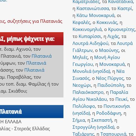
Καματριάδες
,
τα
Κανατάδικα
,
η
Καστανιώτισσα
,
το
Καστρί
,
η
Κάτω Μονοκαρυά
,
οι
ς, συζητήσεις για Πλατανιάς
Κεφαλές
,
ο
Κοκκινιάς
,
η
Κοκκινομηλιά
,
ο
Κρυονερίτης
,
το
Κυπαρίσσι
,
η
Λιχάς
,
τα
ΑΣ, μήπως ψάχνετε για:
Λουτρά Αιδηψού
,
τα
Λουτρά
π. διαμ. Αχινού
,
τον
Γιάλτρων
,
ο
Μαούνης
,
οι
. Πλατανιά
,
τον
Πλατανιά
Μηλιές
,
η
Μονή Αγίου
ανύμφων
,
τον
Πλατανιά
Γεωργίου
,
η
Μονοκαρυά
,
η
νάσσης
,
τον
Πλατανιά
Μονολιά (νησίδα)
,
η
Νέα
ιαμ. Παραβόλας
,
τον
Σινασός
,
ο
Νέος Πύργος
,
το
ου τοπ. διαμ. Φαμίλας
ή
τον
Νεοχώρι
,
η
Παιδούπολη
,
το
ιαμ. Σκιάθου
;
Παλαιόκαστρο
,
η
Παραλία
Αγίου Νικολάου
,
το
Πευκί
,
το
Πολύλοφο
,
το
Ποντικονήσι
 Πλατανιά
(νησίδα)
,
η
Ροδοδάφνη
,
η
Σήμια
,
η
Σκεπαστή
,
η
ΚΗ ΕΛΛΑΔΑ
Στρογγύλη (νησίδα)
,
ο
λίας - Στερεάς Ελλάδας
Ταξιάρχης
,
η
Τσαπουρνιά
,
το