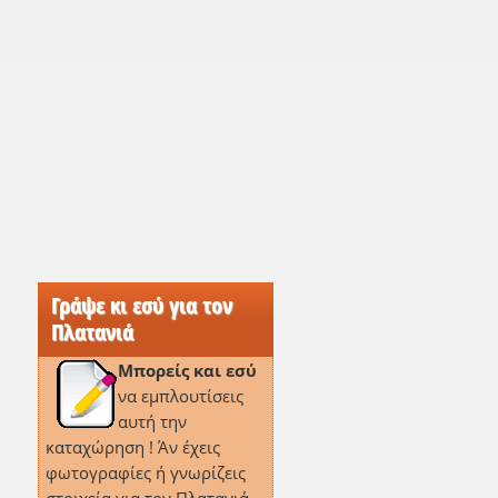
Γράψε κι εσύ για τον
,
Πλατανιά
Μπορείς και εσύ
να εμπλουτίσεις
αυτή την
καταχώρηση ! Άν έχεις
φωτογραφίες ή γνωρίζεις