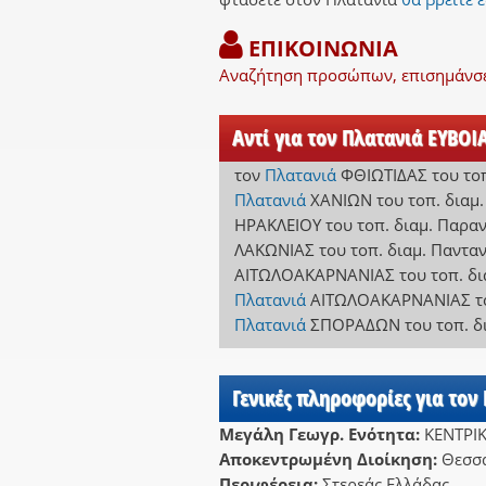
ΕΠΙΚΟΙΝΩΝΙΑ
Αναζήτηση προσώπων, επισημάνσει
Αντί για τον Πλατανιά ΕΥΒΟΙ
τον
Πλατανιά
ΦΘΙΩΤΙΔΑΣ
του το
Πλατανιά
ΧΑΝΙΩΝ
του τοπ. διαμ
ΗΡΑΚΛΕΙΟΥ
του τοπ. διαμ. Παρ
ΛΑΚΩΝΙΑΣ
του τοπ. διαμ. Παντα
ΑΙΤΩΛΟΑΚΑΡΝΑΝΙΑΣ
του τοπ. δ
Πλατανιά
ΑΙΤΩΛΟΑΚΑΡΝΑΝΙΑΣ
τ
Πλατανιά
ΣΠΟΡΑΔΩΝ
του τοπ. δ
Γενικές πληροφορίες για τον
Μεγάλη Γεωγρ. Ενότητα:
ΚΕΝΤΡΙ
Αποκεντρωμένη Διοίκηση:
Θεσσα
Περιφέρεια:
Στερεάς Ελλάδας