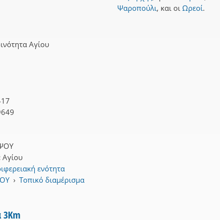
Ψαροπούλι
,
και
οι
Ωρεοί
.
ινότητα Αγίου
417
9649
ΨΟΥ
:
Αγίου
ιφερειακή ενότητα
ΨΟΥ
›
Τοπικό διαμέρισμα
α 3Km