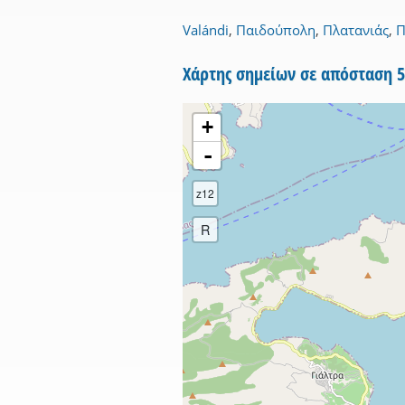
Valándi
,
Παιδούπολη
,
Πλατανιάς
,
Π
Χάρτης σημείων σε απόσταση 
+
-
z12
R