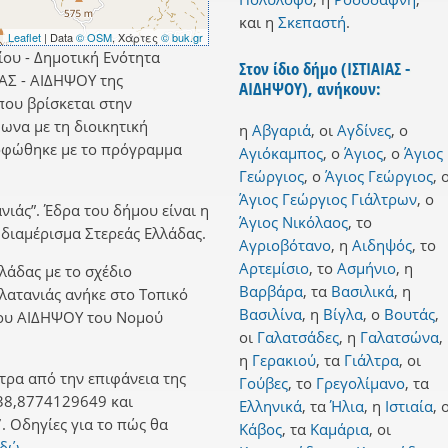
και
η
Σκεπαστή
.
Leaflet
| Data
© OSM
, Χάρτες
© buk.gr
ίου - Δημοτική Ενότητα
Στον ίδιο δήμο (ΙΣΤΙΑΙΑΣ -
ΙΑΣ - ΑΙΔΗΨΟΥ της
ΑΙΔΗΨΟΥ), ανήκουν:
που βρίσκεται στην
ωνα με τη διοικητική
η
Αβγαριά
,
οι
Αγδίνες
,
ο
ρφώθηκε με το πρόγραμμα
Αγιόκαμπος
,
ο
Άγιος
,
ο
Άγιος
Γεώργιος
,
ο
Άγιος Γεώργιος
,
Άγιος Γεώργιος Γιάλτρων
,
ο
νιάς”. Έδρα του δήμου είναι η
Άγιος Νικόλαος
,
το
 διαμέρισμα Στερεάς Ελλάδας.
Αγριοβότανο
,
η
Αιδηψός
,
το
Αρτεμίσιο
,
το
Ασμήνιο
,
η
λλάδας με το σχέδιο
Βαρβάρα
,
τα
Βασιλικά
,
η
Πλατανιάς ανήκε στο Τοπικό
Βασιλίνα
,
η
Βίγλα
,
ο
Βουτάς
,
μου ΑΙΔΗΨΟΥ του Νομού
οι
Γαλατσάδες
,
η
Γαλατσώνα
,
η
Γερακιού
,
τα
Γιάλτρα
,
οι
τρα από την επιφάνεια της
Γούβες
,
το
Γρεγολίμανο
,
τα
38,8774129649 και
Ελληνικά
,
τα
Ήλια
,
η
Ιστιαία
,
 Οδηγίες για το πώς θα
Κάβος
,
τα
Καμάρια
,
οι
εδώ.