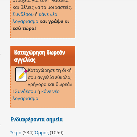
στοιχεία για τον Πλατανιά
και θέλεις να τα μοιραστείς,
Συνδέσου
ή
κάνε νέο
λογαριασμό
και γράψε κι
εσύ τώρα!
Καταχώρηση δωρεάν
ο
αγγελίας
Καταχώρησε τη δική
σου αγγελία εύκολα,
γρήγορα και δωρεάν
!
Συνδέσου
ή
κάνε νέο
λογαριασμό
Ενδιαφέροντα σημεία
ο
Άκρο
(534)
Όρμος
(1050)