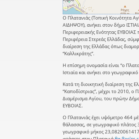
Ο Πλατανιάς (Τοπική Κοινότητα Αγ
ΑΙΔΗΨΟΥ), ανήκει στον δήμο ΙΣΤΙΑ
Περιφερειακής Ενότητας ΕΥΒΟΙΑΣ 
Περιφέρεια Στερεάς Ελλάδας, σύμφ
διαίρεση της Ελλάδας όπως διαμο
“Καλλικράτης”.
Η επίσημη ονομασία είναι “ο Πλατα
Ιστιαία και ανήκει στο γεωγραφικό
Κατά τη διοικητική διαίρεση της Ε
“Καποδίστριας”, μέχρι το 2010, ο 
Διαμέρισμα Αγίου, του πρώην Δή
ΕΥΒΟΙΑΣ.
Ο Πλατανιάς έχει υψόμετρο 464 μέ
θάλασσας, σε γεωγραφικό πλάτος 
γεωγραφικό μήκος 23,0820061417.
φτάσετε στον Πλατανιά
θα βρείτε 