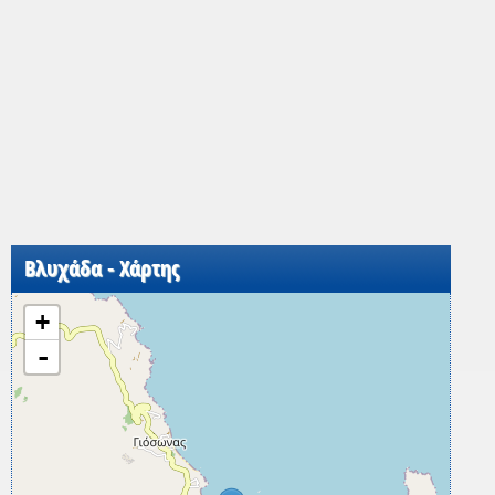
Βλυχάδα - Χάρτης
+
-