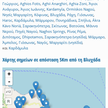
Γεώργιος
,
Aghios Fotis
,
Aghii Anarghiri
,
Aghia Zoni
,
Άγιοι
Ανάγυροι
,
Άγιος Ιωάννης
,
Kardamyla
,
Ormískos Nagoú
,
Νησίς Μαργαρίτη
,
Κόφινας
,
Βλυχάδα
,
Ράχη
,
Γιόσωνας
,
Нагос
,
Καρδάμυλα
,
Μάρμαρον
,
Πονηράδικα
,
Σπήλια
,
Ákra
Kávo Noriá
,
Σαρακηνόπετρα
,
Σκίτωνας
,
Βατούσα
,
Μάννα
Νερού
,
Πηγές Ναγού
,
Naghos Springs
,
Ρίνας Ρέμα
,
Διπόταμος
,
Dhipotamos
,
Σαρακηνόπετρα (νησίδα)
,
Μάρμαρο
,
Άμπελος
,
Γιόσωνας
,
Ναγός
,
Μαργαρίτι (νησίδα)
,
και
Καρδάμυλα
Χάρτης σημείων σε απόσταση 5Km από τη Βλυχάδα
+
-
z12
R