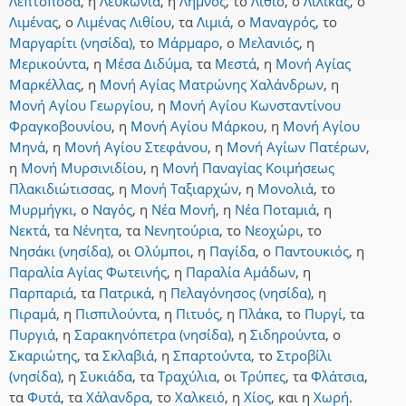
Λεπτόποδα
,
η
Λευκωνιά
,
η
Λήμνος
,
το
Λιθίο
,
ο
Λιλικάς
,
ο
Λιμένας
,
ο
Λιμένας Λιθίου
,
τα
Λιμιά
,
ο
Μαναγρός
,
το
Μαργαρίτι (νησίδα)
,
το
Μάρμαρο
,
ο
Μελανιός
,
η
Μερικούντα
,
η
Μέσα Διδύμα
,
τα
Μεστά
,
η
Μονή Αγίας
Μαρκέλλας
,
η
Μονή Αγίας Ματρώνης Χαλάνδρων
,
η
Μονή Αγίου Γεωργίου
,
η
Μονή Αγίου Κωνσταντίνου
Φραγκοβουνίου
,
η
Μονή Αγίου Μάρκου
,
η
Μονή Αγίου
Μηνά
,
η
Μονή Αγίου Στεφάνου
,
η
Μονή Αγίων Πατέρων
,
η
Μονή Μυρσινιδίου
,
η
Μονή Παναγίας Κοιμήσεως
Πλακιδιώτισσας
,
η
Μονή Ταξιαρχών
,
η
Μονολιά
,
το
Μυρμήγκι
,
ο
Ναγός
,
η
Νέα Μονή
,
η
Νέα Ποταμιά
,
η
Νεκτά
,
τα
Νένητα
,
τα
Νενητούρια
,
το
Νεοχώρι
,
το
Νησάκι (νησίδα)
,
οι
Ολύμποι
,
η
Παγίδα
,
ο
Παντουκιός
,
η
Παραλία Αγίας Φωτεινής
,
η
Παραλία Αμάδων
,
η
Παρπαριά
,
τα
Πατρικά
,
η
Πελαγόνησος (νησίδα)
,
η
Πιραμά
,
η
Πισπιλούντα
,
η
Πιτυός
,
η
Πλάκα
,
το
Πυργί
,
τα
Πυργιά
,
η
Σαρακηνόπετρα (νησίδα)
,
η
Σιδηρούντα
,
ο
Σκαριώτης
,
τα
Σκλαβιά
,
η
Σπαρτούντα
,
το
Στροβίλι
(νησίδα)
,
η
Συκιάδα
,
τα
Τραχύλια
,
οι
Τρύπες
,
τα
Φλάτσια
,
τα
Φυτά
,
τα
Χάλανδρα
,
το
Χαλκειό
,
η
Χίος
,
και
η
Χωρή
.