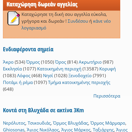
Καταχώρηση δωρεάν αγγελίας
Καταχώρησε τη δική σου αγγελία εύκολα,
γρήγορα και δωρεάν !
Συνδέσου
ή
κάνε νέο
λογαριασμό
Ενδιαφέροντα σημεία
Άκρο
(534)
Όρμος
(1050)
Όρος
(814)
Ακρωτήριο
(987)
Εκκλησία
(1077)
Κατοικημένη περιοχή
(13587)
Κορυφή
(1083)
Λόφος
(468)
Νησί
(1028)
Ξενοδοχείο
(7991)
Ποτάμι ή ρέμα
(1097)
Τμήμα κατοικημένης περιοχής
(648)
Περισσότερα
Κοντά στη Βλυχάδα σε ακτίνα 3Km
Νερόλυτος
,
Τσικουδιάς
,
Όρμος Βλυχάδας
,
Όρμος Μάρμαρο
,
Ghiosonas
,
Άγιος Νικόλαος
,
Άγιος Μάρκος
,
Ταξιάρχης
,
Άγιος