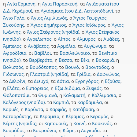
η
Αγία Ερμιόνη
,
η
Αγία Παρασκευή
,
τα
Αγιάσματα (του
Δ.Δ. Κεράμου)
,
τα
Αγιάσματα (του Δ.Δ. Λεπτοπόδων)
,
το
Άγιο Γάλα
,
ο
Άγιος Αιμιλιανός
,
ο
Άγιος Γεώργιος
Συκούσης
,
ο
Άγιος Δημήτριος
,
ο
Άγιος Ισίδωρος
,
ο
Άγιος
Ιωάννης
,
ο
Άγιος Στέφανος (νησίδα)
,
ο
Άγιος Στέφανος
(νησίδα)
,
ο
Αγρελωπός
,
ο
Αίπος
,
ο
Αλμυρός
,
οι
Αμάδες
,
η
Άμπελος
,
ο
Ανάβατος
,
τα
Αρμόλια
,
τα
Αυγώνυμα
,
τα
Αφροδίσια
,
οι
Βαβίλοι
,
το
Βασιλεώνοικο
,
το
Βενέτικο
(νησίδα)
,
το
Βερβεράτο
,
η
Βέσσα
,
το
Βίκι
,
η
Βοκαριά
,
η
Βολισσός
,
ο
Βουδότοπος
,
το
Βουνό
,
ο
Βροντάδος
,
ο
Γιόσωνας
,
η
Γλαστριά (νησίδα)
,
τα
Γρίδια
,
ο
Δαφνώνας
,
το
Δελφίνι
,
τα
Διευχά
,
τα
Δότια
,
ο
Εγρηγόρος
,
η
Εζούσα
,
η
Ελάτα
,
ο
Εμπορειός
,
η
Έξω Διδύμα
,
ο
Ζυφιάς
,
το
Θολοποτάμι
,
τα
Θυμιανά
,
η
Καλαμωτή
,
η
Καλλιμασιά
,
ο
Καλόγερος (νησίδα)
,
τα
Καμπιά
,
τα
Καρδάμυλα
,
οι
Καρυές
,
η
Καρύντα
,
ο
Καρφάς
,
η
Κατάβαση
,
ο
Καταρράκτης
,
τα
Κεραμεία
,
η
Κέραμος
,
ο
Κεραμός
,
ο
Κέρτης (νησίδα)
,
οι
Κηπουριές
,
η
Κοινή
,
ο
Κοσκινάς
,
ο
Κοσμάδος
,
τα
Κουρούνια
,
η
Κώμη
,
η
Λαγκάδα
,
τα