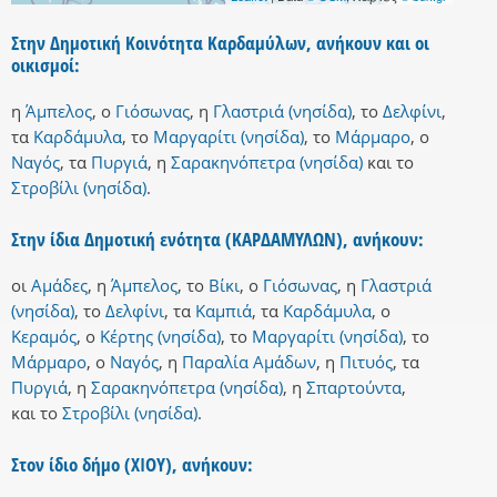
Στην Δημοτική Κοινότητα Καρδαμύλων, ανήκουν και οι
οικισμοί:
η
Άμπελος
,
ο
Γιόσωνας
,
η
Γλαστριά (νησίδα)
,
το
Δελφίνι
,
τα
Καρδάμυλα
,
το
Μαργαρίτι (νησίδα)
,
το
Μάρμαρο
,
ο
Ναγός
,
τα
Πυργιά
,
η
Σαρακηνόπετρα (νησίδα)
και
το
Στροβίλι (νησίδα)
.
Στην ίδια Δημοτική ενότητα (ΚΑΡΔΑΜΥΛΩΝ), ανήκουν:
οι
Αμάδες
,
η
Άμπελος
,
το
Βίκι
,
ο
Γιόσωνας
,
η
Γλαστριά
(νησίδα)
,
το
Δελφίνι
,
τα
Καμπιά
,
τα
Καρδάμυλα
,
ο
Κεραμός
,
ο
Κέρτης (νησίδα)
,
το
Μαργαρίτι (νησίδα)
,
το
Μάρμαρο
,
ο
Ναγός
,
η
Παραλία Αμάδων
,
η
Πιτυός
,
τα
Πυργιά
,
η
Σαρακηνόπετρα (νησίδα)
,
η
Σπαρτούντα
,
και
το
Στροβίλι (νησίδα)
.
Στον ίδιο δήμο (ΧΙΟΥ), ανήκουν: