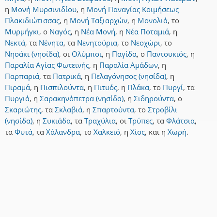
η
Μονή Μυρσινιδίου
,
η
Μονή Παναγίας Κοιμήσεως
Πλακιδιώτισσας
,
η
Μονή Ταξιαρχών
,
η
Μονολιά
,
το
Μυρμήγκι
,
ο
Ναγός
,
η
Νέα Μονή
,
η
Νέα Ποταμιά
,
η
Νεκτά
,
τα
Νένητα
,
τα
Νενητούρια
,
το
Νεοχώρι
,
το
Νησάκι (νησίδα)
,
οι
Ολύμποι
,
η
Παγίδα
,
ο
Παντουκιός
,
η
Παραλία Αγίας Φωτεινής
,
η
Παραλία Αμάδων
,
η
Παρπαριά
,
τα
Πατρικά
,
η
Πελαγόνησος (νησίδα)
,
η
Πιραμά
,
η
Πισπιλούντα
,
η
Πιτυός
,
η
Πλάκα
,
το
Πυργί
,
τα
Πυργιά
,
η
Σαρακηνόπετρα (νησίδα)
,
η
Σιδηρούντα
,
ο
Σκαριώτης
,
τα
Σκλαβιά
,
η
Σπαρτούντα
,
το
Στροβίλι
(νησίδα)
,
η
Συκιάδα
,
τα
Τραχύλια
,
οι
Τρύπες
,
τα
Φλάτσια
,
τα
Φυτά
,
τα
Χάλανδρα
,
το
Χαλκειό
,
η
Χίος
,
και
η
Χωρή
.