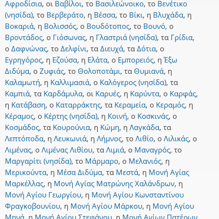
Αφροδίσια
,
οι
Βαβίλοι
,
το
Βασιλεώνοικο
,
το
Βενέτικο
(νησίδα)
,
το
Βερβεράτο
,
η
Βέσσα
,
το
Βίκι
,
η
Βλυχάδα
,
η
Βοκαριά
,
η
Βολισσός
,
ο
Βουδότοπος
,
το
Βουνό
,
ο
Βροντάδος
,
ο
Γιόσωνας
,
η
Γλαστριά (νησίδα)
,
τα
Γρίδια
,
ο
Δαφνώνας
,
το
Δελφίνι
,
τα
Διευχά
,
τα
Δότια
,
ο
Εγρηγόρος
,
η
Εζούσα
,
η
Ελάτα
,
ο
Εμπορειός
,
η
Έξω
Διδύμα
,
ο
Ζυφιάς
,
το
Θολοποτάμι
,
τα
Θυμιανά
,
η
Καλαμωτή
,
η
Καλλιμασιά
,
ο
Καλόγερος (νησίδα)
,
τα
Καμπιά
,
τα
Καρδάμυλα
,
οι
Καρυές
,
η
Καρύντα
,
ο
Καρφάς
,
η
Κατάβαση
,
ο
Καταρράκτης
,
τα
Κεραμεία
,
ο
Κεραμός
,
η
Κέραμος
,
ο
Κέρτης (νησίδα)
,
η
Κοινή
,
ο
Κοσκινάς
,
ο
Κοσμάδος
,
τα
Κουρούνια
,
η
Κώμη
,
η
Λαγκάδα
,
τα
Λεπτόποδα
,
η
Λευκωνιά
,
η
Λήμνος
,
το
Λιθίο
,
ο
Λιλικάς
,
ο
Λιμένας
,
ο
Λιμένας Λιθίου
,
τα
Λιμιά
,
ο
Μαναγρός
,
το
Μαργαρίτι (νησίδα)
,
το
Μάρμαρο
,
ο
Μελανιός
,
η
Μερικούντα
,
η
Μέσα Διδύμα
,
τα
Μεστά
,
η
Μονή Αγίας
Μαρκέλλας
,
η
Μονή Αγίας Ματρώνης Χαλάνδρων
,
η
Μονή Αγίου Γεωργίου
,
η
Μονή Αγίου Κωνσταντίνου
Φραγκοβουνίου
,
η
Μονή Αγίου Μάρκου
,
η
Μονή Αγίου
Μηνά
,
η
Μονή Αγίου Στεφάνου
,
η
Μονή Αγίων Πατέρων
,