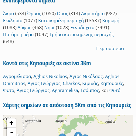
Ενδιαφέροντα σημεία
Άκρο
(534)
Όρμος
(1050)
Όρος
(814)
Ακρωτήριο
(987)
Εκκλησία
(1077)
Κατοικημένη περιοχή
(13587)
Κορυφή
(1083)
Λόφος
(468)
Νησί
(1028)
Ξενοδοχείο
(7991)
Ποτάμι ή ρέμα
(1097)
Τμήμα κατοικημένης περιοχής
(648)
Περισσότερα
Κοντά στις Κηπουριές σε ακτίνα 3Km
Αγρομέλισσα
,
Aghios Nikolaos
,
Άγιος Νικόλαος
,
Aghios
Dhimitrios
,
Άγιος Γεώργιος
,
Charkos
,
Κιμινάς
,
Κηπουριές
,
Φυτά
,
Άγιος Γεώργιος
,
Aghramelisa
,
Τσόμπος
,
και
Φυτά
Χάρτης σημείων σε απόσταση 5Km από τις Κηπουριές
+
-