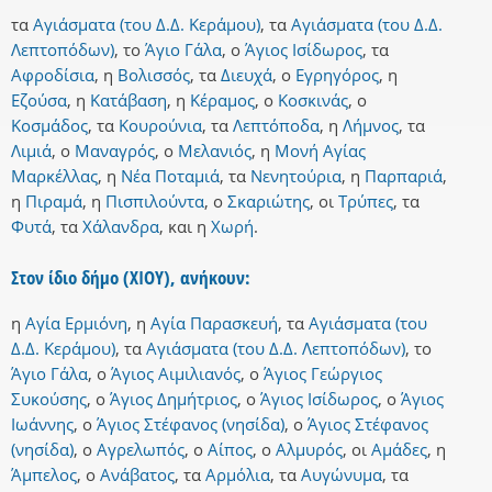
τα
Αγιάσματα (του Δ.Δ. Κεράμου)
,
τα
Αγιάσματα (του Δ.Δ.
Λεπτοπόδων)
,
το
Άγιο Γάλα
,
ο
Άγιος Ισίδωρος
,
τα
Αφροδίσια
,
η
Βολισσός
,
τα
Διευχά
,
ο
Εγρηγόρος
,
η
Εζούσα
,
η
Κατάβαση
,
η
Κέραμος
,
ο
Κοσκινάς
,
ο
Κοσμάδος
,
τα
Κουρούνια
,
τα
Λεπτόποδα
,
η
Λήμνος
,
τα
Λιμιά
,
ο
Μαναγρός
,
ο
Μελανιός
,
η
Μονή Αγίας
Μαρκέλλας
,
η
Νέα Ποταμιά
,
τα
Νενητούρια
,
η
Παρπαριά
,
η
Πιραμά
,
η
Πισπιλούντα
,
ο
Σκαριώτης
,
οι
Τρύπες
,
τα
Φυτά
,
τα
Χάλανδρα
,
και
η
Χωρή
.
Στον ίδιο δήμο (ΧΙΟΥ), ανήκουν:
η
Αγία Ερμιόνη
,
η
Αγία Παρασκευή
,
τα
Αγιάσματα (του
Δ.Δ. Κεράμου)
,
τα
Αγιάσματα (του Δ.Δ. Λεπτοπόδων)
,
το
Άγιο Γάλα
,
ο
Άγιος Αιμιλιανός
,
ο
Άγιος Γεώργιος
Συκούσης
,
ο
Άγιος Δημήτριος
,
ο
Άγιος Ισίδωρος
,
ο
Άγιος
Ιωάννης
,
ο
Άγιος Στέφανος (νησίδα)
,
ο
Άγιος Στέφανος
(νησίδα)
,
ο
Αγρελωπός
,
ο
Αίπος
,
ο
Αλμυρός
,
οι
Αμάδες
,
η
Άμπελος
,
ο
Ανάβατος
,
τα
Αρμόλια
,
τα
Αυγώνυμα
,
τα