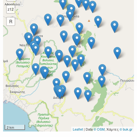
z12
R
2 km
Leaflet
| Data
© OSM
, Χάρτες
© buk.gr