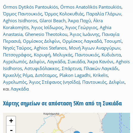
Órmos Dytikós Pantoukiós
,
Órmos Anatolikós Pantoukiós
,
Όρμος Παντουκιός
,
Όρμος Κολοκυθιάς
,
Παραλία Γλάρων
,
Aghios Isidhoros
,
Glaroi Beach
,
Άκρα Παχύ
,
Ákra
Korakomýtis
,
Άγιος Ισίδωρος
,
Άγιος Γεώργιος
,
Aghia
Anastasia
,
Ghenesio Theotokou
,
Άγιος Ιωάννης
,
Παναγία
Περασιά
,
Ορμίσκος Δελφίνι
,
Ορμίσκος Λαγκαδά
,
Τσουμπί
,
Νησίς Ταύρος
,
Aghios Stefanos
,
Μονή Άγιων Αναργύρων
,
Πετσογράφος
,
Κορυφή
,
Μελιγκάς
,
Παντουκιός
,
Κυδιάντα
,
Αγρελωπός
,
Δελφίνι
,
Λαγκάδα
,
Συκιάδα
,
Άκρα Κανόνι
,
Aghois
Isidhoros
,
Αστυφιδόλακκος
,
Σπάρτινα
,
Πλακών Λαγκάδι
,
Κρικελής Ρέμα
,
Διπόταμος
,
Plakon Lagadhi
,
Krikelis
,
Αγρελωπός
,
Άγιος Στέφανος (νησίδα)
,
Παντουκιός
,
Δελφίνι
,
και
Λαγκάδα
Χάρτης σημείων σε απόσταση 5Km από τη Συκιάδα
+
-