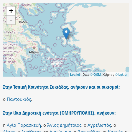
+
-
Leaflet
| Data
© OSM
, Χάρτες
© buk.gr
Στην Τοπική Κοινότητα Συκιάδας, ανήκουν και οι οικισμοί:
ο
Παντουκιός
.
Στην ίδια Δημοτική ενότητα (ΟΜΗΡΟΥΠΟΛΗΣ), ανήκουν:
η
Αγία Παρασκευή
,
ο
Άγιος Δημήτριος
,
ο
Αγρελωπός
,
ο
Αίπος
,
ο
Ανάβατος
,
τα
Αυγώνυμα
,
ο
Βροντάδος
,
οι
Καρυές
,
η