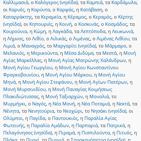
Καλλιμασιά
,
ο
Καλόγερος (νησίδα)
,
τα
Καμπιά
,
τα
Καρδάμυλα
,
οι
Καρυές
,
η
Καρύντα
,
ο
Καρφάς
,
η
Κατάβαση
,
ο
Καταρράκτης
,
τα
Κεραμεία
,
η
Κέραμος
,
ο
Κεραμός
,
ο
Κέρτης
(νησίδα)
,
οι
Κηπουριές
,
η
Κοινή
,
ο
Κοσκινάς
,
ο
Κοσμάδος
,
τα
Κουρούνια
,
η
Κώμη
,
η
Λαγκάδα
,
τα
Λεπτόποδα
,
η
Λευκωνιά
,
η
Λήμνος
,
το
Λιθίο
,
ο
Λιλικάς
,
ο
Λιμένας
,
ο
Λιμένας Λιθίου
,
τα
Λιμιά
,
ο
Μαναγρός
,
το
Μαργαρίτι (νησίδα)
,
το
Μάρμαρο
,
ο
Μελανιός
,
η
Μερικούντα
,
η
Μέσα Διδύμα
,
τα
Μεστά
,
η
Μονή
Αγίας Μαρκέλλας
,
η
Μονή Αγίας Ματρώνης Χαλάνδρων
,
η
Μονή Αγίου Γεωργίου
,
η
Μονή Αγίου Κωνσταντίνου
Φραγκοβουνίου
,
η
Μονή Αγίου Μάρκου
,
η
Μονή Αγίου
Μηνά
,
η
Μονή Αγίου Στεφάνου
,
η
Μονή Αγίων Πατέρων
,
η
Μονή Μυρσινιδίου
,
η
Μονή Παναγίας Κοιμήσεως
Πλακιδιώτισσας
,
η
Μονή Ταξιαρχών
,
η
Μονολιά
,
το
Μυρμήγκι
,
ο
Ναγός
,
η
Νέα Μονή
,
η
Νέα Ποταμιά
,
η
Νεκτά
,
τα
Νένητα
,
τα
Νενητούρια
,
το
Νεοχώρι
,
το
Νησάκι (νησίδα)
,
οι
Ολύμποι
,
η
Παγίδα
,
ο
Παντουκιός
,
η
Παραλία Αγίας
Φωτεινής
,
η
Παραλία Αμάδων
,
η
Παρπαριά
,
τα
Πατρικά
,
η
Πελαγόνησος (νησίδα)
,
η
Πιραμά
,
η
Πισπιλούντα
,
η
Πιτυός
,
η
Πλάκα
,
το
Πυργί
,
τα
Πυργιά
,
η
Σαρακηνόπετρα (νησίδα)
,
η