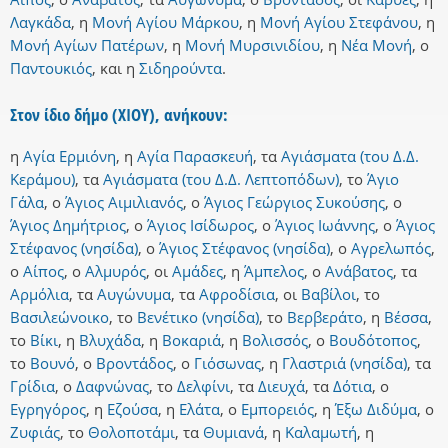
Λαγκάδα
,
η
Μονή Αγίου Μάρκου
,
η
Μονή Αγίου Στεφάνου
,
η
Μονή Αγίων Πατέρων
,
η
Μονή Μυρσινιδίου
,
η
Νέα Μονή
,
ο
Παντουκιός
,
και
η
Σιδηρούντα
.
Στον ίδιο δήμο (ΧΙΟΥ), ανήκουν:
η
Αγία Ερμιόνη
,
η
Αγία Παρασκευή
,
τα
Αγιάσματα (του Δ.Δ.
Κεράμου)
,
τα
Αγιάσματα (του Δ.Δ. Λεπτοπόδων)
,
το
Άγιο
Γάλα
,
ο
Άγιος Αιμιλιανός
,
ο
Άγιος Γεώργιος Συκούσης
,
ο
Άγιος Δημήτριος
,
ο
Άγιος Ισίδωρος
,
ο
Άγιος Ιωάννης
,
ο
Άγιος
Στέφανος (νησίδα)
,
ο
Άγιος Στέφανος (νησίδα)
,
ο
Αγρελωπός
,
ο
Αίπος
,
ο
Αλμυρός
,
οι
Αμάδες
,
η
Άμπελος
,
ο
Ανάβατος
,
τα
Αρμόλια
,
τα
Αυγώνυμα
,
τα
Αφροδίσια
,
οι
Βαβίλοι
,
το
Βασιλεώνοικο
,
το
Βενέτικο (νησίδα)
,
το
Βερβεράτο
,
η
Βέσσα
,
το
Βίκι
,
η
Βλυχάδα
,
η
Βοκαριά
,
η
Βολισσός
,
ο
Βουδότοπος
,
το
Βουνό
,
ο
Βροντάδος
,
ο
Γιόσωνας
,
η
Γλαστριά (νησίδα)
,
τα
Γρίδια
,
ο
Δαφνώνας
,
το
Δελφίνι
,
τα
Διευχά
,
τα
Δότια
,
ο
Εγρηγόρος
,
η
Εζούσα
,
η
Ελάτα
,
ο
Εμπορειός
,
η
Έξω Διδύμα
,
ο
Ζυφιάς
,
το
Θολοποτάμι
,
τα
Θυμιανά
,
η
Καλαμωτή
,
η