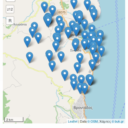
z12
R
2 km
Leaflet
| Data
© OSM
, Χάρτες
© buk.gr