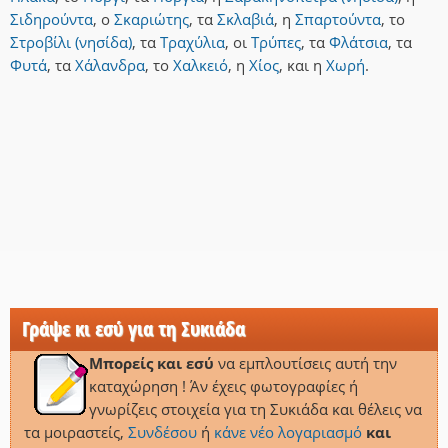
Σιδηρούντα
,
ο
Σκαριώτης
,
τα
Σκλαβιά
,
η
Σπαρτούντα
,
το
Στροβίλι (νησίδα)
,
τα
Τραχύλια
,
οι
Τρύπες
,
τα
Φλάτσια
,
τα
Φυτά
,
τα
Χάλανδρα
,
το
Χαλκειό
,
η
Χίος
,
και
η
Χωρή
.
Γράψε κι εσύ για τη Συκιάδα
Μπορείς και εσύ
να εμπλουτίσεις αυτή την
καταχώρηση ! Άν έχεις φωτογραφίες ή
γνωρίζεις στοιχεία για τη Συκιάδα και θέλεις να
τα μοιραστείς,
Συνδέσου
ή
κάνε νέο λογαριασμό
και