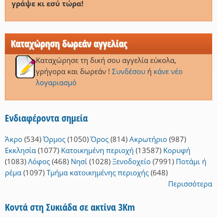
γράψε κι εσύ τώρα!
Καταχώρηση δωρεάν αγγελίας
Καταχώρησε τη δική σου αγγελία εύκολα,
γρήγορα και δωρεάν !
Συνδέσου
ή
κάνε νέο
λογαριασμό
Ενδιαφέροντα σημεία
Άκρο
(534)
Όρμος
(1050)
Όρος
(814)
Ακρωτήριο
(987)
Εκκλησία
(1077)
Κατοικημένη περιοχή
(13587)
Κορυφή
(1083)
Λόφος
(468)
Νησί
(1028)
Ξενοδοχείο
(7991)
Ποτάμι ή
ρέμα
(1097)
Τμήμα κατοικημένης περιοχής
(648)
Περισσότερα
Κοντά στη Συκιάδα σε ακτίνα 3Km