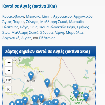
Κοντά σε Αιγιές (ακτίνα 3Km)
Κορακοβούνι
,
Μεσιακό
,
Limni
,
Αχουμάτου
,
Αρχοντικόν
,
Άγιος Πέτρος
,
Σύνορα
,
Μαλλιαρή Συκιά
,
Maroúlia
,
Πλάτανος
,
Ράχη
,
Σίνα
,
Φουρνελάγκαδο Ρέμα
,
Σμήνος
,
Σίνα
,
Μαλλιαρή Συκιά
,
Σύνορα
,
Λίμνη
,
Μαρούλια
,
Αρχοντικό
,
Αιγιές
,
και
Πλάτανος
Χάρτης σημείων κοντά σε Αιγιές (ακτίνα 5Km)
+
-
z12
R