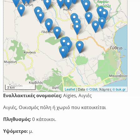
3 km
Leaflet
| Data
© OSM
, Χάρτες
© buk.gr
Εναλλακτικές ονομασίες:
Aigies, Αιγιές
Αιγιές, Οικισμός πόλη ή χωριό που κατοικείται
Πληθυσμός:
0 κάτοικοι.
Υψόμετρο:
μ.