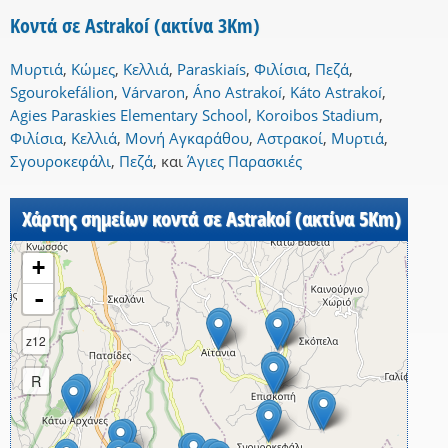
Κοντά σε Astrakoí (ακτίνα 3Km)
Μυρτιά
,
Κώμες
,
Κελλιά
,
Paraskiaís
,
Φιλίσια
,
Πεζά
,
Sgourokefálion
,
Várvaron
,
Áno Astrakoí
,
Káto Astrakoí
,
Agies Paraskies Elementary School
,
Koroibos Stadium
,
Φιλίσια
,
Κελλιά
,
Μονή Αγκαράθου
,
Αστρακοί
,
Μυρτιά
,
Σγουροκεφάλι
,
Πεζά
,
και
Άγιες Παρασκιές
Χάρτης σημείων κοντά σε Astrakoí (ακτίνα 5Km)
+
-
z12
R