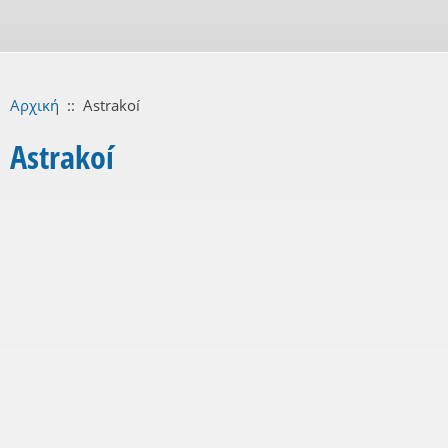
Αρχική
::
Astrakoí
Astrakoí