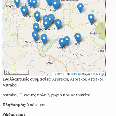
3 km
Leaflet
| Data
© OSM
, Χάρτες
© buk.gr
Εναλλακτικές ονομασίες:
Asprakoi, Asprakoí, Astrakoi,
Astrakoí
Astrakoí, Οικισμός πόλη ή χωριό που κατοικείται
Πληθυσμός:
0 κάτοικοι.
Υψόμετρο:
μ.