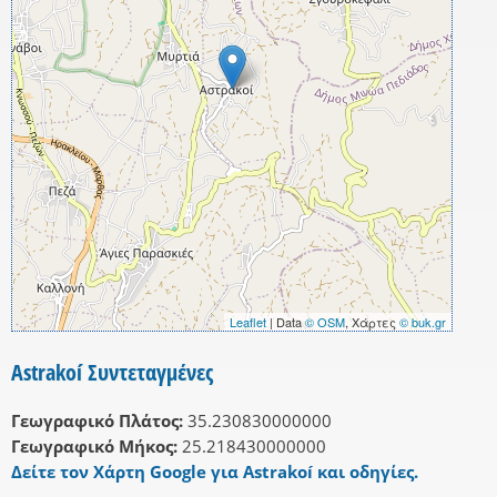
Leaflet
| Data
© OSM
, Χάρτες
© buk.gr
Astrakoí Συντεταγμένες
Γεωγραφικό Πλάτος:
35.230830000000
Γεωγραφικό Μήκος:
25.218430000000
Δείτε τον Χάρτη Google για Astrakoí και οδηγίες.