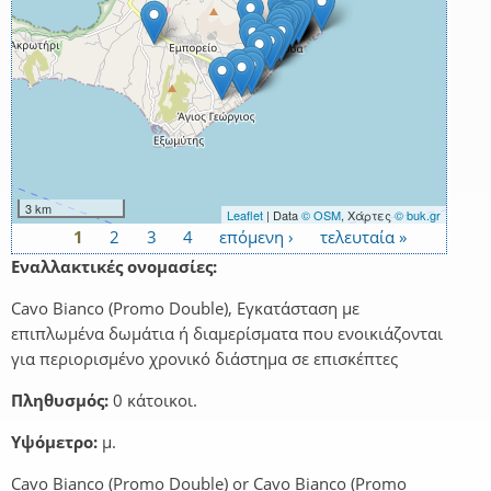
3 km
Leaflet
| Data
© OSM
, Χάρτες
© buk.gr
1
2
3
4
επόμενη ›
τελευταία »
Σελίδες
Εναλλακτικές ονομασίες:
Cavo Bianco (Promo Double), Εγκατάσταση με
επιπλωμένα δωμάτια ή διαμερίσματα που ενοικιάζονται
για περιορισμένο χρονικό διάστημα σε επισκέπτες
Πληθυσμός:
0 κάτοικοι.
Υψόμετρο:
μ.
Cavo Bianco (Promo Double) or Cavo Bianco (Promo