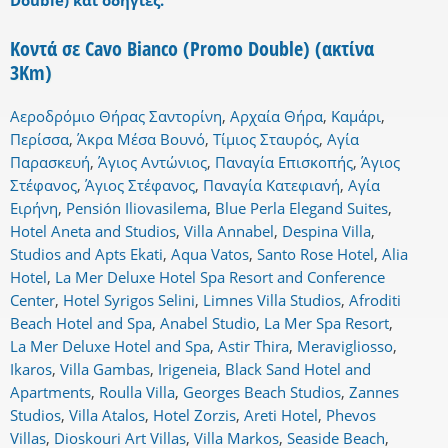
Double) και οδηγίες.
Κοντά σε Cavo Bianco (Promo Double) (ακτίνα
3Km)
Αεροδρόμιο Θήρας Σαντορίνη
,
Αρχαία Θήρα
,
Καμάρι
,
Περίσσα
,
Άκρα Μέσα Βουνό
,
Τίμιος Σταυρός
,
Αγία
Παρασκευή
,
Άγιος Αντώνιος
,
Παναγία Επισκοπής
,
Άγιος
Στέφανος
,
Άγιος Στέφανος
,
Παναγία Κατεφιανή
,
Αγία
Ειρήνη
,
Pensión Iliovasilema
,
Blue Perla Elegand Suites
,
Hotel Aneta and Studios
,
Villa Annabel
,
Despina Villa
,
Studios and Apts Ekati
,
Aqua Vatos
,
Santo Rose Hotel
,
Alia
Hotel
,
La Mer Deluxe Hotel Spa Resort and Conference
Center
,
Hotel Syrigos Selini
,
Limnes Villa Studios
,
Afroditi
Beach Hotel and Spa
,
Anabel Studio
,
La Mer Spa Resort
,
La Mer Deluxe Hotel and Spa
,
Astir Thira
,
Meravigliosso
,
Ikaros
,
Villa Gambas
,
Irigeneia
,
Black Sand Hotel and
Apartments
,
Roulla Villa
,
Georges Beach Studios
,
Zannes
Studios
,
Villa Atalos
,
Hotel Zorzis
,
Areti Hotel
,
Phevos
Villas
,
Dioskouri Art Villas
,
Villa Markos
,
Seaside Beach
,