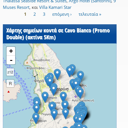
Thalassa Seaside Resort & Suites
,
Argo Hotel (Santorini)
,
9
Muses Resort
,
και
Villa Kamari Star
1
2
3
επόμενη ›
τελευταία »
Σελίδες
Χάρτης σημείων κοντά σε Cavo Bianco (Promo
Double) (ακτίνα 5Km)
+
-
z12
R