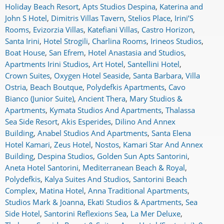
Holiday Beach Resort
,
Apts Studios Despina
,
Katerina and
John S Hotel
,
Dimitris Villas Tavern
,
Stelios Place
,
Irini’S
Rooms
,
Evizorzia Villas
,
Katefiani Villas
,
Castro Horizon
,
Santa Irini
,
Hotel Strogili
,
Charlina Rooms
,
Irineos Studios
,
Boat House
,
San Efrem
,
Hotel Anastasia and Studios
,
Apartments Irini Studios
,
Art Hotel
,
Santellini Hotel
,
Crown Suites
,
Oxygen Hotel Seaside
,
Santa Barbara
,
Villa
Ostria
,
Beach Boutque
,
Polydefkis Apartments
,
Cavo
Bianco (Junior Suite)
,
Ancient Thera
,
Mary Studios &
Apartments
,
Kymata Studios And Apartments
,
Thalassa
Sea Side Resort
,
Akis Esperides
,
Dilino And Annex
Building
,
Anabel Studios And Apartments
,
Santa Elena
Hotel Kamari
,
Zeus Hotel
,
Nostos
,
Kamari Star And Annex
Building
,
Despina Studios
,
Golden Sun Apts Santorini
,
Aneta Hotel Santorini
,
Mediterranean Beach & Royal
,
Polydefkis
,
Kalya Suites And Studios
,
Santorini Beach
Complex
,
Matina Hotel
,
Anna Traditional Apartments
,
Studios Mark & Joanna
,
Ekati Studios & Apartments
,
Sea
Side Hotel
,
Santorini Reflexions Sea
,
La Mer Deluxe
,