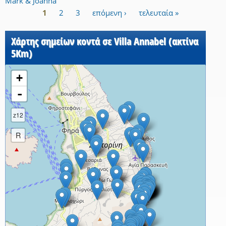
Mark & Joanna
1
2
3
επόμενη ›
τελευταία »
Σελίδες
Χάρτης σημείων κοντά σε Villa Annabel (ακτίνα
5Km)
+
-
z12
R