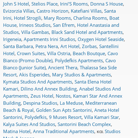
John S Hotel
,
Stelios Place
,
Irini’S Rooms
,
Donna S House
,
Evizorzia Villas
,
Castro Horizon
,
Katefiani Villas
,
Santa
Irini
,
Hotel Strogili
,
Mary Rooms
,
Charlina Rooms
,
Boat
House
,
Irineos Studios
,
San Efrem
,
Hotel Anastasia and
Studios
,
Villa Gambas
,
Black Sand Hotel and Apartments
,
Irigeneia
,
Apartments Irini Studios
,
Oxygen Hotel Seaside
,
Santa Barbara
,
Petra Nera
,
Art Hotel
,
Zorbas
,
Santellini
Hotel
,
Crown Suites
,
Villa Ostria
,
Beach Boutque
,
Cavo
Bianco (Promo Double)
,
Polydefkis Apartments
,
Cavo
Bianco (Junior Suite)
,
Ancient Thera
,
Thalassa Sea Side
Resort
,
Akis Esperides
,
Mary Studios & Apartments
,
Kymata Studios And Apartments
,
Santa Elena Hotel
Kamari
,
Dilino And Annex Building
,
Anabel Studios And
Apartments
,
Zeus Hotel
,
Nostos
,
Kamari Star And Annex
Building
,
Despina Studios
,
La Meduse
,
Mediterranean
Beach & Royal
,
Golden Sun Apts Santorini
,
Aneta Hotel
Santorini
,
Polydefkis
,
9 Muses Resort
,
Villa Kamari Star
,
Kalya Suites And Studios
,
Santorini Beach Complex
,
Matina Hotel
,
Anna Traditional Apartments
,
και
Studios