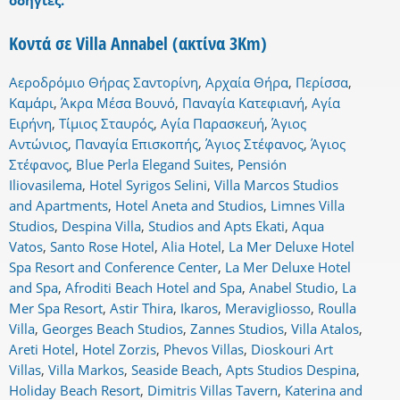
οδηγίες.
Κοντά σε Villa Annabel (ακτίνα 3Km)
Αεροδρόμιο Θήρας Σαντορίνη
,
Αρχαία Θήρα
,
Περίσσα
,
Καμάρι
,
Άκρα Μέσα Βουνό
,
Παναγία Κατεφιανή
,
Αγία
Ειρήνη
,
Τίμιος Σταυρός
,
Αγία Παρασκευή
,
Άγιος
Αντώνιος
,
Παναγία Επισκοπής
,
Άγιος Στέφανος
,
Άγιος
Στέφανος
,
Blue Perla Elegand Suites
,
Pensión
Iliovasilema
,
Hotel Syrigos Selini
,
Villa Marcos Studios
and Apartments
,
Hotel Aneta and Studios
,
Limnes Villa
Studios
,
Despina Villa
,
Studios and Apts Ekati
,
Aqua
Vatos
,
Santo Rose Hotel
,
Alia Hotel
,
La Mer Deluxe Hotel
Spa Resort and Conference Center
,
La Mer Deluxe Hotel
and Spa
,
Afroditi Beach Hotel and Spa
,
Anabel Studio
,
La
Mer Spa Resort
,
Astir Thira
,
Ikaros
,
Meravigliosso
,
Roulla
Villa
,
Georges Beach Studios
,
Zannes Studios
,
Villa Atalos
,
Areti Hotel
,
Hotel Zorzis
,
Phevos Villas
,
Dioskouri Art
Villas
,
Villa Markos
,
Seaside Beach
,
Apts Studios Despina
,
Holiday Beach Resort
,
Dimitris Villas Tavern
,
Katerina and