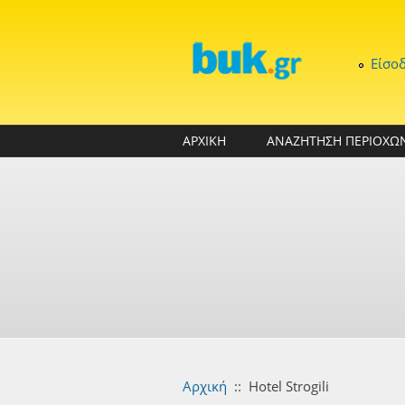
Παράκαμψη προς το κυρίως περιεχόμενο
Είσο
ΑΡΧΙΚΗ
ΑΝΑΖΗΤΗΣΗ ΠΕΡΙΟΧΩ
Αρχική
::
Hotel Strogili