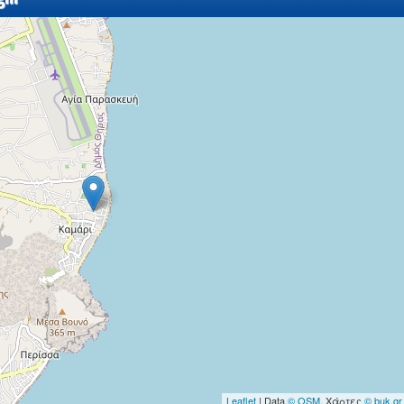
Leaflet
| Data
© OSM
, Χάρτες
© buk.gr