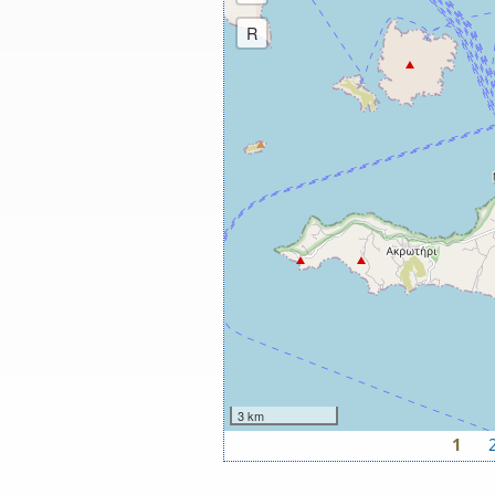
R
3 km
1
Σελίδες