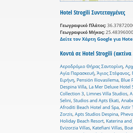
Hotel Strogili Συντεταγμένες
Γεωγραφικό Πλάτος:
36.3787200
Γεωγραφικό Μήκος:
25.4839600
Δείτε τον Χάρτη Google για Hotel
Κοντά σε Hotel Strogili (ακτίν
Αεροδρόμιο Θήρας Σαντορίνη
,
Αρχ
Αγία Παρασκευή
,
Άγιος Στέφανος
,
Ειρήνη
,
Pensión Iliovasilema
,
Blue 
Despina Villa
,
La Mer Deluxe Hotel 
Collection 3
,
Limnes Villa Studios
,
A
Selini
,
Studios and Apts Ekati
,
Anabe
Afroditi Beach Hotel and Spa
,
Astir 
Zorzis
,
Apts Studios Despina
,
Phevos
Holiday Beach Resort
,
Katerina and 
Evizorzia Villas
,
Katefiani Villas
,
Boa