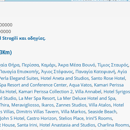
00000
00000
 Strogili και οδηγίες.
α 3Km)
αία Θήρα
,
Περίσσα
,
Καμάρι
,
Άκρα Μέσα Βουνό
,
Τίμιος Σταυρός
,
Παναγία Επισκοπής
,
Άγιος Στέφανος
,
Παναγία Κατεφιανή
,
Αγία
Perla Elegand Suites
,
Hotel Aneta and Studios
,
Santo Rose Hotel
,
Spa Resort and Conference Center
,
Aqua Vatos
,
Kamari Perissa
lia Hotel
,
Kamari Perissa Collection 2
,
Villa Annabel
,
Hotel Syrigos
l Studio
,
La Mer Spa Resort
,
La Mer Deluxe Hotel and Spa
,
Thira
,
Meravigliosso
,
Ikaros
,
Zannes Studios
,
Villa Atalos
,
Hotel
 Villas
,
Dimitris Villas Tavern
,
Villa Markos
,
Seaside Beach
,
John S Hotel
,
Castro Horizon
,
Stelios Place
,
Irini’S Rooms
,
t House
,
Santa Irini
,
Hotel Anastasia and Studios
,
Charlina Rooms