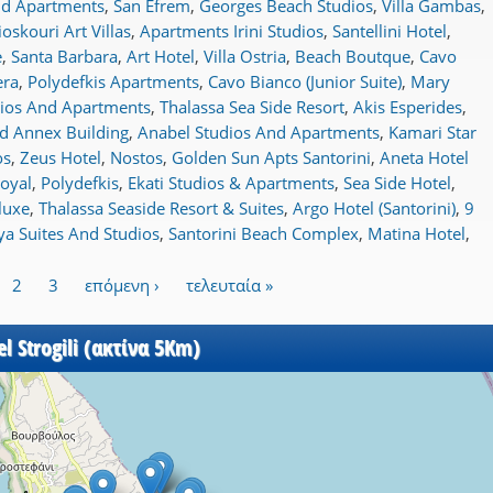
nd Apartments
,
San Efrem
,
Georges Beach Studios
,
Villa Gambas
,
ioskouri Art Villas
,
Apartments Irini Studios
,
Santellini Hotel
,
e
,
Santa Barbara
,
Art Hotel
,
Villa Ostria
,
Beach Boutque
,
Cavo
era
,
Polydefkis Apartments
,
Cavo Bianco (Junior Suite)
,
Mary
ios And Apartments
,
Thalassa Sea Side Resort
,
Akis Esperides
,
nd Annex Building
,
Anabel Studios And Apartments
,
Kamari Star
os
,
Zeus Hotel
,
Nostos
,
Golden Sun Apts Santorini
,
Aneta Hotel
oyal
,
Polydefkis
,
Ekati Studios & Apartments
,
Sea Side Hotel
,
luxe
,
Thalassa Seaside Resort & Suites
,
Argo Hotel (Santorini)
,
9
ya Suites And Studios
,
Santorini Beach Complex
,
Matina Hotel
,
2
3
επόμενη ›
τελευταία »
l Strogili (ακτίνα 5Km)