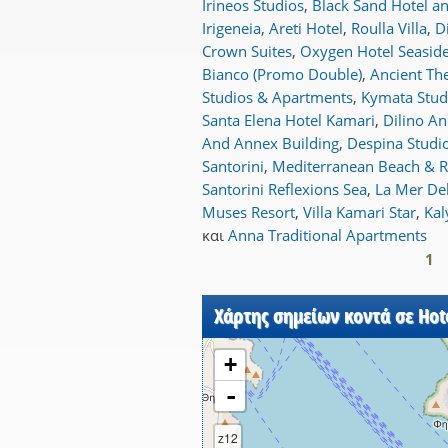
Irineos Studios
,
Black Sand Hotel a
Irigeneia
,
Areti Hotel
,
Roulla Villa
,
D
Crown Suites
,
Oxygen Hotel Seasid
Bianco (Promo Double)
,
Ancient Th
Studios & Apartments
,
Kymata Stud
Santa Elena Hotel Kamari
,
Dilino A
And Annex Building
,
Despina Studi
Santorini
,
Mediterranean Beach & R
Santorini Reflexions Sea
,
La Mer De
Muses Resort
,
Villa Kamari Star
,
Kal
και
Anna Traditional Apartments
1
Σελίδες
Χάρτης σημείων κοντά σε Hote
+
-
z12