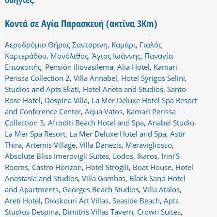
οδηγίες.
Κοντά σε Αγία Παρασκευή (ακτίνα 3Km)
Αεροδρόμιο Θήρας Σαντορίνη
,
Καμάρι
,
Γιαλός
Καρτεράδου
,
Μονόλιθος
,
Άγιος Ιωάννης
,
Παναγία
Επισκοπής
,
Pensión Iliovasilema
,
Alia Hotel
,
Kamari
Perissa Collection 2
,
Villa Annabel
,
Hotel Syrigos Selini
,
Studios and Apts Ekati
,
Hotel Aneta and Studios
,
Santo
Rose Hotel
,
Despina Villa
,
La Mer Deluxe Hotel Spa Resort
and Conference Center
,
Aqua Vatos
,
Kamari Perissa
Collection 3
,
Afroditi Beach Hotel and Spa
,
Anabel Studio
,
La Mer Spa Resort
,
La Mer Deluxe Hotel and Spa
,
Astir
Thira
,
Artemis Village
,
Villa Danezis
,
Meravigliosso
,
Absolute Bliss Imerovigli Suites
,
Lodos
,
Ikaros
,
Irini’S
Rooms
,
Castro Horizon
,
Hotel Strogili
,
Boat House
,
Hotel
Anastasia and Studios
,
Villa Gambas
,
Black Sand Hotel
and Apartments
,
Georges Beach Studios
,
Villa Atalos
,
Areti Hotel
,
Dioskouri Art Villas
,
Seaside Beach
,
Apts
Studios Despina
,
Dimitris Villas Tavern
,
Crown Suites
,