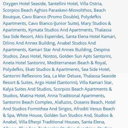
Oxygen Hotel Seaside
,
Santellini Hotel
,
Villa Ostria
,
Scorpios Beach Aghios Paraskevi-Monolithos
,
Beach
Boutque
,
Cavo Bianco (Promo Double)
,
Polydefkis
Apartments
,
Cavo Bianco (Junior Suite)
,
Mary Studios &
Apartments
,
Kymata Studios And Apartments
,
Thalassa
Sea Side Resort
,
Akis Esperides
,
Santa Elena Hotel Kamari
,
Dilino And Annex Building
,
Anabel Studios And
Apartments
,
Kamari Star And Annex Building
,
Despina
Studios
,
Zeus Hotel
,
Nostos
,
Golden Sun Apts Santorini
,
Aneta Hotel Santorini
,
Mediterranean Beach & Royal
,
Polydefkis
,
Ekati Studios & Apartments
,
Sea Side Hotel
,
Santorini Reflexions Sea
,
La Mer Deluxe
,
Thalassa Seaside
Resort & Suites
,
Argo Hotel (Santorini)
,
Villa Kamari Star
,
Kalya Suites And Studios
,
Scorpios Beach Apartments &
Studios
,
Matina Hotel
,
Anna Traditional Apartments
,
Santorini Beach Complex
,
Alafuzos
,
Oceanis Beach
,
Hotel
And Studios Formithea And Sirigos
,
Afroditi Venus Beach
& Spa
,
White House
,
Golden Sun Studios And
,
Studios &
Anabel
,
Villa Efterpi Traditional Houses
,
Santa Elena
,