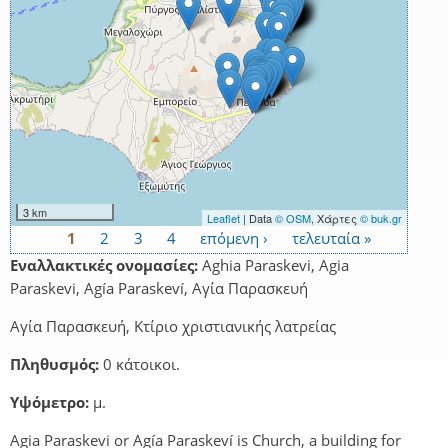
3 km
Leaflet
| Data
© OSM
, Χάρτες
© buk.gr
1
2
3
4
επόμενη ›
τελευταία »
Σελίδες
Εναλλακτικές ονομασίες:
Aghia Paraskevi, Agia
Paraskevi, Agía Paraskeví, Αγία Παρασκευή
Αγία Παρασκευή, Κτίριο χριστιανικής λατρείας
Πληθυσμός:
0 κάτοικοι.
Υψόμετρο:
μ.
Agia Paraskevi or Agía Paraskeví is Church, a building for