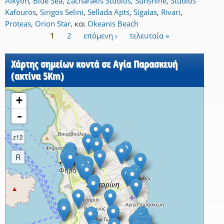
Alkyon
,
Blue Sea
,
Zacharakis Studios
,
Sunshine
,
Studios
Kafouros
,
Sirigos Selini
,
Sellada Apts
,
Sigalas
,
Rivari
,
Proteas
,
Orion Star
,
και
Okeanis Beach
1
2
επόμενη ›
τελευταία »
Σελίδες
Χάρτης σημείων κοντά σε Αγία Παρασκευή
(ακτίνα 5Km)
+
-
z12
R