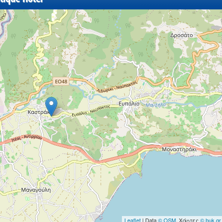
Leaflet
| Data
© OSM
, Χάρτες
© buk.gr