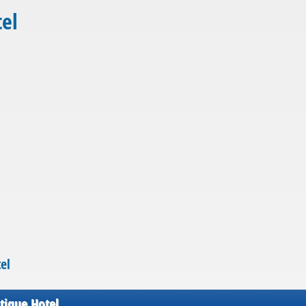
tel
el
tique Hotel