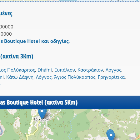
μένες
00000
00000
as Boutique Hotel και οδηγίες.
l (ακτίνα 3Km)
ιος Πολύκαρπος
,
Dháfni
,
Ευπάλιον
,
Καστράκιον
,
Λόγγος
,
ni
,
Κάτω Δάφνη
,
Λόγγος
,
Άγιος Πολύκαρπος
,
Γρηγορίτικα
,
ο
as Boutique Hotel (ακτίνα 5Km)