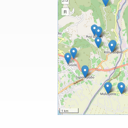
z13
R
1 km