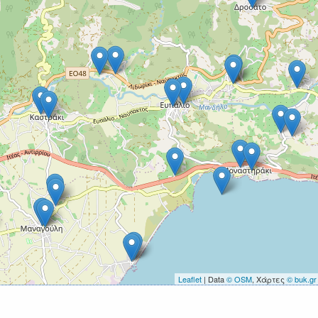
Leaflet
| Data
© OSM
, Χάρτες
© buk.gr