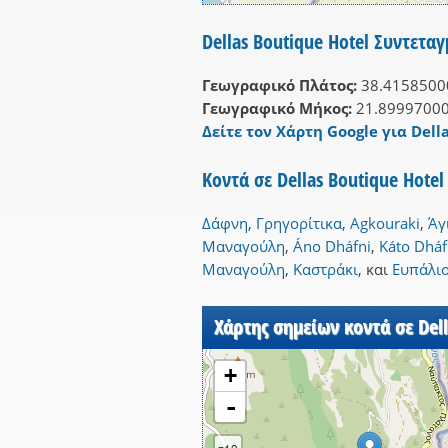
Dellas Boutique Hotel Συντεταγ
Γεωγραφικό Πλάτος:
38.4158500
Γεωγραφικό Μήκος:
21.8999700
Δείτε τον Χάρτη Google για Dell
Κοντά σε Dellas Boutique Hote
Δάφνη
,
Γρηγορίτικα
,
Agkouraki
,
Άγ
Μαναγούλη
,
Áno Dháfni
,
Káto Dháf
Μαναγούλη
,
Καστράκι
,
και
Ευπάλι
Χάρτης σημείων κοντά σε Dell
+
-