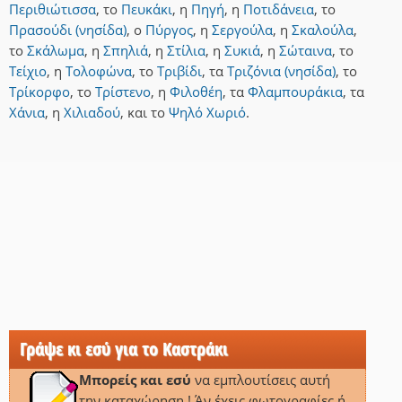
Περιθιώτισσα
,
το
Πευκάκι
,
η
Πηγή
,
η
Ποτιδάνεια
,
το
Πρασούδι (νησίδα)
,
ο
Πύργος
,
η
Σεργούλα
,
η
Σκαλούλα
,
το
Σκάλωμα
,
η
Σπηλιά
,
η
Στίλια
,
η
Συκιά
,
η
Σώταινα
,
το
Τείχιο
,
η
Τολοφώνα
,
το
Τριβίδι
,
τα
Τριζόνια (νησίδα)
,
το
Τρίκορφο
,
το
Τρίστενο
,
η
Φιλοθέη
,
τα
Φλαμπουράκια
,
τα
Χάνια
,
η
Χιλιαδού
,
και
το
Ψηλό Χωριό
.
Γράψε κι εσύ για το Καστράκι
Μπορείς και εσύ
να εμπλουτίσεις αυτή
την καταχώρηση ! Άν έχεις φωτογραφίες ή