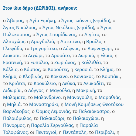
Στον ίδιο δήμο (ΔΩΡΙΔΟΣ), ανήκουν:
ο
Άβορος
,
η
Αγία Ειρήνη
,
ο
Άγιος Ιωάννης (νησίδα)
,
ο
Άγιος Νικόλαος
,
ο
Άγιος Νικόλαος (νησίδα)
,
ο
Άγιος
Πολύκαρπος
,
ο
Άγιος Σπυρίδωνας
,
το
Αιγίτιο
,
το
Αλποχώρι
,
η
Αμυγδαλιά
,
η
Αρτοτίνα
,
η
Βραΐλα
,
η
Γλυφάδα
,
τα
Γρηγορίτικα
,
ο
Δάφνος
,
το
Δαφνοχώρι
,
το
Διακόπι
,
το
Διχώρι
,
το
Δροσάτο
,
το
Δωρικό
,
η
Ελαία
,
η
Ερατεινή
,
το
Ευπάλιο
,
ο
Ζωριάνος
,
η
Καλλιθέα
,
το
Κάλλιο
,
ο
Κάμπος
,
οι
Καρούτες
,
η
Κερασιά
,
το
Κλήμα
,
το
Κλήμα
,
ο
Κλοβινός
,
το
Κόκκινο
,
ο
Κονιάκος
,
το
Κουπάκι
,
το
Κριάτσι
,
το
Κροκύλειο
,
η
Λεύκα
,
το
Λευκαδίτι
,
το
Λιδωρίκι
,
ο
Λόγγος
,
η
Μαγούλα
,
η
Μακρινή
,
τα
Μαλάματα
,
το
Μαλανδρίνο
,
η
Μαναγούλη
,
ο
Μαραθιάς
,
η
Μηλιά
,
το
Μοναστηράκι
,
η
Μονή Κοιμήσεως Θεοτόκου
Βαρνάκοβας
,
ο
Όρμος Λεμονιάς
,
το
Παλαιόκαστρο
,
ο
Παλαιόμυλος
,
το
Παλαιοξάρι
,
το
Παλαιοχώρι
,
η
Πάνορμος
,
η
Παραλία Σεργούλας
,
η
Παραλία
Τολοφώνος
,
οι
Πενταγιοί
,
η
Πεντάπολη
,
το
Περιβόλι
,
η