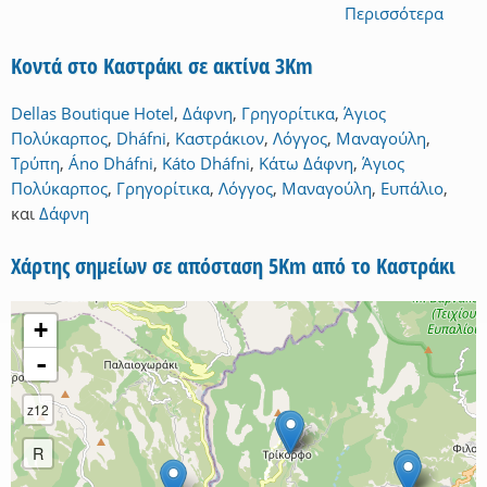
Περισσότερα
Κοντά στο Καστράκι σε ακτίνα 3Km
Dellas Boutique Hotel
,
Δάφνη
,
Γρηγορίτικα
,
Άγιος
Πολύκαρπος
,
Dháfni
,
Καστράκιον
,
Λόγγος
,
Μαναγούλη
,
Τρύπη
,
Áno Dháfni
,
Káto Dháfni
,
Κάτω Δάφνη
,
Άγιος
Πολύκαρπος
,
Γρηγορίτικα
,
Λόγγος
,
Μαναγούλη
,
Ευπάλιο
,
και
Δάφνη
Χάρτης σημείων σε απόσταση 5Km από το Καστράκι
+
-
z12
R