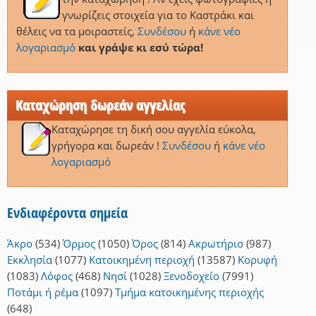
γνωρίζεις στοιχεία για το Καστράκι και
θέλεις να τα μοιραστείς,
Συνδέσου
ή
κάνε νέο
λογαριασμό
και γράψε κι εσύ τώρα!
Καταχώρηση δωρεάν αγγελίας
Καταχώρησε τη δική σου αγγελία εύκολα,
γρήγορα και δωρεάν !
Συνδέσου
ή
κάνε νέο
λογαριασμό
Ενδιαφέροντα σημεία
Άκρο
(534)
Όρμος
(1050)
Όρος
(814)
Ακρωτήριο
(987)
Εκκλησία
(1077)
Κατοικημένη περιοχή
(13587)
Κορυφή
(1083)
Λόφος
(468)
Νησί
(1028)
Ξενοδοχείο
(7991)
Ποτάμι ή ρέμα
(1097)
Τμήμα κατοικημένης περιοχής
(648)