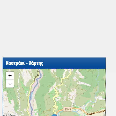
Καστράκι - Χάρτης
+
-