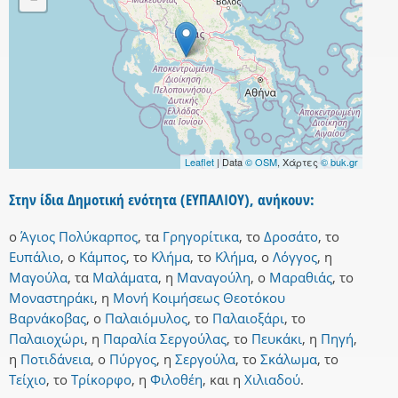
Leaflet
| Data
© OSM
, Χάρτες
© buk.gr
Στην ίδια Δημοτική ενότητα (ΕΥΠΑΛΙΟΥ), ανήκουν:
ο
Άγιος Πολύκαρπος
,
τα
Γρηγορίτικα
,
το
Δροσάτο
,
το
Ευπάλιο
,
ο
Κάμπος
,
το
Κλήμα
,
το
Κλήμα
,
ο
Λόγγος
,
η
Μαγούλα
,
τα
Μαλάματα
,
η
Μαναγούλη
,
ο
Μαραθιάς
,
το
Μοναστηράκι
,
η
Μονή Κοιμήσεως Θεοτόκου
Βαρνάκοβας
,
ο
Παλαιόμυλος
,
το
Παλαιοξάρι
,
το
Παλαιοχώρι
,
η
Παραλία Σεργούλας
,
το
Πευκάκι
,
η
Πηγή
,
η
Ποτιδάνεια
,
ο
Πύργος
,
η
Σεργούλα
,
το
Σκάλωμα
,
το
Τείχιο
,
το
Τρίκορφο
,
η
Φιλοθέη
,
και
η
Χιλιαδού
.