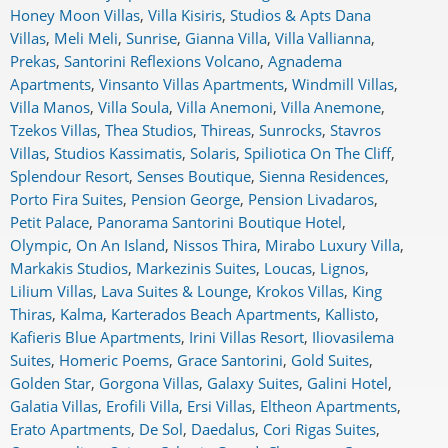
Honey Moon Villas
,
Villa Kisiris
,
Studios & Apts Dana
Villas
,
Meli Meli
,
Sunrise
,
Gianna Villa
,
Villa Vallianna
,
Prekas
,
Santorini Reflexions Volcano
,
Agnadema
Apartments
,
Vinsanto Villas Apartments
,
Windmill Villas
,
Villa Manos
,
Villa Soula
,
Villa Anemoni
,
Villa Anemone
,
Tzekos Villas
,
Thea Studios
,
Thireas
,
Sunrocks
,
Stavros
Villas
,
Studios Kassimatis
,
Solaris
,
Spiliotica On The Cliff
,
Splendour Resort
,
Senses Boutique
,
Sienna Residences
,
Porto Fira Suites
,
Pension George
,
Pension Livadaros
,
Petit Palace
,
Panorama Santorini Boutique Hotel
,
Olympic
,
On An Island
,
Nissos Thira
,
Mirabo Luxury Villa
,
Markakis Studios
,
Markezinis Suites
,
Loucas
,
Lignos
,
Lilium Villas
,
Lava Suites & Lounge
,
Krokos Villas
,
King
Thiras
,
Kalma
,
Karterados Beach Apartments
,
Kallisto
,
Kafieris Blue Apartments
,
Irini Villas Resort
,
Iliovasilema
Suites
,
Homeric Poems
,
Grace Santorini
,
Gold Suites
,
Golden Star
,
Gorgona Villas
,
Galaxy Suites
,
Galini Hotel
,
Galatia Villas
,
Erofili Villa
,
Ersi Villas
,
Eltheon Apartments
,
Erato Apartments
,
De Sol
,
Daedalus
,
Cori Rigas Suites
,