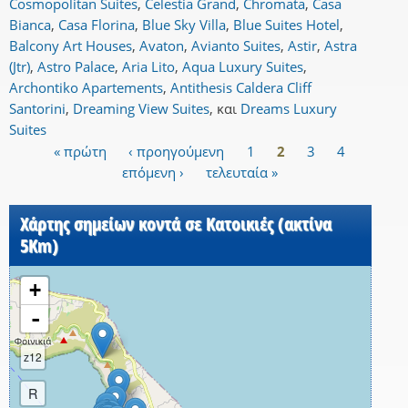
Cosmopolitan Suites
,
Celestia Grand
,
Chromata
,
Casa
Bianca
,
Casa Florina
,
Blue Sky Villa
,
Blue Suites Hotel
,
Balcony Art Houses
,
Avaton
,
Avianto Suites
,
Astir
,
Astra
(Jtr)
,
Astro Palace
,
Aria Lito
,
Aqua Luxury Suites
,
Archontiko Apartements
,
Antithesis Caldera Cliff
Santorini
,
Dreaming View Suites
,
και
Dreams Luxury
Suites
« πρώτη
‹ προηγούμενη
1
2
3
4
Σελίδες
επόμενη ›
τελευταία »
Χάρτης σημείων κοντά σε Κατοικιές (ακτίνα
5Km)
+
-
z12
R