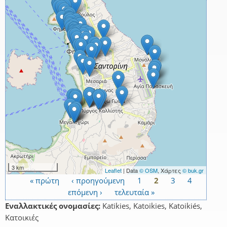
3 km
Leaflet
| Data
© OSM
, Χάρτες
© buk.gr
« πρώτη
‹ προηγούμενη
1
2
3
4
Σελίδες
επόμενη ›
τελευταία »
Εναλλακτικές ονομασίες:
Katikies, Katoikies, Katoikiés,
Κατοικιές