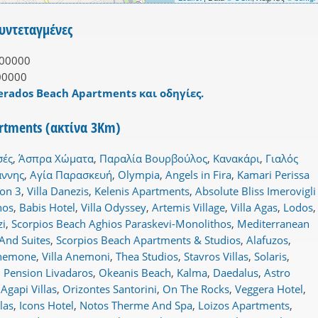
Συντεταγμένες
00000
00000
terados Beach Apartments και οδηγίες.
artments (ακτίνα 3Km)
σές
,
Άσπρα Χώματα
,
Παραλία Βουρβούλος
,
Κανακάρι
,
Γιαλός
άννης
,
Αγία Παρασκευή
,
Olympia
,
Angels in Fira
,
Kamari Perissa
ion 3
,
Villa Danezis
,
Kelenis Apartments
,
Absolute Bliss Imerovigli
nos
,
Babis Hotel
,
Villa Odyssey
,
Artemis Village
,
Villa Agas
,
Lodos
,
zi
,
Scorpios Beach Aghios Paraskevi-Monolithos
,
Mediterranean
And Suites
,
Scorpios Beach Apartments & Studios
,
Alafuzos
,
Anemone
,
Villa Anemoni
,
Thea Studios
,
Stavros Villas
,
Solaris
,
,
Pension Livadaros
,
Okeanis Beach
,
Kalma
,
Daedalus
,
Astro
,
Agapi Villas
,
Orizontes Santorini
,
On The Rocks
,
Veggera Hotel
,
las
,
Icons Hotel
,
Notos Therme And Spa
,
Loizos Apartments
,