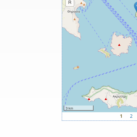
R
3 km
1
2
Σελίδες