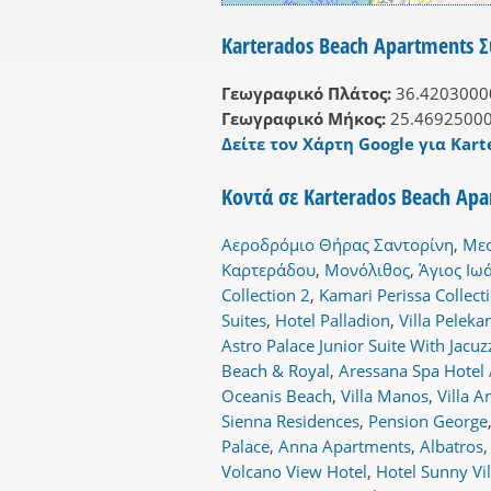
Karterados Beach Apartments 
Γεωγραφικό Πλάτος:
36.4203000
Γεωγραφικό Μήκος:
25.4692500
Δείτε τον Χάρτη Google για Kar
Κοντά σε Karterados Beach Ap
Αεροδρόμιο Θήρας Σαντορίνη
,
Με
Καρτεράδου
,
Μονόλιθος
,
Άγιος Ιω
Collection 2
,
Kamari Perissa Collect
Suites
,
Hotel Palladion
,
Villa Peleka
Astro Palace Junior Suite With Jacuz
Beach & Royal
,
Aressana Spa Hotel 
Oceanis Beach
,
Villa Manos
,
Villa 
Sienna Residences
,
Pension George
Palace
,
Anna Apartments
,
Albatros
Volcano View Hotel
,
Hotel Sunny Vil