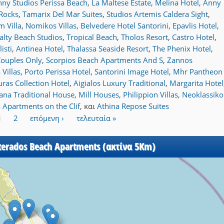
ny Studios Perissa Beach
,
La Maltese Estate
,
Melina Hotel
,
Anny
 Rocks
,
Tamarix Del Mar Suites
,
Studios Artemis Caldera Sight
,
m Villa
,
Nomikos Villas
,
Belvedere Hotel Santorini
,
Epavlis Hotel
,
alty Beach Studios
,
Tropical Beach
,
Tholos Resort
,
Castro Hotel
,
listi
,
Antinea Hotel
,
Thalassa Seaside Resort
,
The Phenix Hotel
,
 Couples Only
,
Scorpios Beach Apartments And S
,
Zannos
Villas
,
Porto Perissa Hotel
,
Santorini Image Hotel
,
Mhr Pantheon
uras Collection Hotel
,
Aigialos Luxury Traditional
,
Margarita Hotel
tana Traditional House
,
Mill Houses
,
Philippion Villas
,
Neoklassiko
s Apartments on the Clif
,
και
Athina Repose Suites
1
2
επόμενη ›
τελευταία »
terados Beach Apartments (ακτίνα 5Km)