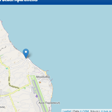
Leaflet
| Data
© OSM
, Χάρτες
© buk.gr