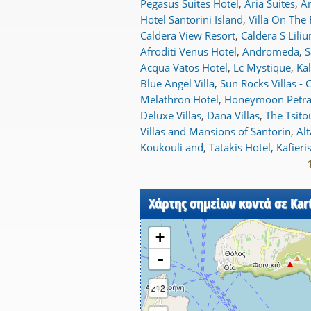
Pegasus Suites Hotel
,
Aria Suites
,
An
Hotel Santorini Island
,
Villa On The
Caldera View Resort
,
Caldera S Liliu
Afroditi Venus Hotel
,
Andromeda
,
S
Acqua Vatos Hotel
,
Lc Mystique
,
Kal
Blue Angel Villa
,
Sun Rocks Villas -
Melathron Hotel
,
Honeymoon Petra 
Deluxe Villas
,
Dana Villas
,
The Tsito
Villas and Mansions of Santorin
,
Al
Koukouli and
,
Tatakis Hotel
,
Kafieri
Σελίδες
Χάρτης σημείων κοντά σε Kar
+
-
z12