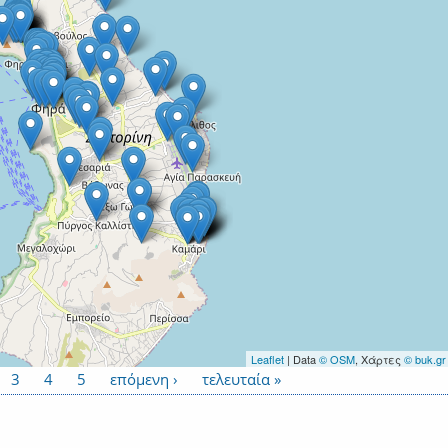
Leaflet
| Data
© OSM
, Χάρτες
© buk.gr
3
4
5
επόμενη ›
τελευταία »