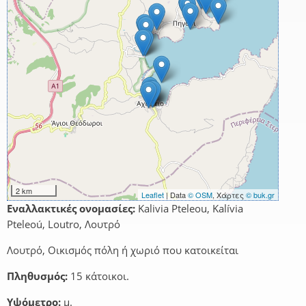
2 km
Leaflet
| Data
© OSM
, Χάρτες
© buk.gr
Εναλλακτικές ονομασίες:
Kalivia Pteleou, Kalívia
Pteleoú, Loutro, Λουτρό
Λουτρό, Οικισμός πόλη ή χωριό που κατοικείται
Πληθυσμός:
15 κάτοικοι.
Υψόμετρο:
μ.