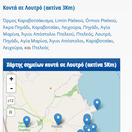
Κοντά σε Λουτρό (ακτίνα 3Km)
Όρμος Καραβοτσάκισμα
,
Limín Pteleoú
,
Órmos Pteleoú
,
Άκρα Πηγάδι
,
Καραβοτσάκι
,
Λειχούρα
,
Πηγάδι
,
Αγία
Μαρίνα
,
Άγιοι Απόστολοι Πτελεού
,
Πτελεός
,
Λουτρό
,
Πηγάδι
,
Αγία Μαρίνα
,
Άγιοι Απόστολοι
,
Καραβοτσάκι
,
Λειχούρα
,
και
Πτελεός
Χάρτης σημείων κοντά σε Λουτρό (ακτίνα 5Km)
+
-
z12
R