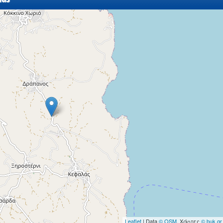
Leaflet
| Data
© OSM
, Χάρτες
© buk.gr