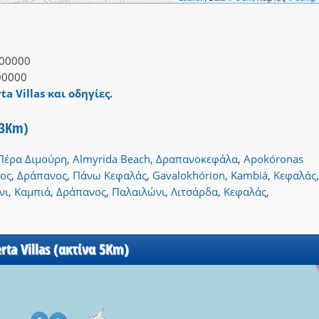
00000
00000
ta Villas και οδηγίες.
α 3Km)
Πέρα Διμούρη
,
Almyrida Beach
,
Δραπανοκεφάλα
,
Apokóronas
ος
,
Δράπανος
,
Πάνω Κεφαλάς
,
Gavalokhórion
,
Kambiá
,
Κεφαλάς
,
νι
,
Καμπιά
,
Δράπανος
,
Παλαιλώνι
,
Λιτσάρδα
,
Κεφαλάς
,
rta Villas (ακτίνα 5Km)