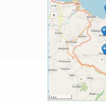
z12
R
3 km