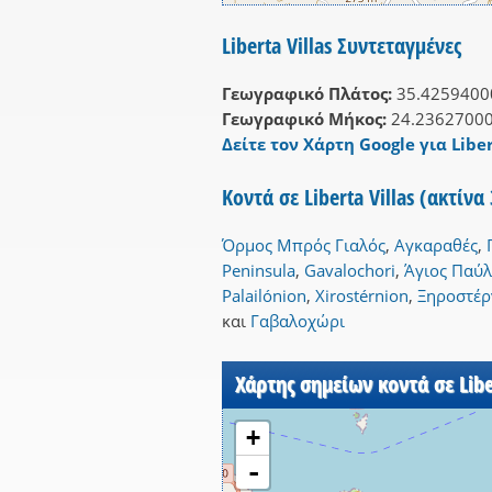
Liberta Villas Συντεταγμένες
Γεωγραφικό Πλάτος:
35.4259400
Γεωγραφικό Μήκος:
24.2362700
Δείτε τον Χάρτη Google για Liber
Κοντά σε Liberta Villas (ακτίν
Όρμος Μπρός Γιαλός
,
Αγκαραθές
,
Peninsula
,
Gavalochori
,
Άγιος Παύλ
Palailónion
,
Xirostérnion
,
Ξηροστέρ
και
Γαβαλοχώρι
Χάρτης σημείων κοντά σε Libe
+
-