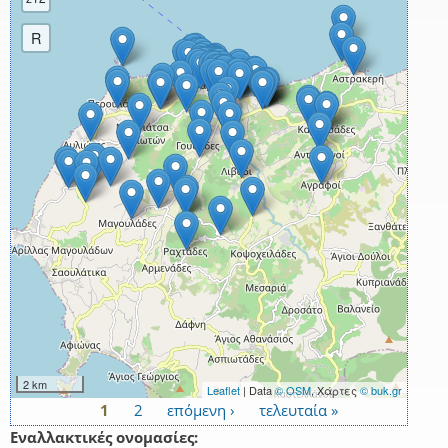
R
2 km
Leaflet
| Data
© OSM
, Χάρτες
© buk.gr
1
2
επόμενη ›
τελευταία »
Σελίδες
Εναλλακτικές ονομασίες: