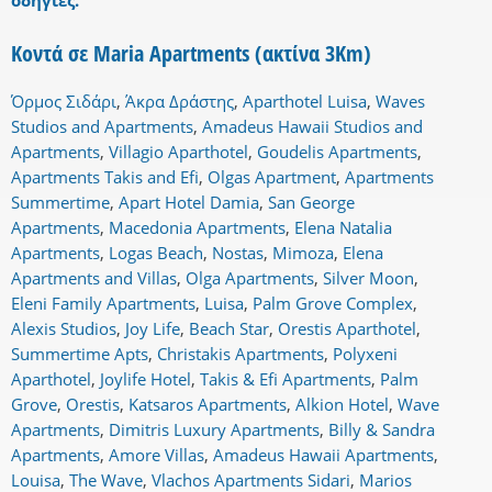
οδηγίες.
Κοντά σε Maria Apartments (ακτίνα 3Km)
Όρμος Σιδάρι
,
Άκρα Δράστης
,
Aparthotel Luisa
,
Waves
Studios and Apartments
,
Amadeus Hawaii Studios and
Apartments
,
Villagio Aparthotel
,
Goudelis Apartments
,
Apartments Takis and Efi
,
Olgas Apartment
,
Apartments
Summertime
,
Apart Hotel Damia
,
San George
Apartments
,
Macedonia Apartments
,
Elena Natalia
Apartments
,
Logas Beach
,
Nostas
,
Mimoza
,
Elena
Apartments and Villas
,
Olga Apartments
,
Silver Moon
,
Eleni Family Apartments
,
Luisa
,
Palm Grove Complex
,
Alexis Studios
,
Joy Life
,
Beach Star
,
Orestis Aparthotel
,
Summertime Apts
,
Christakis Apartments
,
Polyxeni
Aparthotel
,
Joylife Hotel
,
Takis & Efi Apartments
,
Palm
Grove
,
Orestis
,
Katsaros Apartments
,
Alkion Hotel
,
Wave
Apartments
,
Dimitris Luxury Apartments
,
Billy & Sandra
Apartments
,
Amore Villas
,
Amadeus Hawaii Apartments
,
Louisa
,
The Wave
,
Vlachos Apartments Sidari
,
Marios