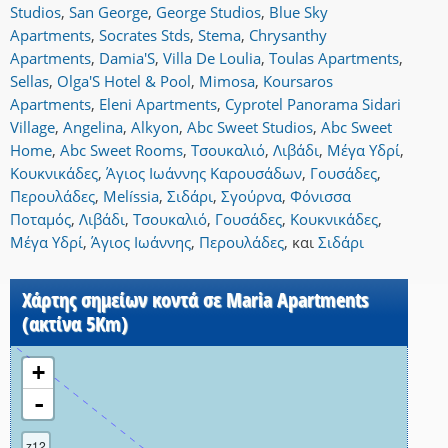
Studios
,
San George
,
George Studios
,
Blue Sky
Apartments
,
Socrates Stds
,
Stema
,
Chrysanthy
Apartments
,
Damia'S
,
Villa De Loulia
,
Toulas Apartments
,
Sellas
,
Olga'S Hotel & Pool
,
Mimosa
,
Koursaros
Apartments
,
Eleni Apartments
,
Cyprotel Panorama Sidari
Village
,
Angelina
,
Alkyon
,
Abc Sweet Studios
,
Abc Sweet
Home
,
Abc Sweet Rooms
,
Τσουκαλιό
,
Λιβάδι
,
Μέγα Υδρί
,
Κουκνικάδες
,
Άγιος Ιωάννης Καρουσάδων
,
Γουσάδες
,
Περουλάδες
,
Melíssia
,
Σιδάρι
,
Σγούρνα
,
Φόνισσα
Ποταμός
,
Λιβάδι
,
Τσουκαλιό
,
Γουσάδες
,
Κουκνικάδες
,
Μέγα Υδρί
,
Άγιος Ιωάννης
,
Περουλάδες
,
και
Σιδάρι
Χάρτης σημείων κοντά σε Maria Apartments
(ακτίνα 5Km)
+
-
z12