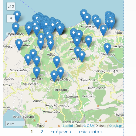
z12
R
2 km
Leaflet
| Data
© OSM
, Χάρτες
© buk.gr
1
2
επόμενη ›
τελευταία »