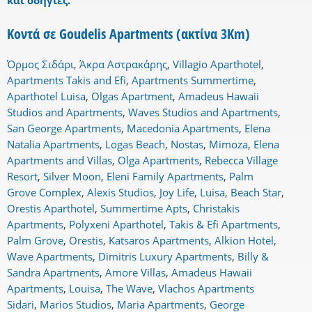
και οδηγίες.
Κοντά σε Goudelis Apartments (ακτίνα 3Km)
Όρμος Σιδάρι
,
Άκρα Αστρακάρης
,
Villagio Aparthotel
,
Apartments Takis and Efi
,
Apartments Summertime
,
Aparthotel Luisa
,
Olgas Apartment
,
Amadeus Hawaii
Studios and Apartments
,
Waves Studios and Apartments
,
San George Apartments
,
Macedonia Apartments
,
Elena
Natalia Apartments
,
Logas Beach
,
Nostas
,
Mimoza
,
Elena
Apartments and Villas
,
Olga Apartments
,
Rebecca Village
Resort
,
Silver Moon
,
Eleni Family Apartments
,
Palm
Grove Complex
,
Alexis Studios
,
Joy Life
,
Luisa
,
Beach Star
,
Orestis Aparthotel
,
Summertime Apts
,
Christakis
Apartments
,
Polyxeni Aparthotel
,
Takis & Efi Apartments
,
Palm Grove
,
Orestis
,
Katsaros Apartments
,
Alkion Hotel
,
Wave Apartments
,
Dimitris Luxury Apartments
,
Billy &
Sandra Apartments
,
Amore Villas
,
Amadeus Hawaii
Apartments
,
Louisa
,
The Wave
,
Vlachos Apartments
Sidari
,
Marios Studios
,
Maria Apartments
,
George