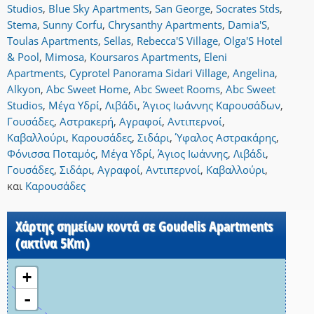
Studios
,
Blue Sky Apartments
,
San George
,
Socrates Stds
,
Stema
,
Sunny Corfu
,
Chrysanthy Apartments
,
Damia'S
,
Toulas Apartments
,
Sellas
,
Rebecca'S Village
,
Olga'S Hotel
& Pool
,
Mimosa
,
Koursaros Apartments
,
Eleni
Apartments
,
Cyprotel Panorama Sidari Village
,
Angelina
,
Alkyon
,
Abc Sweet Home
,
Abc Sweet Rooms
,
Abc Sweet
Studios
,
Μέγα Υδρί
,
Λιβάδι
,
Άγιος Ιωάννης Καρουσάδων
,
Γουσάδες
,
Αστρακερή
,
Αγραφοί
,
Αντιπερνοί
,
Καβαλλούρι
,
Καρουσάδες
,
Σιδάρι
,
Ύφαλος Αστρακάρης
,
Φόνισσα Ποταμός
,
Μέγα Υδρί
,
Άγιος Ιωάννης
,
Λιβάδι
,
Γουσάδες
,
Σιδάρι
,
Αγραφοί
,
Αντιπερνοί
,
Καβαλλούρι
,
και
Καρουσάδες
Χάρτης σημείων κοντά σε Goudelis Apartments
(ακτίνα 5Km)
+
-