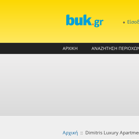
Παράκαμψη προς το κυρίως περιεχόμενο
Είσο
ΑΡΧΙΚΗ
ΑΝΑΖΗΤΗΣΗ ΠΕΡΙΟΧΩ
Αρχική
::
Dimitris Luxury Apartme