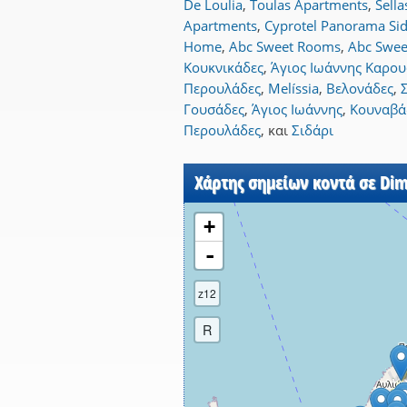
De Loulia
,
Toulas Apartments
,
Sella
Apartments
,
Cyprotel Panorama Sida
Home
,
Abc Sweet Rooms
,
Abc Swee
Κουκνικάδες
,
Άγιος Ιωάννης Καρο
Περουλάδες
,
Melíssia
,
Βελονάδες
,
Γουσάδες
,
Άγιος Ιωάννης
,
Κουναβά
Περουλάδες
,
και
Σιδάρι
Χάρτης σημείων κοντά σε Dim
+
-
z12
R