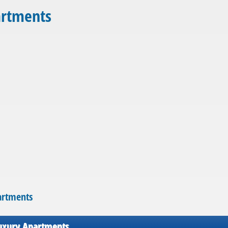
artments
artments
Luxury Apartments