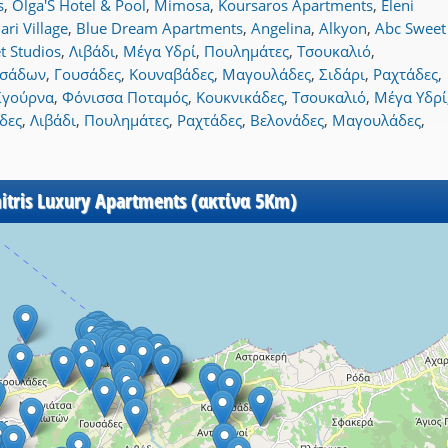
s
,
Olga'S Hotel & Pool
,
Mimosa
,
Koursaros Apartments
,
Eleni
ri Village
,
Blue Dream Apartments
,
Angelina
,
Alkyon
,
Abc Sweet
t Studios
,
Λιβάδι
,
Μέγα Υδρί
,
Πουλημάτες
,
Τσουκαλιό
,
υσάδων
,
Γουσάδες
,
Κουναβάδες
,
Μαγουλάδες
,
Σιδάρι
,
Ραχτάδες
,
Σγούρνα
,
Φόνισσα Ποταμός
,
Κουκνικάδες
,
Τσουκαλιό
,
Μέγα Υδρί
δες
,
Λιβάδι
,
Πουλημάτες
,
Ραχτάδες
,
Βελονάδες
,
Μαγουλάδες
,
itris Luxury Apartments (ακτίνα 5Km)