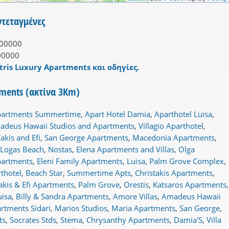
ντεταγμένες
00000
00000
tris Luxury Apartments και οδηγίες.
tments (ακτίνα 3Km)
artments Summertime
,
Apart Hotel Damia
,
Aparthotel Luisa
,
adeus Hawaii Studios and Apartments
,
Villagio Aparthotel
,
akis and Efi
,
San George Apartments
,
Macedonia Apartments
,
Logas Beach
,
Nostas
,
Elena Apartments and Villas
,
Olga
artments
,
Eleni Family Apartments
,
Luisa
,
Palm Grove Complex
,
thotel
,
Beach Star
,
Summertime Apts
,
Christakis Apartments
,
akis & Efi Apartments
,
Palm Grove
,
Orestis
,
Katsaros Apartments
,
uisa
,
Billy & Sandra Apartments
,
Amore Villas
,
Amadeus Hawaii
rtments Sidari
,
Marios Studios
,
Maria Apartments
,
San George
,
ts
,
Socrates Stds
,
Stema
,
Chrysanthy Apartments
,
Damia'S
,
Villa