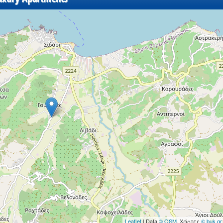
Leaflet
| Data
© OSM
, Χάρτες
© buk.gr