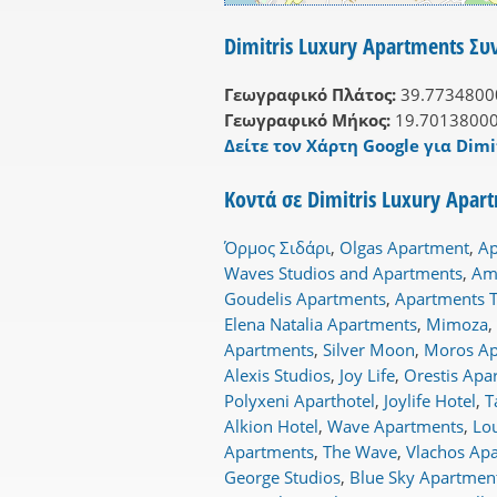
Dimitris Luxury Apartments Συ
Γεωγραφικό Πλάτος:
39.7734800
Γεωγραφικό Μήκος:
19.7013800
Δείτε τον Χάρτη Google για Dimi
Κοντά σε Dimitris Luxury Apar
Όρμος Σιδάρι
,
Olgas Apartment
,
Ap
Waves Studios and Apartments
,
Am
Goudelis Apartments
,
Apartments T
Elena Natalia Apartments
,
Mimoza
,
Apartments
,
Silver Moon
,
Moros Ap
Alexis Studios
,
Joy Life
,
Orestis Apar
Polyxeni Aparthotel
,
Joylife Hotel
,
T
Alkion Hotel
,
Wave Apartments
,
Lo
Apartments
,
The Wave
,
Vlachos Apa
George Studios
,
Blue Sky Apartmen