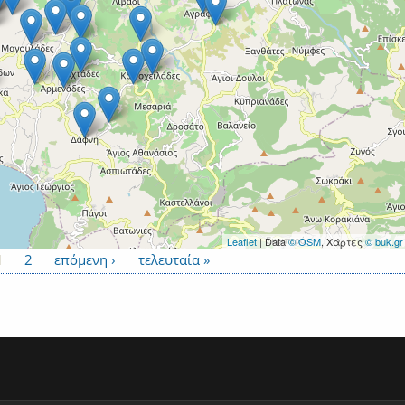
Leaflet
| Data
© OSM
, Χάρτες
© buk.gr
1
2
επόμενη ›
τελευταία »