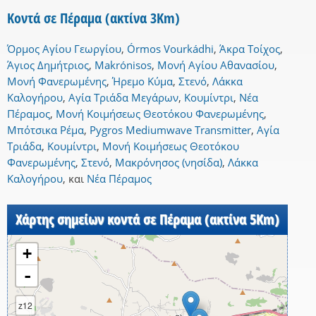
Κοντά σε Πέραμα (ακτίνα 3Km)
Όρμος Αγίου Γεωργίου
,
Órmos Vourkádhi
,
Άκρα Τοίχος
,
Άγιος Δημήτριος
,
Makrónisos
,
Μονή Αγίου Αθανασίου
,
Μονή Φανερωμένης
,
Ήρεμο Κύμα
,
Στενό
,
Λάκκα
Καλογήρου
,
Αγία Τριάδα Μεγάρων
,
Κουμίντρι
,
Νέα
Πέραμος
,
Μονή Κοιμήσεως Θεοτόκου Φανερωμένης
,
Μπότσικα Ρέμα
,
Pygros Mediumwave Transmitter
,
Αγία
Τριάδα
,
Κουμίντρι
,
Μονή Κοιμήσεως Θεοτόκου
Φανερωμένης
,
Στενό
,
Μακρόνησος (νησίδα)
,
Λάκκα
Καλογήρου
,
και
Νέα Πέραμος
Χάρτης σημείων κοντά σε Πέραμα (ακτίνα 5Km)
+
-
z12