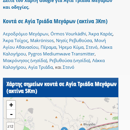
Δείτε τον Χάρτη Google για Αγία Τριάδα Μεγάρων
και οδηγίες.
Κοντά σε Αγία Τριάδα Μεγάρων (ακτίνα 3Km)
Αεροδρόμιο Μεγάρων
,
Órmos Vourkádhi
,
Άκρα Καράς
,
Άκρα Τοίχος
,
Makrónisos
,
Νησίς Ρεβυθούσα
,
Μονή
Αγίου Αθανασίου
,
Πέραμα
,
Ήρεμο Κύμα
,
Στενό
,
Λάκκα
Καλογήρου
,
Pygros Mediumwave Transmitter
,
Μακρόνησος (νησίδα)
,
Ρεβυθούσα (νησίδα)
,
Λάκκα
Καλογήρου
,
Αγία Τριάδα
,
και
Στενό
Χάρτης σημείων κοντά σε Αγία Τριάδα Μεγάρων
(ακτίνα 5Km)
+
-
z12