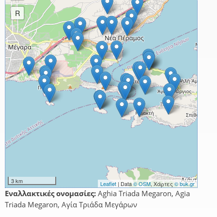
R
3 km
Leaflet
| Data
© OSM
, Χάρτες
© buk.gr
Εναλλακτικές ονομασίες:
Aghia Triada Megaron, Agia
Triada Megaron, Αγία Τριάδα Μεγάρων