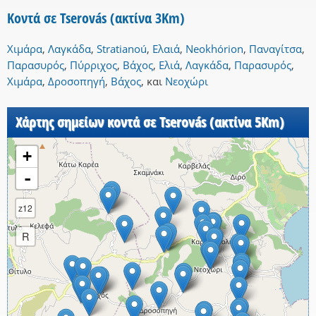
Κοντά σε Tserovás (ακτίνα 3Km)
Χιμάρα
,
Λαγκάδα
,
Stratianoú
,
Ελαιά
,
Neokhórion
,
Παναγίτσα
,
Παρασυρός
,
Πύρριχος
,
Βάχος
,
Ελιά
,
Λαγκάδα
,
Παρασυρός
,
Χιμάρα
,
Δροσοπηγή
,
Βάχος
,
και
Νεοχώρι
Χάρτης σημείων κοντά σε Tserovás (ακτίνα 5Km)
+
-
z12
R