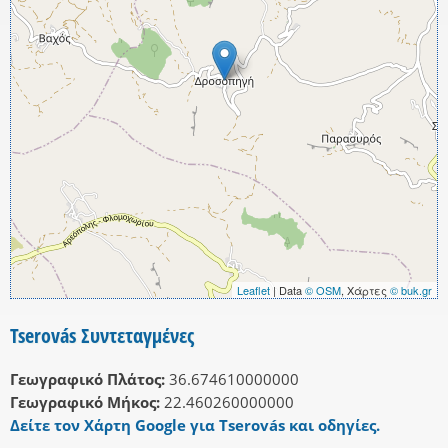
Leaflet
| Data
© OSM
, Χάρτες
© buk.gr
Tserovás Συντεταγμένες
Γεωγραφικό Πλάτος:
36.674610000000
Γεωγραφικό Μήκος:
22.460260000000
Δείτε τον Χάρτη Google για Tserovás και οδηγίες.