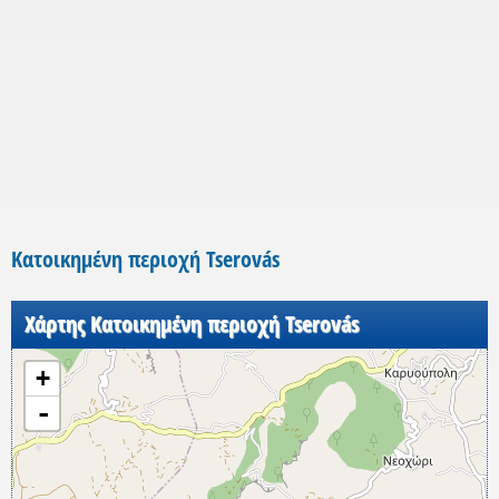
Κατοικημένη περιοχή Tserovás
Χάρτης Κατοικημένη περιοχή Tserovás
+
-