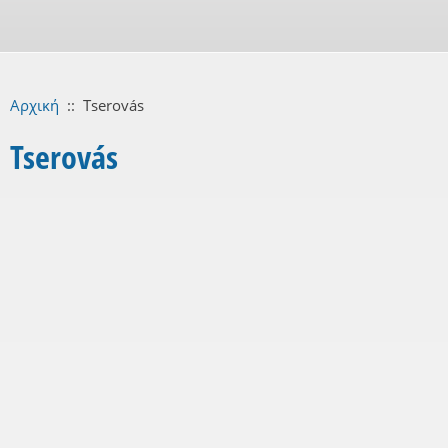
Αρχική
::
Tserovás
Tserovás