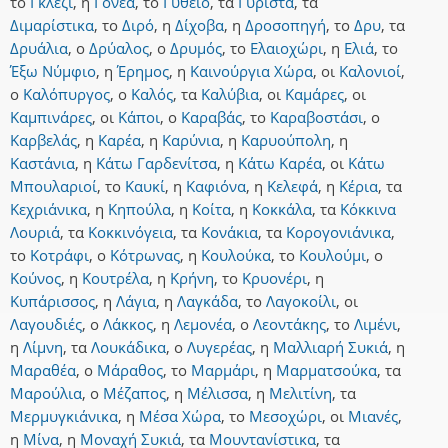
το
Γκλέζι
,
η
Γονέα
,
το
Γύθειο
,
τα
Γυριστά
,
τα
Διμαρίστικα
,
το
Διρό
,
η
Δίχοβα
,
η
Δροσοπηγή
,
το
Δρυ
,
τα
Δρυάλια
,
ο
Δρύαλος
,
ο
Δρυμός
,
το
Ελαιοχώρι
,
η
Ελιά
,
το
Έξω Νύμφιο
,
η
Έρημος
,
η
Καινούργια Χώρα
,
οι
Καλονιοί
,
ο
Καλόπυργος
,
ο
Καλός
,
τα
Καλύβια
,
οι
Καμάρες
,
οι
Καμπινάρες
,
οι
Κάποι
,
ο
Καραβάς
,
το
Καραβοστάσι
,
ο
Καρβελάς
,
η
Καρέα
,
η
Καρύνια
,
η
Καρυούπολη
,
η
Καστάνια
,
η
Κάτω Γαρδενίτσα
,
η
Κάτω Καρέα
,
οι
Κάτω
Μπουλαριοί
,
το
Καυκί
,
η
Καφιόνα
,
η
Κελεφά
,
η
Κέρια
,
τα
Κεχριάνικα
,
η
Κηπούλα
,
η
Κοίτα
,
η
Κοκκάλα
,
τα
Κόκκινα
Λουριά
,
τα
Κοκκινόγεια
,
τα
Κονάκια
,
τα
Κορογονιάνικα
,
το
Κοτράφι
,
ο
Κότρωνας
,
η
Κουλούκα
,
το
Κουλούμι
,
ο
Κούνος
,
η
Κουτρέλα
,
η
Κρήνη
,
το
Κρυονέρι
,
η
Κυπάρισσος
,
η
Λάγια
,
η
Λαγκάδα
,
το
Λαγοκοίλι
,
οι
Λαγουδιές
,
ο
Λάκκος
,
η
Λεμονέα
,
ο
Λεοντάκης
,
το
Λιμένι
,
η
Λίμνη
,
τα
Λουκάδικα
,
ο
Λυγερέας
,
η
Μαλλιαρή Συκιά
,
η
Μαραθέα
,
ο
Μάραθος
,
το
Μαρμάρι
,
η
Μαρματσούκα
,
τα
Μαρούλια
,
ο
Μέζαπος
,
η
Μέλισσα
,
η
Μελιτίνη
,
τα
Μερμυγκιάνικα
,
η
Μέσα Χώρα
,
το
Μεσοχώρι
,
οι
Μιανές
,
η
Μίνα
,
η
Μοναχή Συκιά
,
τα
Μουντανίστικα
,
τα