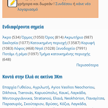
γρήγορα και δωρεάν !
Συνδέσου
ή
κάνε νέο
λογαριασμό
Ενδιαφέροντα σημεία
Άκρο
(534)
Όρμος
(1050)
Όρος
(814)
Ακρωτήριο
(987)
Εκκλησία
(1077)
Κατοικημένη περιοχή
(13587)
Κορυφή
(1083)
Λόφος
(468)
Νησί
(1028)
Ξενοδοχείο
(7991)
Ποτάμι ή ρέμα
(1097)
Τμήμα κατοικημένης περιοχής
(648)
Περισσότερα
Κοντά στην Ελιά σε ακτίνα 3Km
Επαρχία Γυθείου
,
Αγριλωτή
,
Ayios Vasilios Neochoriou
,
Dikhova
,
Tserovás
,
Καρυούπολις
,
Καυκί
,
Λαγκάδα
,
Μεντουργιάννικα
,
Stratianoú
,
Ελαιά
,
Neokhórion
,
Παναγίτσα
,
Παρασυρός
,
Σκούταριον
,
Βρύσες
,
Κόζια
,
Λαγκάδα
,