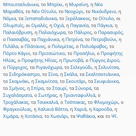
Μπουτσελιάνικα
,
το
Μπρίκι
,
η
Μυρσίνη
,
η
Νέα
Μαραθέα
,
το
Νέο Οίτυλο
,
το
Νεοχώρι
,
το
Νικάνδρειο
,
η
Νόμια
,
τα
Ξεπαπαδιάνικα
,
το
Ξερόλακκος
,
το
Οίτυλο
,
οι
Ολυμπιές
,
οι
Ομαλές
,
η
Οχιά
,
η
Παγανέα
,
τα
Πάγκια
,
η
Παλαιόβρυση
,
η
Παλαιόχωρα
,
το
Πάλιρος
,
ο
Παρασυρός
,
ο
Πασσαβάς
,
τα
Παχιάνικα
,
η
Πετρίνα
,
το
Πετροβούνι
,
η
Πιλάλα
,
ο
Πλάτανος
,
ο
Πολεμίτας
,
ο
Πολυάραβος
,
το
Πόρτο Κάγιο
,
το
Πριτσιώτικο
,
το
Προσήλιο
,
ο
Προφήτης
Ηλίας
,
ο
Προφήτης Ηλίας
,
η
Πρωτοβά
,
ο
Πύργος Διρού
,
ο
Πύρριχος
,
τα
Ριγανόχωρα
,
το
Σελεγούδι
,
η
Σελινίτσα
,
το
Σιδηρόκαστρο
,
το
Σίνα
,
η
Σκάλα
,
τα
Σκαλτσοτιάνικα
,
το
Σκαμνάκι
,
η
Σκαμνίτσα
,
το
Σκουτάρι
,
τα
Σκυφιάνικα
,
το
Σμήνος
,
η
Σπίρα
,
το
Σταυρί
,
τα
Σύνορα
,
τα
Συχαλάσματα
,
ο
Σωτήρας
,
η
Τριανταφυλλιά
,
ο
Τροχάλακας
,
τα
Τσικκαλιά
,
ο
Τσόπακας
,
το
Φλομοχώρι
,
ο
Φραγκούλιας
,
η
Χαλικιά Βάττα
,
η
Χαριά
,
η
Χαρούδα
,
η
Χιμάρα
,
η
Χοτάσια
,
το
Χωσιάρι
,
τα
Ψαθάκια
,
και
το
Ψί
.