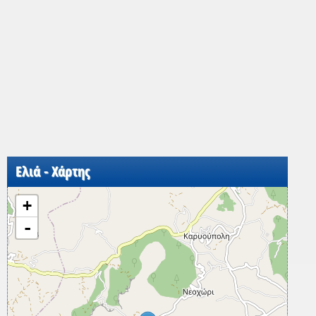
Ελιά - Χάρτης
+
-