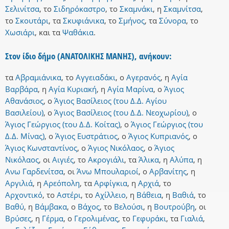
Σελινίτσα
,
το
Σιδηρόκαστρο
,
το
Σκαμνάκι
,
η
Σκαμνίτσα
,
το
Σκουτάρι
,
τα
Σκυφιάνικα
,
το
Σμήνος
,
τα
Σύνορα
,
το
Χωσιάρι
,
και
τα
Ψαθάκια
.
Στον ίδιο δήμο (ΑΝΑΤΟΛΙΚΗΣ ΜΑΝΗΣ), ανήκουν:
τα
Αβραμιάνικα
,
το
Αγγειαδάκι
,
ο
Αγερανός
,
η
Αγία
Βαρβάρα
,
η
Αγία Κυριακή
,
η
Αγία Μαρίνα
,
ο
Άγιος
Αθανάσιος
,
ο
Άγιος Βασίλειος (του Δ.Δ. Αγίου
Βασιλείου)
,
ο
Άγιος Βασίλειος (του Δ.Δ. Νεοχωρίου)
,
ο
Άγιος Γεώργιος (του Δ.Δ. Κοίτας)
,
ο
Άγιος Γεώργιος (του
Δ.Δ. Μίνας)
,
ο
Άγιος Ευστράτιος
,
ο
Άγιος Κυπριανός
,
ο
Άγιος Κωνσταντίνος
,
ο
Άγιος Νικόλαος
,
ο
Άγιος
Νικόλαος
,
οι
Αιγιές
,
το
Ακρογιάλι
,
τα
Άλικα
,
η
Αλύπα
,
η
Ανω Γαρδενίτσα
,
οι
Άνω Μπουλαριοί
,
ο
Αρβανίτης
,
η
Αργιλιά
,
η
Αρεόπολη
,
τα
Αρφίγκια
,
η
Αρχιά
,
το
Αρχοντικό
,
το
Αστέρι
,
το
Αχίλλειο
,
η
Βάθεια
,
η
Βαθιά
,
το
Βαθύ
,
η
Βάμβακα
,
ο
Βάχος
,
το
Βελούσι
,
η
Βουτρούβη
,
οι
Βρύσες
,
η
Γέρμα
,
ο
Γερολιμένας
,
το
Γεφυράκι
,
τα
Γιαλιά
,