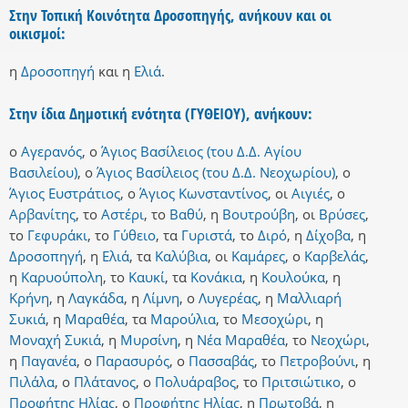
Στην Τοπική Κοινότητα Δροσοπηγής, ανήκουν και οι
οικισμοί:
η
Δροσοπηγή
και
η
Ελιά
.
Στην ίδια Δημοτική ενότητα (ΓΥΘΕΙΟΥ), ανήκουν:
ο
Αγερανός
,
ο
Άγιος Βασίλειος (του Δ.Δ. Αγίου
Βασιλείου)
,
ο
Άγιος Βασίλειος (του Δ.Δ. Νεοχωρίου)
,
ο
Άγιος Ευστράτιος
,
ο
Άγιος Κωνσταντίνος
,
οι
Αιγιές
,
ο
Αρβανίτης
,
το
Αστέρι
,
το
Βαθύ
,
η
Βουτρούβη
,
οι
Βρύσες
,
το
Γεφυράκι
,
το
Γύθειο
,
τα
Γυριστά
,
το
Διρό
,
η
Δίχοβα
,
η
Δροσοπηγή
,
η
Ελιά
,
τα
Καλύβια
,
οι
Καμάρες
,
ο
Καρβελάς
,
η
Καρυούπολη
,
το
Καυκί
,
τα
Κονάκια
,
η
Κουλούκα
,
η
Κρήνη
,
η
Λαγκάδα
,
η
Λίμνη
,
ο
Λυγερέας
,
η
Μαλλιαρή
Συκιά
,
η
Μαραθέα
,
τα
Μαρούλια
,
το
Μεσοχώρι
,
η
Μοναχή Συκιά
,
η
Μυρσίνη
,
η
Νέα Μαραθέα
,
το
Νεοχώρι
,
η
Παγανέα
,
ο
Παρασυρός
,
ο
Πασσαβάς
,
το
Πετροβούνι
,
η
Πιλάλα
,
ο
Πλάτανος
,
ο
Πολυάραβος
,
το
Πριτσιώτικο
,
ο
Προφήτης Ηλίας
,
ο
Προφήτης Ηλίας
,
η
Πρωτοβά
,
η