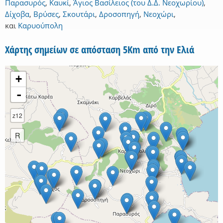
Παρασυρός
,
Καυκί
,
Άγιος Βασίλειος (του Δ.Δ. Νεοχωρίου)
,
Δίχοβα
,
Βρύσες
,
Σκουτάρι
,
Δροσοπηγή
,
Νεοχώρι
,
και
Καρυούπολη
Χάρτης σημείων σε απόσταση 5Km από την Ελιά
+
-
z12
R