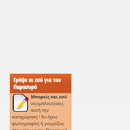
Γράψε κι εσύ για τον
Παρασυρό
Μπορείς και εσύ
να εμπλουτίσεις
αυτή την
καταχώρηση ! Άν έχεις
φωτογραφίες ή γνωρίζεις