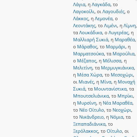
Λάγια
,
η
Λαγκάδα
,
το
Λαγοκοίλι
,
οι
Λαγουδιές
,
ο
Λάκκος
,
η
Λεμονέα
,
ο
Λεοντάκης
,
το
Λιμένι
,
η
Λίμνη
,
τα
Λουκάδικα
,
ο
Λυγερέας
,
η
Μαλλιαρή Συκιά
,
η
Μαραθέα
,
ο
Μάραθος
,
το
Μαρμάρι
,
η
Μαρματσούκα
,
τα
Μαρούλια
,
ο
Μέζαπος
,
η
Μέλισσα
,
η
Μελιτίνη
,
τα
Μερμυγκιάνικα
,
η
Μέσα Χώρα
,
το
Μεσοχώρι
,
οι
Μιανές
,
η
Μίνα
,
η
Μοναχή
Συκιά
,
τα
Μουντανίστικα
,
τα
Μπουτσελιάνικα
,
το
Μπρίκι
,
η
Μυρσίνη
,
η
Νέα Μαραθέα
,
το
Νέο Οίτυλο
,
το
Νεοχώρι
,
το
Νικάνδρειο
,
η
Νόμια
,
τα
Ξεπαπαδιάνικα
,
το
Ξερόλακκος
,
το
Οίτυλο
,
οι