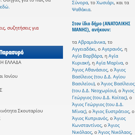
Σύνορα
,
το
Χωσιάρι
,
και
τα
 εδώ.
Ψαθάκια
.
Στον ίδιο δήμο (ΑΝΑΤΟΛΙΚΗΣ
ς, συζητήσεις για
ΜΑΝΗΣ), ανήκουν:
τα
Αβραμιάνικα
,
το
Αγγειαδάκι
,
ο
Αγερανός
,
η
 Παρασυρό
Αγία Βαρβάρα
,
η
Αγία
ΚΗ ΕΛΛΑΔΑ
Κυριακή
,
η
Αγία Μαρίνα
,
ο
Άγιος Αθανάσιος
,
ο
Άγιος
ι Ιονίου
Βασίλειος (του Δ.Δ. Αγίου
Βασιλείου)
,
ο
Άγιος Βασίλειος
Σ
(του Δ.Δ. Νεοχωρίου)
,
ο
Άγιος
Γεώργιος (του Δ.Δ. Κοίτας)
,
ο
Άγιος Γεώργιος (του Δ.Δ.
οινότητα Σκουταρίου
Μίνας)
,
ο
Άγιος Ευστράτιος
,
ο
ς
Άγιος Κυπριανός
,
ο
Άγιος
Κωνσταντίνος
,
ο
Άγιος
Νικόλαος
,
ο
Άγιος Νικόλαος
,