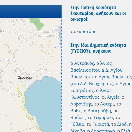
Στην Τοπική Κοινότητα
Σκουταρίου, ανήκουν και οι
οικισμοί:
το
Σκουτάρι
.
Στην ίδια Δημοτική ενότητα
(ΓΥΘΕΙΟΥ), ανήκουν:
ο
Αγερανός
,
ο
Άγιος
Βασίλειος (του Δ.Δ. Αγίου
Βασιλείου)
,
ο
Άγιος Βασίλειος
(του Δ.Δ. Νεοχωρίου)
,
ο
Άγιος
Ευστράτιος
,
ο
Άγιος
Κωνσταντίνος
,
οι
Αιγιές
,
ο
Αρβανίτης
,
το
Αστέρι
,
το
Βαθύ
,
η
Βουτρούβη
,
οι
Βρύσες
,
το
Γεφυράκι
,
το
Γύθειο
,
τα
Γυριστά
,
το
Διρό
,
η
Δίχοβα
,
η
Δροσοπηγή
,
η
Ελιά
,