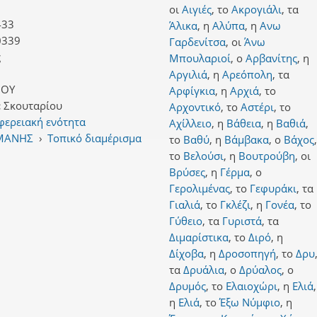
οι
Αιγιές
,
το
Ακρογιάλι
,
τα
433
Άλικα
,
η
Αλύπα
,
η
Ανω
0339
Γαρδενίτσα
,
οι
Άνω
ς
Μπουλαριοί
,
ο
Αρβανίτης
,
η
Αργιλιά
,
η
Αρεόπολη
,
τα
ΙΟΥ
Αρφίγκια
,
η
Αρχιά
,
το
:
Σκουταρίου
Αρχοντικό
,
το
Αστέρι
,
το
φερειακή ενότητα
Αχίλλειο
,
η
Βάθεια
,
η
Βαθιά
,
 ΜΑΝΗΣ
›
Τοπικό διαμέρισμα
το
Βαθύ
,
η
Βάμβακα
,
ο
Βάχος
,
το
Βελούσι
,
η
Βουτρούβη
,
οι
Βρύσες
,
η
Γέρμα
,
ο
Γερολιμένας
,
το
Γεφυράκι
,
τα
Γιαλιά
,
το
Γκλέζι
,
η
Γονέα
,
το
Γύθειο
,
τα
Γυριστά
,
τα
Διμαρίστικα
,
το
Διρό
,
η
Δίχοβα
,
η
Δροσοπηγή
,
το
Δρυ
τα
Δρυάλια
,
ο
Δρύαλος
,
ο
Δρυμός
,
το
Ελαιοχώρι
,
η
Ελιά
,
η
Ελιά
,
το
Έξω Νύμφιο
,
η