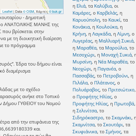
η
Ελιά
,
τα
Καλύβια
,
οι
Leaflet
| Data
© OSM
, Χάρτες
© buk.gr
Καμάρες
,
ο
Καρβελάς
,
η
κουταρίου - Δημοτική
Καρυούπολη
,
το
Καυκί
,
τα
δήμο ΑΝΑΤΟΛΙΚΗΣ ΜΑΝΗΣ της
Κονάκια
,
η
Κουλούκα
,
η
 που βρίσκεται στην
Κρήνη
,
η
Λαγκάδα
,
η
Λίμνη
,
ο
α με τη διοικητική διαίρεση
Λυγερέας
,
η
Μαλλιαρή Συκιά
,
με το πρόγραμμα
η
Μαραθέα
,
τα
Μαρούλια
,
το
Μεσοχώρι
,
η
Μοναχή Συκιά
,
Μυρσίνη
,
η
Νέα Μαραθέα
,
το
συρός”. Έδρα του δήμου είναι
Νεοχώρι
,
η
Παγανέα
,
ο
ικό διαμέρισμα
Πασσαβάς
,
το
Πετροβούνι
,
η
Πιλάλα
,
ο
Πλάτανος
,
ο
λλάδας με το σχέδιο
Πολυάραβος
,
το
Πριτσιώτικο
,
 Παρασυρός ανήκε στο Τοπικό
ο
Προφήτης Ηλίας
,
ο
ην Δήμου ΓΥΘΕΙΟΥ του Νομού
Προφήτης Ηλίας
,
η
Πρωτοβά
,
η
Σελινίτσα
,
το
Σιδηρόκαστρο
,
το
Σκαμνάκι
,
έτρα από την επιφάνεια της
Σκαμνίτσα
,
το
Σκουτάρι
,
τα
36,6639180339 και
Σκυφιάνικα
,
το
Σμήνος
,
τα
 Οδηγίες για το πώς θα