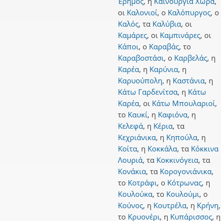
Έρημος
,
η
Καινούργια Χώρα
,
οι
Καλονιοί
,
ο
Καλόπυργος
,
ο
Καλός
,
τα
Καλύβια
,
οι
Καμάρες
,
οι
Καμπινάρες
,
οι
Κάποι
,
ο
Καραβάς
,
το
Καραβοστάσι
,
ο
Καρβελάς
,
η
Καρέα
,
η
Καρύνια
,
η
Καρυούπολη
,
η
Καστάνια
,
η
Κάτω Γαρδενίτσα
,
η
Κάτω
Καρέα
,
οι
Κάτω Μπουλαριοί
,
το
Καυκί
,
η
Καφιόνα
,
η
Κελεφά
,
η
Κέρια
,
τα
Κεχριάνικα
,
η
Κηπούλα
,
η
Κοίτα
,
η
Κοκκάλα
,
τα
Κόκκινα
Λουριά
,
τα
Κοκκινόγεια
,
τα
Κονάκια
,
τα
Κορογονιάνικα
,
το
Κοτράφι
,
ο
Κότρωνας
,
η
Κουλούκα
,
το
Κουλούμι
,
ο
Κούνος
,
η
Κουτρέλα
,
η
Κρήνη
,
το
Κρυονέρι
,
η
Κυπάρισσος
,
η