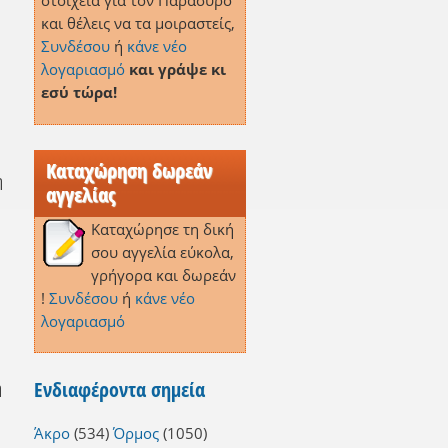
στοιχεία για τον Παρασυρό
και θέλεις να τα μοιραστείς,
Συνδέσου
ή
κάνε νέο
λογαριασμό
και γράψε κι
εσύ τώρα!
Καταχώρηση δωρεάν
η
αγγελίας
Καταχώρησε τη δική
σου αγγελία εύκολα,
γρήγορα και δωρεάν
!
Συνδέσου
ή
κάνε νέο
λογαριασμό
Ενδιαφέροντα σημεία
η
Άκρο
(534)
Όρμος
(1050)