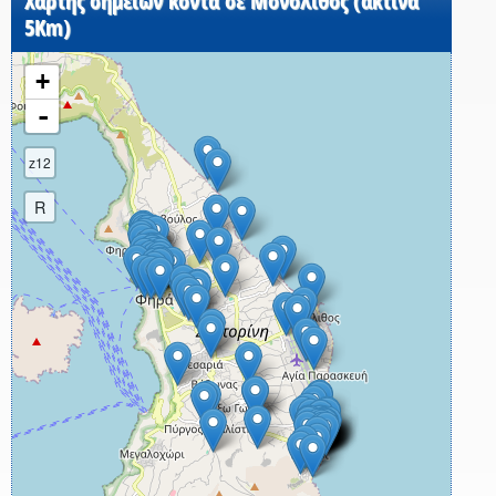
Χάρτης σημείων κοντά σε Μονόλιθος (ακτίνα
5Km)
+
-
z12
R