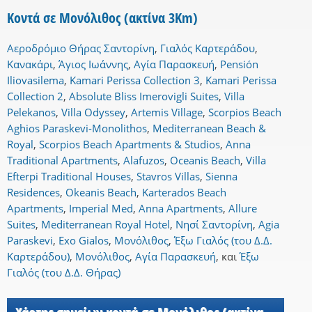
Κοντά σε Μονόλιθος (ακτίνα 3Km)
Αεροδρόμιο Θήρας Σαντορίνη
,
Γιαλός Καρτεράδου
,
Κανακάρι
,
Άγιος Ιωάννης
,
Αγία Παρασκευή
,
Pensión
Iliovasilema
,
Kamari Perissa Collection 3
,
Kamari Perissa
Collection 2
,
Absolute Bliss Imerovigli Suites
,
Villa
Pelekanos
,
Villa Odyssey
,
Artemis Village
,
Scorpios Beach
Aghios Paraskevi-Monolithos
,
Mediterranean Beach &
Royal
,
Scorpios Beach Apartments & Studios
,
Anna
Traditional Apartments
,
Alafuzos
,
Oceanis Beach
,
Villa
Efterpi Traditional Houses
,
Stavros Villas
,
Sienna
Residences
,
Okeanis Beach
,
Karterados Beach
Apartments
,
Imperial Med
,
Anna Apartments
,
Allure
Suites
,
Mediterranean Royal Hotel
,
Νησί Σαντορίνη
,
Agia
Paraskevi
,
Exo Gialos
,
Μονόλιθος
,
Έξω Γιαλός (του Δ.Δ.
Καρτεράδου)
,
Μονόλιθος
,
Αγία Παρασκευή
,
και
Έξω
Γιαλός (του Δ.Δ. Θήρας)