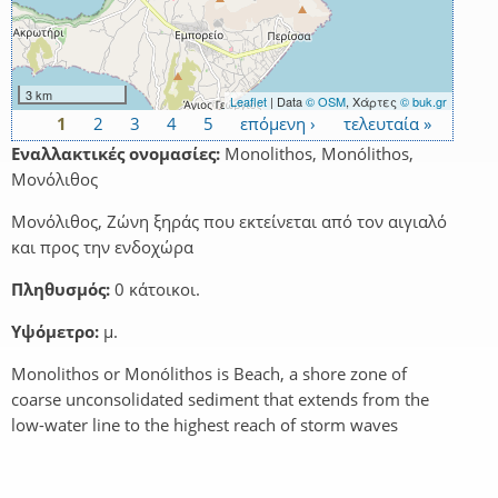
3 km
Leaflet
| Data
© OSM
, Χάρτες
© buk.gr
1
2
3
4
5
επόμενη ›
τελευταία »
Σελίδες
Εναλλακτικές ονομασίες:
Monolithos, Monólithos,
Μονόλιθος
Μονόλιθος, Ζώνη ξηράς που εκτείνεται από τον αιγιαλό
και προς την ενδοχώρα
Πληθυσμός:
0 κάτοικοι.
Υψόμετρο:
μ.
Monolithos or Monólithos is Beach, a shore zone of
coarse unconsolidated sediment that extends from the
low-water line to the highest reach of storm waves