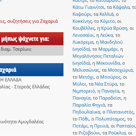
Καστρί
,
το
Κατσαρώνι
,
το
Κάτω Γιαννίτσι
,
τα
Κάψαλα
,
τ
Καψούρι
,
τα
Κελλιά
,
ο
ς, συζητήσεις για Ζαχαριά
Κοκκίνης
,
το
Κόμιτο
,
οι
Κουβέλλες
,
η
Κρύα Βρύση
,
οι
Λενοσαίοι
,
η
Λεύκα
,
το
, μήπως ψάχνετε για:
Λυκόρεμα
,
η
Μανδηλού
 διαμ. Τσερίων
;
(νησίδα)
,
το
Μαρμάρι
,
η
Μεγαλόνησος Πεταλιών
(νησίδα)
,
η
Μεκουνίδα
,
ο
Ζαχαριά
Μελισσώνας
,
τα
Μεσοχώρια
,
το
Μετόχι
,
ο
Μπούρος
,
οι
ΚΗ ΕΛΛΑΔΑ
Μύλοι
,
τα
Νέα Στύρα
,
το
λίας - Στερεάς Ελλάδας
Νιμπορειό
,
η
Παναγία
,
η
Παναγία
,
το
Παραδείσι
,
η
Παραλία Φηγιά
,
τα
Πηδουλαίικα
,
ο
Πλατανιστός
,
το
Πόθι
,
ο
Πολυπόταμος
,
το
οινότητα Αμυγδαλέας
Ποτάμι
,
η
Πρινιά
,
οι
Ραπταίοι
το
Ριζοβούνι
,
τα
Ρούκλια
,
οι