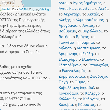
Άγιοι
,
ο
Άγιος Δημήτριος
,
ο
Άγιος Κωνσταντίνος
,
ο
Αετός
,
Leaflet
| Data
© OSM
, Χάρτες
© buk.gr
δαλέας - Δημοτική Ενότητα
το
Ακρωτήρι
,
το
Ακταίο
,
ο
ΥΣΤΟΥ της Περιφερειακής
Αλέξης
,
ο
Αλμυροπόταμος
,
η
την Περιφέρεια Στερεάς
Αμυγδαλιά
,
ο
Αντιάς
,
το
ή διαίρεση της Ελλάδας όπως
Βαθύρεμα
,
οι
Βαρελλαίοι
,
το
αλλικράτης”.
Βατήσι
,
ο
Βράχος
,
το
Γιαννίτσι
,
η
Γραμπιά
,
το
ιά”. Έδρα του δήμου είναι η
Δήλησο
,
η
Διασταύρωση
,
το
κό διαμέρισμα Στερεάς
Δρυμονάρι
,
η
Εκάλη
,
το
Ελαιοχώρι
,
ο
Ελαιώνας
,
το
Ελαφολίμανο
,
το
Επανωχώρι
,
λλάδας με το σχέδιο
ο
Ευαγγελισμός
,
τα
Ζαχαριά ανήκε στο Τοπικό
Ζαρμπουταίϊκα
,
η
Ζωοδόχος
ην Κοινότητας ΚΑΦΗΡΕΩΣ του
Πηγή
,
το
Θύμιο
,
η
Καβαλλιανή (νησίδα)
,
οι
α από την επιφάνεια της
Καγκαδαίοι
,
το
Καλέργο
,
ο
38,1054770711 και
Καλλιανός
,
το
Καλογέρι
,
τα
 Οδηγίες για το πώς θα
Καλύβια
,
η
Κάρυστος
,
το
ώ.