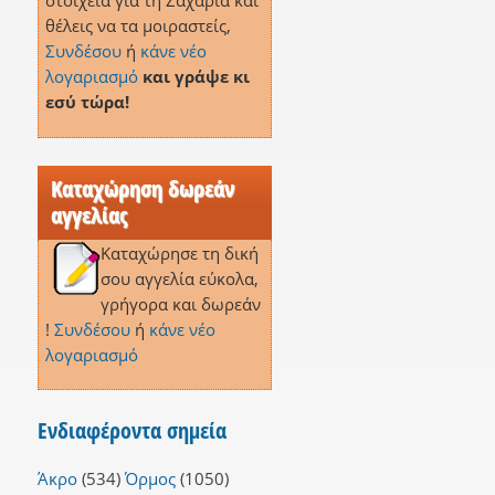
στοιχεία για τη Ζαχαριά και
θέλεις να τα μοιραστείς,
Συνδέσου
ή
κάνε νέο
λογαριασμό
και γράψε κι
εσύ τώρα!
Καταχώρηση δωρεάν
αγγελίας
Καταχώρησε τη δική
σου αγγελία εύκολα,
γρήγορα και δωρεάν
!
Συνδέσου
ή
κάνε νέο
λογαριασμό
Ενδιαφέροντα σημεία
Άκρο
(534)
Όρμος
(1050)