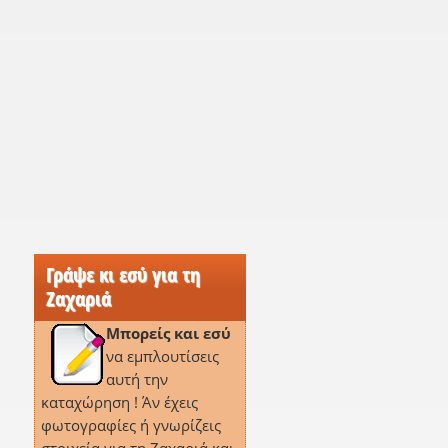
Γράψε κι εσύ για τη
Ζαχαριά
Μπορείς και εσύ
να εμπλουτίσεις
αυτή την
καταχώρηση ! Άν έχεις
φωτογραφίες ή γνωρίζεις