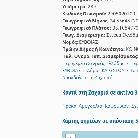
Υψόμετρο:
239
Κωδικός Οικισμού:
2905020103
Γεωγραφικό Μήκος:
24.5564572
Γεωγραφικό Πλάτος :
38.105477
Γεωγ. Διαμέρισμα:
Στερεά Ελλάδα
Νομός:
ΕΥΒΟΙΑΣ
Πρώην Δήμος ή Κοινότητα:
ΚΟΙΝ
Παλ. Όνομα Τοπ. Διαμερίσματος
Περιφέρεια Στερεάς Ελλάδας
›
Περ
ΕΥΒΟΙΑΣ
›
Δήμος ΚΑΡΥΣΤΟΥ
›
Τοπ
Αμυγδαλέας
›
Ζαχαριά
Κοντά στη Ζαχαριά σε ακτίνα 
Πρόκα
,
Αμυγδαλιά
,
Καψούριον
,
Σχ
Χάρτης σημείων σε απόσταση 