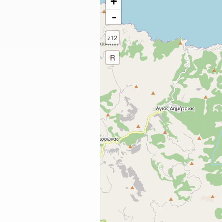
+
-
z12
R