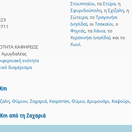
Στουππαίοι
,
τα
Στύρα
,
η
Σφυριδούπολη
,
η
Σχίζαλη
,
η
Σώτειρα
,
το
Τραγονήσι
023
(νησίδα)
,
οι
Τσακαίοι
,
ο
0711
Φηγιάς
,
τα
Χάνια
,
το
Χερσονήσι (νησίδα)
,
και
το
Χωνί
.
ΟΤΗΤΑ ΚΑΦΗΡΕΩΣ
:
Αμυγδαλέας
ιφερειακή ενότητα
ικό διαμέρισμα
3Km
ίζαλη
,
Θύμιον
,
Ζαχαριά
,
Xespórtes
,
Θύμιο
,
Δρυμονάρι
,
Καψούρι
,
5Km από τη Ζαχαριά