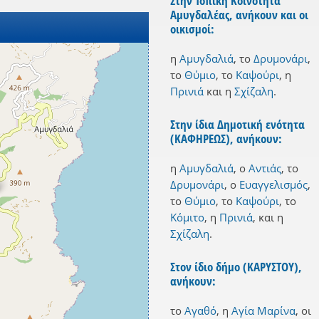
Στην Τοπική Κοινότητα
Αμυγδαλέας, ανήκουν και οι
οικισμοί:
η
Αμυγδαλιά
,
το
Δρυμονάρι
,
το
Θύμιο
,
το
Καψούρι
,
η
Πρινιά
και
η
Σχίζαλη
.
Στην ίδια Δημοτική ενότητα
(ΚΑΦΗΡΕΩΣ), ανήκουν:
η
Αμυγδαλιά
,
ο
Αντιάς
,
το
Δρυμονάρι
,
ο
Ευαγγελισμός
,
το
Θύμιο
,
το
Καψούρι
,
το
Κόμιτο
,
η
Πρινιά
,
και
η
Σχίζαλη
.
Στον ίδιο δήμο (ΚΑΡΥΣΤΟΥ),
ανήκουν:
το
Αγαθό
,
η
Αγία Μαρίνα
,
οι