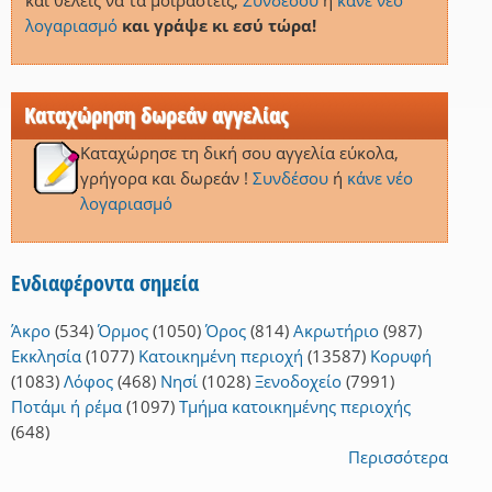
και θέλεις να τα μοιραστείς,
Συνδέσου
ή
κάνε νέο
λογαριασμό
και γράψε κι εσύ τώρα!
Καταχώρηση δωρεάν αγγελίας
Καταχώρησε τη δική σου αγγελία εύκολα,
γρήγορα και δωρεάν !
Συνδέσου
ή
κάνε νέο
λογαριασμό
Ενδιαφέροντα σημεία
Άκρο
(534)
Όρμος
(1050)
Όρος
(814)
Ακρωτήριο
(987)
Εκκλησία
(1077)
Κατοικημένη περιοχή
(13587)
Κορυφή
(1083)
Λόφος
(468)
Νησί
(1028)
Ξενοδοχείο
(7991)
Ποτάμι ή ρέμα
(1097)
Τμήμα κατοικημένης περιοχής
(648)
Περισσότερα