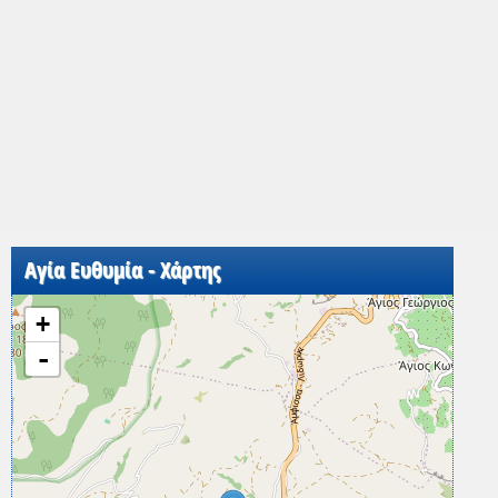
Αγία Ευθυμία - Χάρτης
+
-