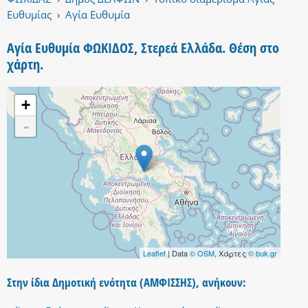
Ευθυμίας
›
Αγία Ευθυμία
Αγία Ευθυμία ΦΩΚΙΔΟΣ, Στερεά Ελλάδα. Θέση στο
χάρτη.
+
-
Leaflet
| Data
© OSM
, Χάρτες
© buk.gr
Στην ίδια Δημοτική ενότητα (ΑΜΦΙΣΣΗΣ), ανήκουν: