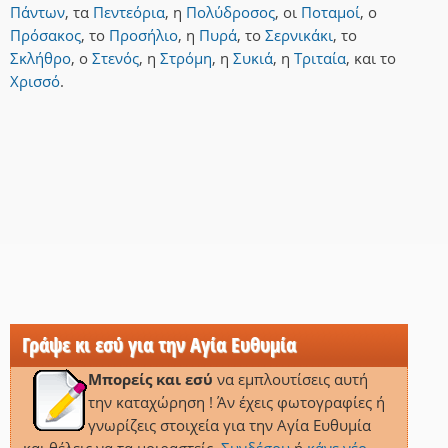
Πάντων
,
τα
Πεντεόρια
,
η
Πολύδροσος
,
οι
Ποταμοί
,
ο
Πρόσακος
,
το
Προσήλιο
,
η
Πυρά
,
το
Σερνικάκι
,
το
Σκλήθρο
,
ο
Στενός
,
η
Στρόμη
,
η
Συκιά
,
η
Τριταία
,
και
το
Χρισσό
.
Γράψε κι εσύ για την Αγία Ευθυμία
Μπορείς και εσύ
να εμπλουτίσεις αυτή
την καταχώρηση ! Άν έχεις φωτογραφίες ή
γνωρίζεις στοιχεία για την Αγία Ευθυμία