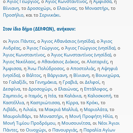
ο
Άγιος Γεώργιος
,
ο
Άγιος Κωνσταντίνος
,
η
Άμφισσα
,
η
Βίνιανη
,
το
Δροσοχώρι
,
ο
Ελαιώνας
,
το
Μοναστήρι
,
το
Προσήλιο
,
και
το
Σερνικάκι
.
Στον ίδιο δήμο (ΔΕΛΦΩΝ), ανήκουν:
οι
Άγιοι Πάντες
,
ο
Άγιος Αθανάσιος (νησίδα)
,
ο
Άγιος
Ανδρέας
,
ο
Άγιος Γεώργιος
,
ο
Άγιος Γεώργιος (νησίδα)
,
ο
Άγιος Κωνσταντίνος
,
ο
Άγιος Κωνσταντίνος (νησίδα)
,
ο
Άγιος Νικόλαος
,
ο
Αθανάσιος Διάκος
,
οι
Αλαταριές
,
η
Άμφισσα
,
η
Άνω Πολύδροσος
,
ο
Αποστολιάς
,
η
Αψηφιά
(νησίδα)
,
ο
Βάλτος
,
η
Βάργιανη
,
η
Βίνιανη
,
η
Βουνιχώρα
,
το
Γαλαξίδι
,
τα
Γενημάκια
,
η
Γραβιά
,
οι
Δελφοί
,
η
Δεσφίνα
,
το
Δροσοχώρι
,
ο
Ελαιώνας
,
η
Επτάλοφος
,
ο
Ζαμπειός
,
ο
Ιταμός
,
η
Ιτέα
,
τα
Καλάνια
,
η
Καλοσκοπή
,
τα
Καστέλλια
,
η
Καστριώτισσα
,
η
Κίρρα
,
το
Κρόκι
,
το
Λιβάδι
,
η
Λιλαία
,
τα
Μακριά Μαλλιά
,
η
Μαριολάτα
,
το
Μαυρολιθάρι
,
το
Μοναστήρι
,
η
Μονή Προφήτη Ηλία
,
η
Μονή Τιμίου Προδρόμου
,
η
Μουσουνίτσα
,
οι
Νέοι Άγιοι
Πάντες
,
το
Οινοχώρι
,
ο
Πανουργιάς
,
η
Παραλία Αγίων